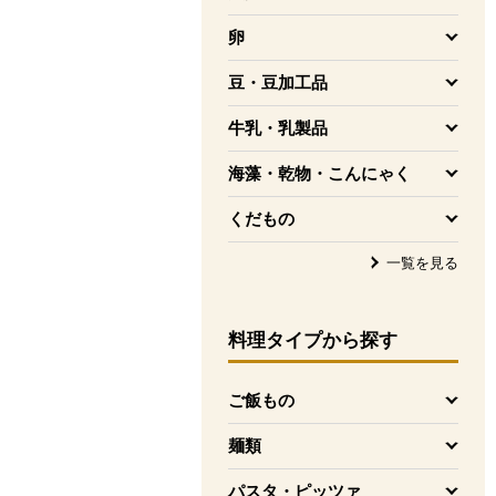
を開く
卵
を開く
豆・豆加工品
を開く
牛乳・乳製品
を開く
海藻・乾物・こんにゃく
を開く
くだもの
を開く
一覧を見る
料理タイプ
から探す
ご飯もの
を開く
麺類
を開く
パスタ・ピッツァ