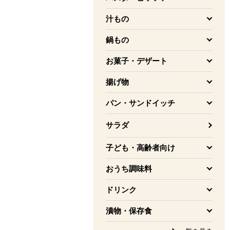
を開く
汁もの
を開く
鍋もの
を開く
お菓子・デザート
を開く
揚げ物
を開く
パン・サンドイッチ
を開く
サラダ
子ども・高齢者向け
を開く
おうち調味料
を開く
ドリンク
を開く
漬物・保存食
を開く