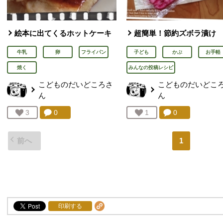
絵本に出てくるホットケーキ
超簡単！節約ズボラ漬け
牛乳
卵
フライパン
子ども
かぶ
お手軽
焼く
みんなの投稿レシピ
こどものだいどころ
さ
こどものだいどこ
ん
ん
コメント：
0
件。コメントを見る。
コメント：
0
件。コメント
お気に入り登録：
3
人が登録
お気に入り登録：
1
人が登録
前へ
1
印刷する