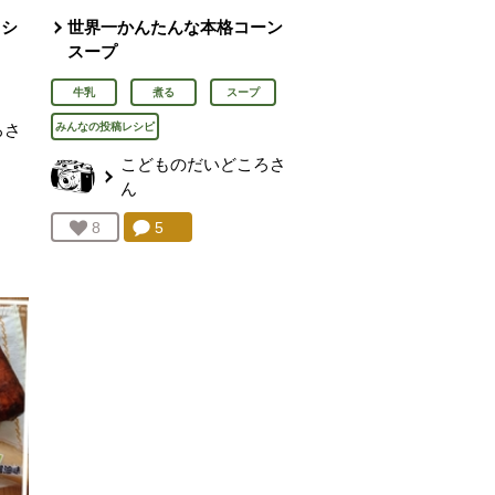
スシ
世界一かんたんな本格コーン
スープ
牛乳
煮る
スープ
ろ
さ
みんなの投稿レシピ
こどものだいどころ
さ
ん
を見る。
コメント：
5
件。コメントを見る。
お気に入り登録：
8
人が登録