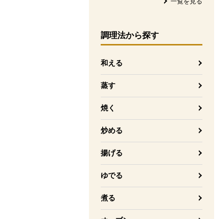
一覧を見る
調理法
から探す
和える
蒸す
焼く
炒める
揚げる
ゆでる
煮る