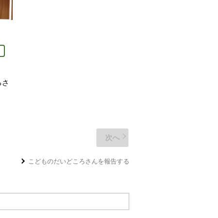
ろ
さ
を見る。
次へ
こどものだいどころ
さんを報告する