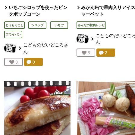
いちごシロップを使ったピン
みかん缶で果肉入りアイ
クポップコーン
ャーベット
とうもろこし
シロップ
いちご
みんなの投稿レシピ
フライパン
こどものだいどこ
ん
こどものだいどころ
さ
ん
コメント：
2
件。コメント
お気に入り登録：
5
人が登録
コメント：
0
件。コメントを見る。
お気に入り登録：
3
人が登録