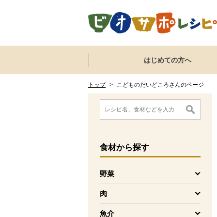
本文へジャンプする。
ページの先頭です。
ここからサイト内共通メニューです。
サイト内共通メニューをスキップする
はじめての方へ
サイト内共通メニューここまで。
ここから現在位置です。
現在位置ここまで
トップ
>
こどものだいどころさんのページ
ここから消費材検索メニューです。
消費材検索メニューここまで。
ここから本文です。
食材
から探す
野菜
を開く
肉
を開く
魚介