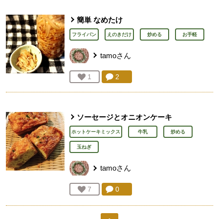
簡単 なめたけ
フライパン
えのきだけ
炒める
お手軽
tamo
さん
コメント：
2
件。コメントを見る。
お気に入り登録：
1
人が登録
ソーセージとオニオンケーキ
ホットケーキミックス
牛乳
炒める
玉ねぎ
tamo
さん
コメント：
0
件。コメントを見る。
お気に入り登録：
7
人が登録