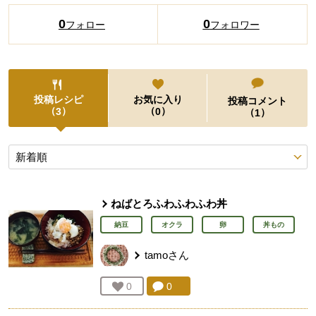
0
0
フォロー
フォロワー
投稿レシピ
お気に入り
投稿コメント
（
）
（
）
3
0
（
）
1
投稿レシピ
ねばとろふわふわふわ丼
納豆
オクラ
卵
丼もの
tamo
さん
コメント：
0
件。コメントを見る。
お気に入り登録：
0
人が登録