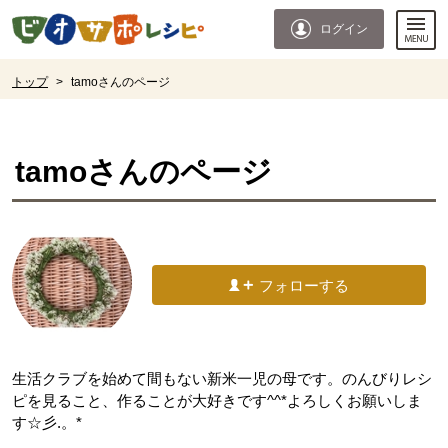
本文へジャンプする。
ページの先頭です。
ログイン
ここからサイト内共通メニューです。
サイト内共通メニューをスキップする
サイト内共通メニューここまで。
ここから現在位置です。
トップ
>
tamoさんのページ
現在位置ここまで
tamo
さんのページ
フォローする
生活クラブを始めて間もない新米一児の母です。のんびりレシ
ピを見ること、作ることが大好きです^^*よろしくお願いしま
す☆彡.。*