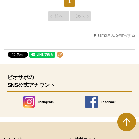
1
前へ
次へ
tamo
さんを報告する
ビオサポの
SNS公式アカウント
Instagram
Facebook
別のウィンドウで開きます。
別のウィンドウで開きます
本文ここまで。
ここから共通フッターメニューです。