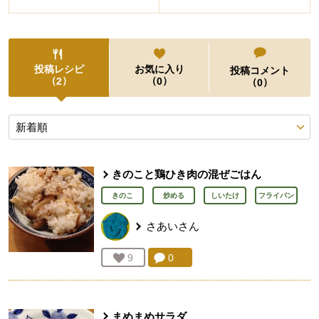
投稿レシピ
お気に入り
投稿コメント
（
）
（
）
2
0
（
）
0
投稿レシピ
きのこと鶏ひき肉の混ぜごはん
きのこ
炒める
しいたけ
フライパン
さあい
さん
コメント：
0
件。コメントを見る。
お気に入り登録：
9
人が登録
まめまめサラダ