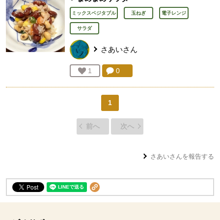
ミックスベジタブル
玉ねぎ
電子レンジ
サラダ
さあい
さん
コメント：
0
件。コメントを見る。
お気に入り登録：
1
人が登録
1
前へ
次へ
さあい
さんを報告する