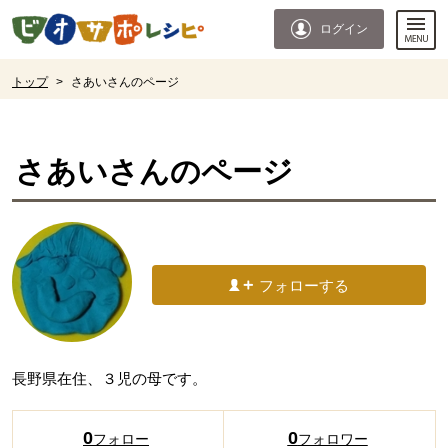
本文へジャンプする。
ページの先頭です。
ログイン
ここからサイト内共通メニューです。
サイト内共通メニューをスキップする
サイト内共通メニューここまで。
ここから現在位置です。
トップ
>
さあいさんのページ
現在位置ここまで
さあい
さんのページ
フォローする
長野県在住、３児の母です。
0
0
フォロー
フォロワー