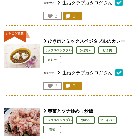
生活クラブカタログさん
コメント：
0
件。コメントを見る。
お気に入り登録：
2
人が登録
ひき肉とミックスベジタブルのカレー
ミックスベジタブル
かぼちゃ
ひき肉
カレー
生活クラブカタログさん
コメント：
0
件。コメントを見る。
お気に入り登録：
2
人が登録
春菊とツナ炒め→炒飯
ミックスベジタブル
炒める
フライパン
春菊