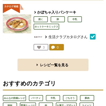
かぼちゃ入りパンケーキ
焼く
卵
牛乳
ホットケーキミックス
生活クラブカタログさん
コメント：
0
件。コメントを見る。
お気に入り登録：
3
人が登録
レシピ一覧を見る
おすすめのカテゴリ
みんなの投稿レシピ
パーティ
牛乳
ごちそう
豚肉
時短
野菜たっぷり
肉
お菓子・デザート
スイーツ