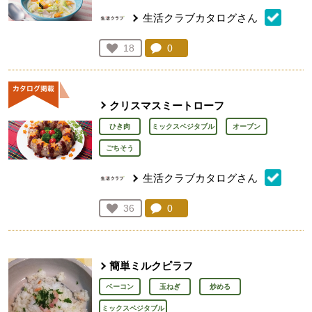
生活クラブカタログさん
コメント：
0
件。コメントを見る。
お気に入り登録：
18
人が登録
クリスマスミートローフ
ひき肉
ミックスベジタブル
オーブン
ごちそう
生活クラブカタログさん
コメント：
0
件。コメントを見る。
お気に入り登録：
36
人が登録
簡単ミルクピラフ
ベーコン
玉ねぎ
炒める
ミックスベジタブル