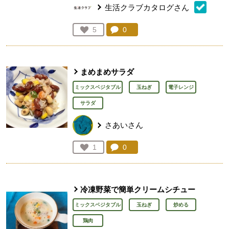
生活クラブカタログさん
コメント：
0
件。コメントを見る。
お気に入り登録：
5
人が登録
まめまめサラダ
ミックスベジタブル
玉ねぎ
電子レンジ
サラダ
さあいさん
コメント：
0
件。コメントを見る。
お気に入り登録：
1
人が登録
冷凍野菜で簡単クリームシチュー
ミックスベジタブル
玉ねぎ
炒める
鶏肉