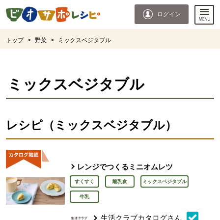
本文へジャンプする。
ページの先頭です。
ログイン
ここからサイト内共通メニューです。
サイト内共通メニューをスキップする
サイト内共通メニューここまで。
ここから現在位置です。
トップ
>
野菜
>
ミックスベジタブル
現在位置ここまで
ミックスベジタブル
レシピ（ミックスベジタブル）
レンジでつくるミニオムレツ
すくすく
離乳食
ミックスベジタブル
牛乳
生活クラブカタログさん