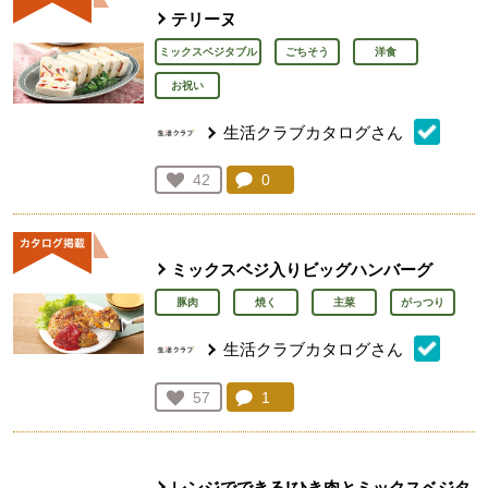
テリーヌ
ミックスベジタブル
ごちそう
洋食
お祝い
生活クラブカタログさん
コメント：
0
件。コメントを見る。
お気に入り登録：
42
人が登録
ミックスベジ入りビッグハンバーグ
豚肉
焼く
主菜
がっつり
生活クラブカタログさん
コメント：
1
件。コメントを見る。
お気に入り登録：
57
人が登録
レンジでできる!ひき肉とミックスベジタ