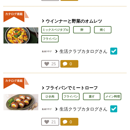
人が登録
ウインナーと野菜のオムレツ
ミックスベジタブル
卵
焼く
フライパン
生活クラブカタログさん
コメント：
0
件。コメントを見る。
お気に入り登録：
25
人が登録
フライパンでミートローフ
ひき肉
フライパン
蒸す
メイン料理
生活クラブカタログさん
コメント：
0
件。コメントを見る。
お気に入り登録：
21
人が登録