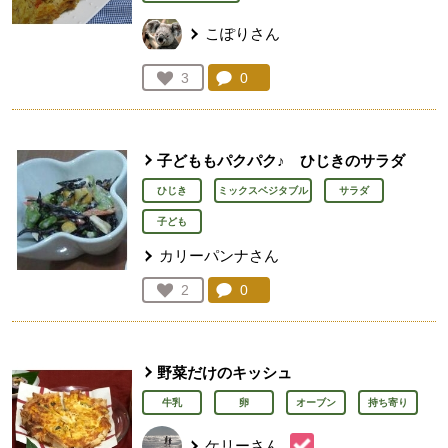
こぽりさん
コメント：
0
件。コメントを見る。
お気に入り登録：
3
人が登録
子どももパクパク♪ ひじきのサラダ
ひじき
ミックスベジタブル
サラダ
子ども
カリーパンナさん
コメント：
0
件。コメントを見る。
お気に入り登録：
2
人が登録
野菜だけのキッシュ
牛乳
卵
オーブン
持ち寄り
ケリーさん