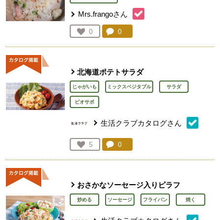
Mrs.frangoさん
コメント：
0
件。コメントを見る。
お気に入り登録：
0
人が登録
北海道ポテトサラダ
じゃがいも
ミックスベジタブル
サラダ
ビオサポ
生活クラブカタログさん
コメント：
0
件。コメントを見る。
お気に入り登録：
5
人が登録
おさかなソーセージ入りピラフ
炒める
ソーセージ
フライパン
焼く