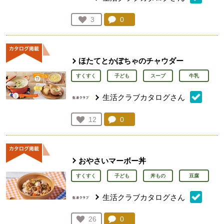
コメント：
0
件。コメントを見る。
お気に入り登録：
3
人が登録
ほたてとかぼちゃのチャウダー
すくすく
子ども
スープ
牛乳
生活クラブカタログさん
コメント：
0
件。コメントを見る。
お気に入り登録：
12
人が登録
おやさいマーボー丼
すくすく
子ども
丼もの
豆腐
生活クラブカタログさん
コメント：
0
件。コメントを見る。
お気に入り登録：
26