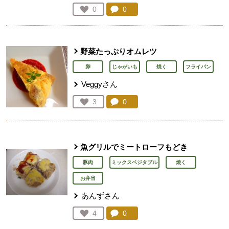
コメント：
0
件。コメントを見る。
お気に入り登録：
0
人が登録
野菜たっぷりオムレツ
卵
じゃがいも
焼く
フライパン
Veggyさん
コメント：
0
件。コメントを見る。
お気に入り登録：
3
人が登録
魚グリルでミートローフもどき
豚肉
ミックスベジタブル
焼く
お弁当
あんずさん
コメント：
0
件。コメントを見る。
お気に入り登録：
4
人が登録