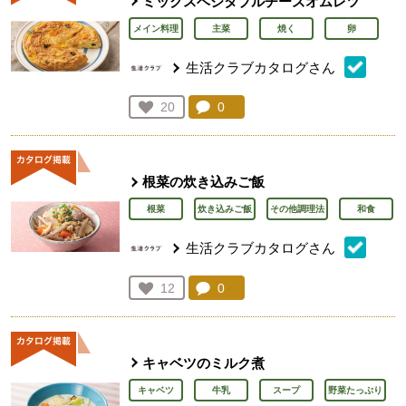
ミックスベジタブルチーズオムレツ
メイン料理
主菜
焼く
卵
生活クラブカタログさん
コメント：
0
件。コメントを見る。
お気に入り登録：
20
人が登録
根菜の炊き込みご飯
根菜
炊き込みご飯
その他調理法
和食
生活クラブカタログさん
コメント：
0
件。コメントを見る。
お気に入り登録：
12
人が登録
キャベツのミルク煮
キャベツ
牛乳
スープ
野菜たっぷり