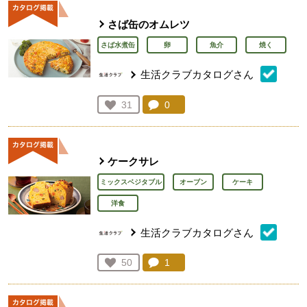
さば缶のオムレツ
さば水煮缶
卵
魚介
焼く
生活クラブカタログさん
コメント：
0
件。コメントを見る。
お気に入り登録：
31
人が登録
ケークサレ
ミックスベジタブル
オーブン
ケーキ
洋食
生活クラブカタログさん
コメント：
1
件。コメントを見る。
お気に入り登録：
50
人が登録