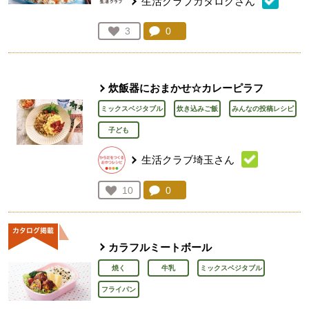
生活クラブカタログさん
コメント：
0
件。コメントを見る。
お気に入り登録：
3
人が登録
炊飯器におまかせ☆カレーピラフ
ミックスベジタブル
炊き込みご飯
みんなの投稿レシピ
子ども
生活クラブ埼玉さん
コメント：
0
件。コメントを見る。
お気に入り登録：
10
人が登録
カラフルミートボール
焼く
牛乳
ミックスベジタブル
フライパン