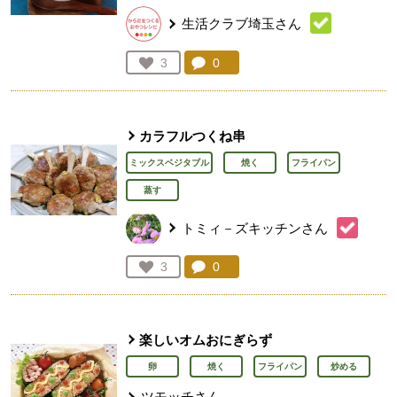
生活クラブ埼玉さん
コメント：
0
件。コメントを見る。
お気に入り登録：
3
人が登録
カラフルつくね串
ミックスベジタブル
焼く
フライパン
蒸す
トミィ－ズキッチンさん
コメント：
0
件。コメントを見る。
お気に入り登録：
3
人が登録
楽しいオムおにぎらず
卵
焼く
フライパン
炒める
ツモッチさん