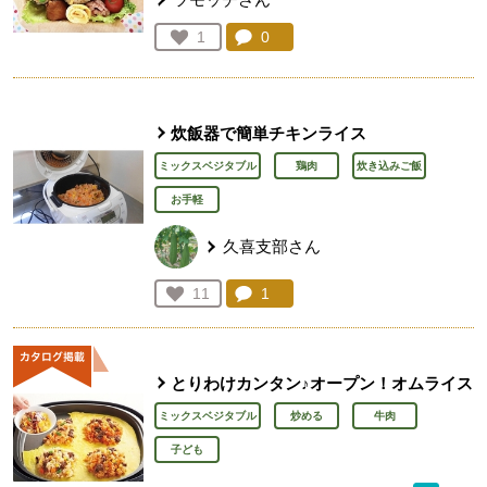
コメント：
0
件。コメントを見る。
お気に入り登録：
1
人が登録
炊飯器で簡単チキンライス
ミックスベジタブル
鶏肉
炊き込みご飯
お手軽
久喜支部さん
コメント：
1
件。コメントを見る。
お気に入り登録：
11
人が登録
とりわけカンタン♪オープン！オムライス
ミックスベジタブル
炒める
牛肉
子ども