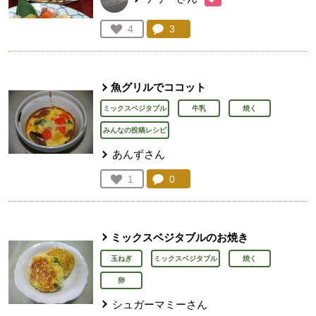
コメント：
3
件。コメントを見る。
お気に入り登録：
4
人が登録
魚グリルでココット
ミックスベジタブル
牛乳
焼く
みんなの投稿レシピ
あんずさん
コメント：
0
件。コメントを見る。
お気に入り登録：
1
人が登録
ミックスベジタブルのお焼き
玉ねぎ
ミックスベジタブル
焼く
卵
シュガーマミーさん