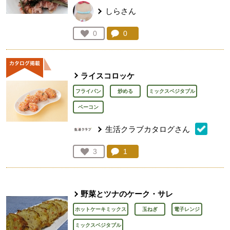
しらさん
コメント：
0
件。コメントを見る。
お気に入り登録：
0
人が登録
ライスコロッケ
フライパン
炒める
ミックスベジタブル
ベーコン
生活クラブカタログさん
コメント：
1
件。コメントを見る。
お気に入り登録：
3
人が登録
野菜とツナのケーク・サレ
ホットケーキミックス
玉ねぎ
電子レンジ
ミックスベジタブル