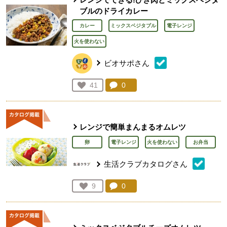
ブルのドライカレー
カレー
ミックスベジタブル
電子レンジ
火を使わない
ビオサポさん
コメント：
0
件。コメントを見る。
お気に入り登録：
41
人が登録
レンジで簡単まんまるオムレツ
卵
電子レンジ
火を使わない
お弁当
生活クラブカタログさん
コメント：
0
件。コメントを見る。
お気に入り登録：
9
人が登録