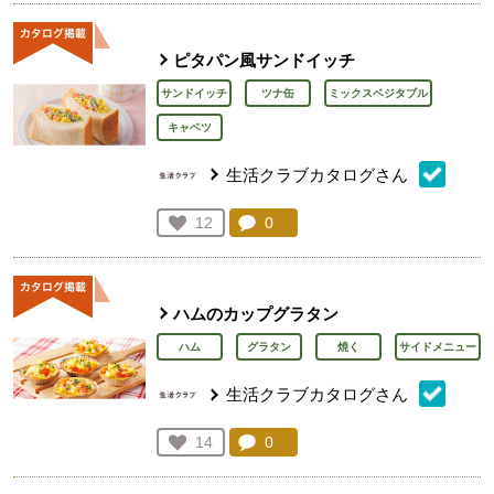
ピタパン風サンドイッチ
サンドイッチ
ツナ缶
ミックスベジタブル
キャベツ
生活クラブカタログさん
コメント：
0
件。コメントを見る。
お気に入り登録：
12
人が登録
ハムのカップグラタン
ハム
グラタン
焼く
サイドメニュー
生活クラブカタログさん
コメント：
0
件。コメントを見る。
お気に入り登録：
14
人が登録