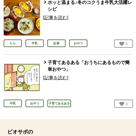
ホッと温まる♪冬のコクうま牛乳大活躍レ
シピ
[記事を読む]
お気
5
人
たら
牛乳
紅茶
おやつ
子育てあるある「おうちにあるもので簡
単おやつ」
[記事を読む]
お気
3
人
牛乳
おやつ
子育てあるある
ビオサポの