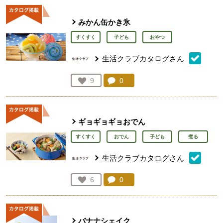
みかん缶かき氷
すくすく
子ども
おやつ
生活クラブカタログさん
コメント：
0
件。コメントを見る。
お気に入り登録：
9
人が登録
ギョギョギョおでん
すくすく
おでん
子ども
煮る
生活クラブカタログさん
コメント：
0
件。コメントを見る。
お気に入り登録：
6
人が登録
バナナシェイク