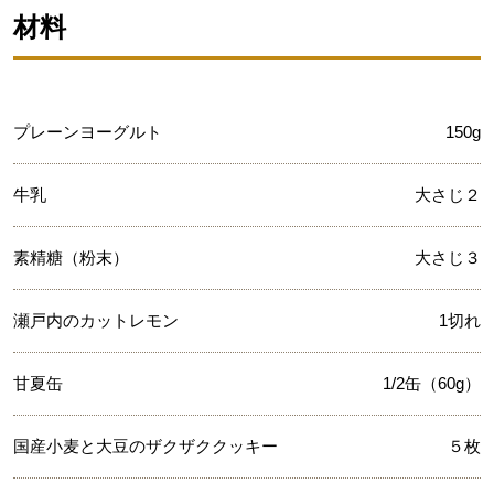
材料
プレーンヨーグルト
150g
牛乳
大さじ２
素精糖（粉末）
大さじ３
瀬戸内のカットレモン
1切れ
甘夏缶
1/2缶（60g）
国産小麦と大豆のザクザククッキー
５枚