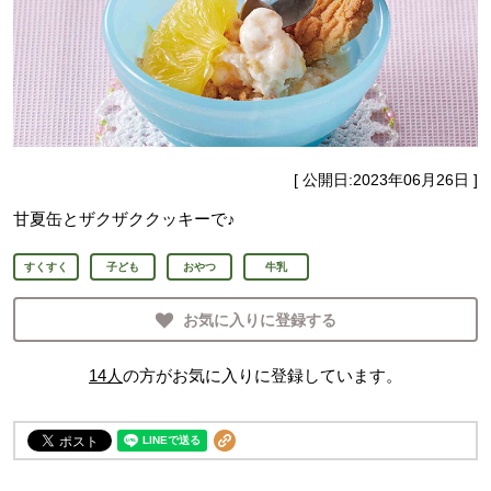
[ 公開日:
2023年06月26日
]
甘夏缶とザクザククッキーで♪
すくすく
子ども
おやつ
牛乳
お気に入りに登録する
14
人
の方がお気に入りに登録しています。