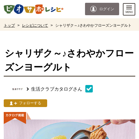
本文へジャンプする。
ページの先頭です。
ログイン
ここからサイト内共通メニューです。
サイト内共通メニューをスキップする
サイト内共通メニューここまで。
ここから現在位置です。
トップ
>
レシピについて
>
シャリザク～♪さわやかフローズンヨーグルト
現在位置ここまで
シャリザク～♪さわやかフロー
ズンヨーグルト
生活クラブカタログ
さん
フォローする