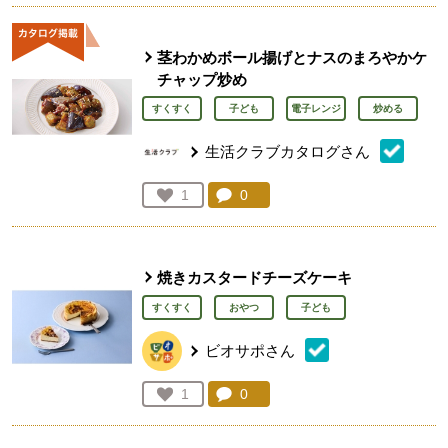
茎わかめボール揚げとナスのまろやかケ
チャップ炒め
すくすく
子ども
電子レンジ
炒める
生活クラブカタログさん
コメント：
0
件。コメントを見る。
お気に入り登録：
1
人が登録
焼きカスタードチーズケーキ
すくすく
おやつ
子ども
ビオサポさん
コメント：
0
件。コメントを見る。
お気に入り登録：
1
人が登録