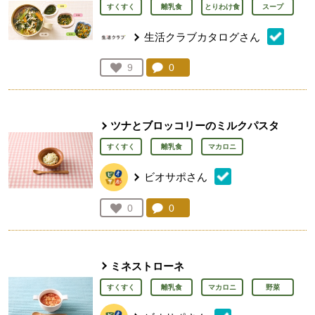
すくすく
離乳食
とりわけ食
スープ
生活クラブカタログさん
コメント：
0
件。コメントを見る。
お気に入り登録：
9
人が登録
ツナとブロッコリーのミルクパスタ
すくすく
離乳食
マカロニ
ビオサポさん
コメント：
0
件。コメントを見る。
お気に入り登録：
0
人が登録
ミネストローネ
すくすく
離乳食
マカロニ
野菜