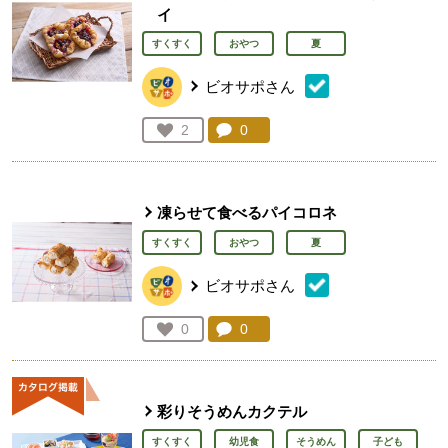
イ
すくすく
おやつ
夏
ビオサポさん
コメント：
0
件。コメントを見る。
お気に入り登録：
2
人が登録
凍らせて食べるパイコロネ
すくすく
おやつ
夏
ビオサポさん
コメント：
0
件。コメントを見る。
お気に入り登録：
0
人が登録
彩りそうめんカクテル
すくすく
幼児食
そうめん
子ども