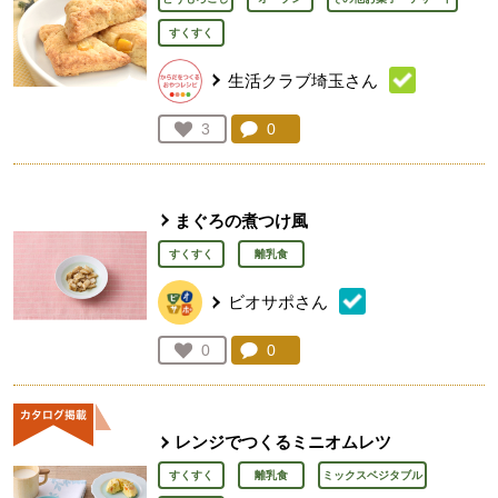
すくすく
生活クラブ埼玉さん
コメント：
0
件。コメントを見る。
お気に入り登録：
3
人が登録
まぐろの煮つけ風
すくすく
離乳食
ビオサポさん
コメント：
0
件。コメントを見る。
お気に入り登録：
0
人が登録
レンジでつくるミニオムレツ
すくすく
離乳食
ミックスベジタブル