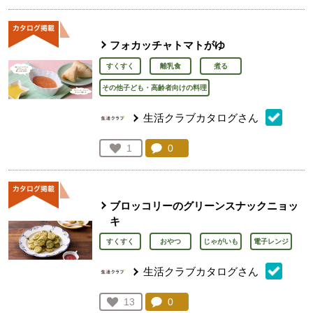
フォカッチャトマトがゆ
すくすく
離乳食
煮る
その他子ども・高齢者向けの料理
生活クラブカタログさん
コメント：
0
件。コメントを見る。
お気に入り登録：
1
人が登録
ブロッコリーのグリーンスナックニョッ
キ
すくすく
おやつ
じゃがいも
電子レンジ
生活クラブカタログさん
コメント：
0
件。コメントを見る。
お気に入り登録：
13
人が登録