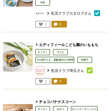
牛乳
生活クラブカタログさん
コメント：
0
件。コメントを見る。
お気に入り登録：
3
人が登録
エディフィールこども園のいももち
すくすく
子ども
その他子ども・高齢者向けの料理
和菓子
生活クラブ埼玉さん
コメント：
0
件。コメントを見る。
お気に入り登録：
1
人が登録
チョコバナナスコーン
すくすく
おやつ
ホットケーキミックス