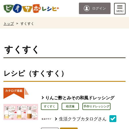
本文へジャンプする。
ページの先頭です。
ログイン
ここからサイト内共通メニューです。
サイト内共通メニューをスキップする
サイト内共通メニューここまで。
ここから現在位置です。
トップ
>
すくすく
現在位置ここまで
すくすく
レシピ（すくすく）
りんご酢とみその和風ドレッシング
すくすく
幼児食
手作りドレッシング
生活クラブカタログさん