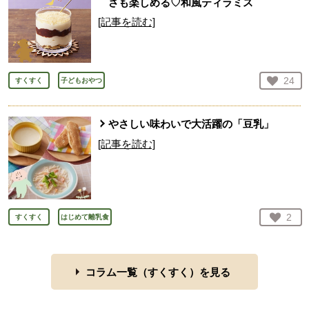
さも楽しめる♡和風ティラミス
[記事を読む]
お気
24
すくすく
子どもおやつ
人が
やさしい味わいで大活躍の「豆乳」
[記事を読む]
お気
2
すくすく
はじめて離乳食
人が
コラム一覧（
すくすく
）を見る