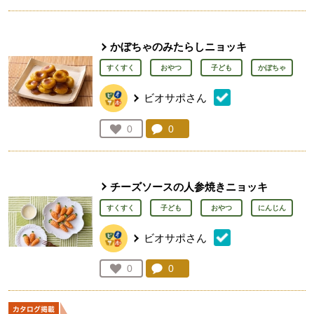
かぼちゃのみたらしニョッキ
すくすく
おやつ
子ども
かぼちゃ
ビオサポさん
コメント：
0
件。コメントを見る。
お気に入り登録：
0
人が登録
チーズソースの人参焼きニョッキ
すくすく
子ども
おやつ
にんじん
ビオサポさん
コメント：
0
件。コメントを見る。
お気に入り登録：
0
人が登録