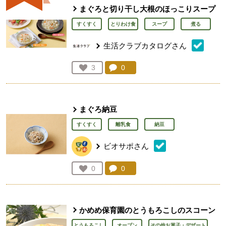
まぐろと切り干し大根のほっこりスープ
すくすく
とりわけ食
スープ
煮る
生活クラブカタログさん
コメント：
0
件。コメントを見る。
お気に入り登録：
3
人が登録
まぐろ納豆
すくすく
離乳食
納豆
ビオサポさん
コメント：
0
件。コメントを見る。
お気に入り登録：
0
人が登録
かめめ保育園のとうもろこしのスコーン
とうもろこし
オーブン
その他お菓子・デザート