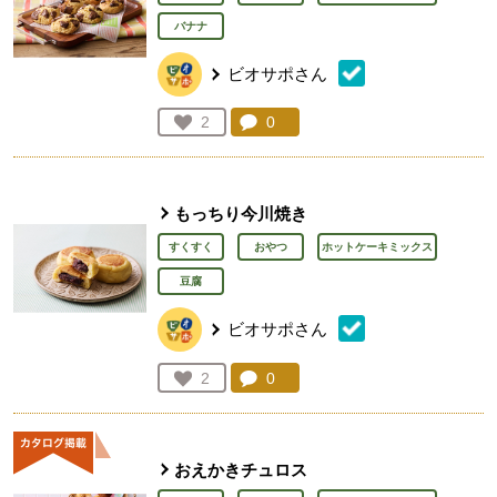
バナナ
ビオサポさん
コメント：
0
件。コメントを見る。
お気に入り登録：
2
人が登録
もっちり今川焼き
すくすく
おやつ
ホットケーキミックス
豆腐
ビオサポさん
コメント：
0
件。コメントを見る。
お気に入り登録：
2
人が登録
おえかきチュロス