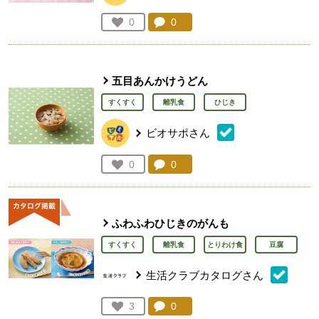
コメント：
0
件。コメントを見る。
お気に入り登録：
0
人が登録
五目あんかけうどん
すくすく
離乳食
ひじき
ビオサポさん
コメント：
0
件。コメントを見る。
お気に入り登録：
0
人が登録
ふわふわひじきのがんも
すくすく
離乳食
とりわけ食
豆腐
生活クラブカタログさん
コメント：
0
件。コメントを見る。
お気に入り登録：
3
人が登録