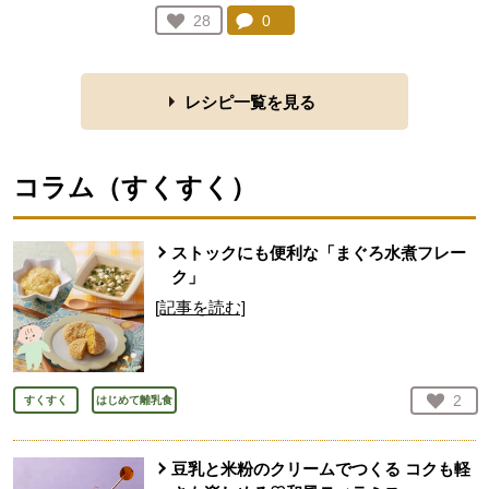
コメント：
0
件。コメントを見る。
お気に入り登録：
28
人が登録
レシピ一覧を見る
コラム（
すくすく
）
ストックにも便利な「まぐろ水煮フレー
ク」
[記事を読む]
お気
2
すくすく
はじめて離乳食
人が
豆乳と米粉のクリームでつくる コクも軽