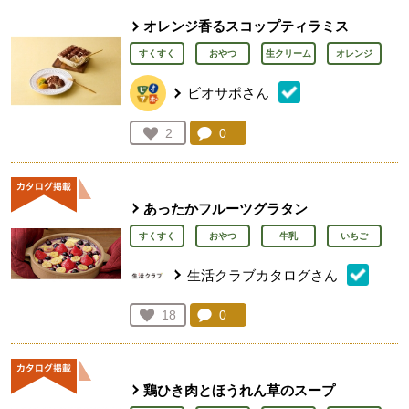
オレンジ香るスコップティラミス
すくすく
おやつ
生クリーム
オレンジ
ビオサポさん
コメント：
0
件。コメントを見る。
お気に入り登録：
2
人が登録
あったかフルーツグラタン
すくすく
おやつ
牛乳
いちご
生活クラブカタログさん
コメント：
0
件。コメントを見る。
お気に入り登録：
18
人が登録
鶏ひき肉とほうれん草のスープ