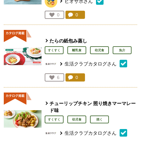
ビオサポさん
コメント：
0
件。コメントを見る。
お気に入り登録：
0
人が登録
たらの紙包み蒸し
すくすく
離乳食
幼児食
魚介
生活クラブカタログさん
コメント：
0
件。コメントを見る。
お気に入り登録：
6
人が登録
チューリップチキン 照り焼きマーマレー
ド味
すくすく
幼児食
焼く
生活クラブカタログさん