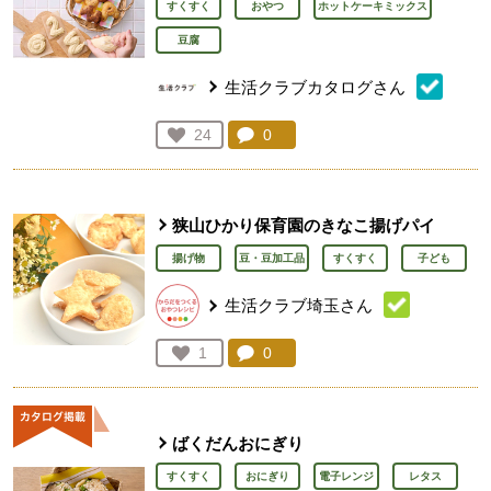
すくすく
おやつ
ホットケーキミックス
豆腐
生活クラブカタログさん
コメント：
0
件。コメントを見る。
お気に入り登録：
24
人が登録
狭山ひかり保育園のきなこ揚げパイ
揚げ物
豆・豆加工品
すくすく
子ども
生活クラブ埼玉さん
コメント：
0
件。コメントを見る。
お気に入り登録：
1
人が登録
ばくだんおにぎり
すくすく
おにぎり
電子レンジ
レタス