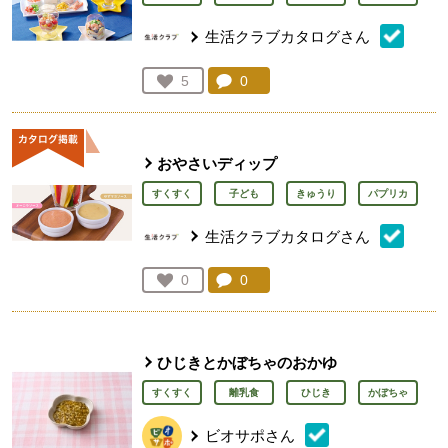
生活クラブカタログさん
コメント：
0
件。コメントを見る。
お気に入り登録：
5
人が登録
おやさいディップ
すくすく
子ども
きゅうり
パプリカ
生活クラブカタログさん
コメント：
0
件。コメントを見る。
お気に入り登録：
0
人が登録
ひじきとかぼちゃのおかゆ
すくすく
離乳食
ひじき
かぼちゃ
ビオサポさん