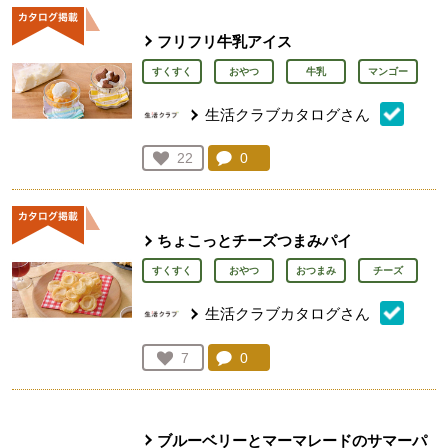
フリフリ牛乳アイス
すくすく
おやつ
牛乳
マンゴー
生活クラブカタログさん
コメント：
0
件。コメントを見る。
お気に入り登録：
22
人が登録
ちょこっとチーズつまみパイ
すくすく
おやつ
おつまみ
チーズ
生活クラブカタログさん
コメント：
0
件。コメントを見る。
お気に入り登録：
7
人が登録
ブルーベリーとマーマレードのサマーパ