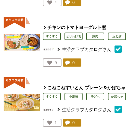
コメント：
0
件。コメントを見る。
お気に入り登録：
4
人が登録
チキンのトマトヨーグルト煮
すくすく
とりわけ食
鶏肉
玉ねぎ
生活クラブカタログさん
コメント：
0
件。コメントを見る。
お気に入り登録：
9
人が登録
こねこねすいとん プレーン＆かぼちゃ
すくすく
小麦粉
子ども
かぼちゃ
生活クラブカタログさん
コメント：
0
件。コメントを見る。
お気に入り登録：
1
人が登録