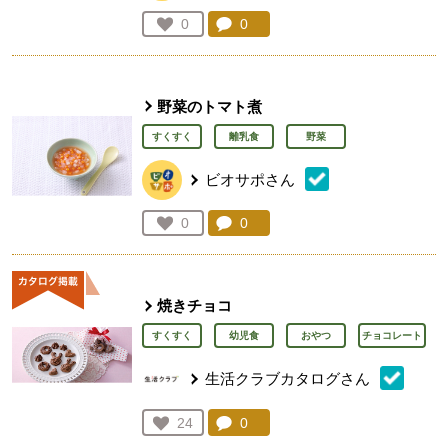
コメント：
0
件。コメントを見る。
お気に入り登録：
0
人が登録
野菜のトマト煮
すくすく
離乳食
野菜
ビオサポさん
コメント：
0
件。コメントを見る。
お気に入り登録：
0
人が登録
焼きチョコ
すくすく
幼児食
おやつ
チョコレート
生活クラブカタログさん
コメント：
0
件。コメントを見る。
お気に入り登録：
24
人が登録