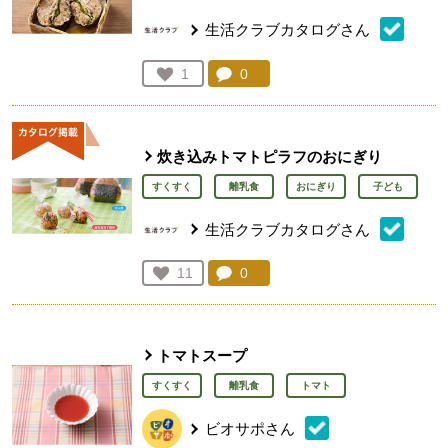
生活クラブカタログさん
コメント：
0
件。コメントを見る。
お気に入り登録：
1
人が登録
炊き込みトマトピラフのおにぎり
すくすく
離乳食
おにぎり
子ども
生活クラブカタログさん
コメント：
0
件。コメントを見る。
お気に入り登録：
11
人が登録
トマトスープ
すくすく
離乳食
トマト
ビオサポさん