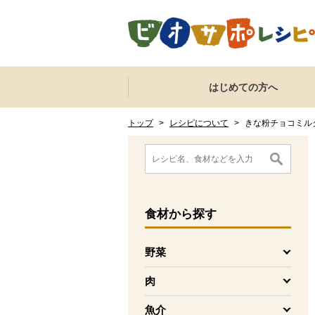
本文へジャンプする。
ページの先頭です。
ここからサイト内共通メニューです。
サイト内共通メニューをスキップする
はじめての方へ
サイト内共通メニューここまで。
ここから現在位置です。
現在位置ここまで
トップ
>
レシピについて
>
きな粉チョコミル
ここから消費材検索メニューです。
消費材検索メニューここまで。
ここから本文です。
食材
から探す
野菜
を開く
肉
を開く
魚介