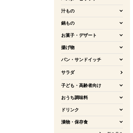
を開く
汁もの
を開く
鍋もの
を開く
お菓子・デザート
を開く
揚げ物
を開く
パン・サンドイッチ
を開く
サラダ
子ども・高齢者向け
を開く
おうち調味料
を開く
ドリンク
を開く
漬物・保存食
を開く