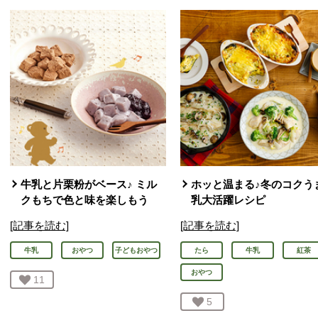
牛乳と片栗粉がベース♪ ミル
ホッと温まる♪冬のコクう
クもちで色と味を楽しもう
乳大活躍レシピ
[記事を読む]
[記事を読む]
牛乳
おやつ
子どもおやつ
たら
牛乳
紅茶
おやつ
お気に入り登録：
11
人が登録
お気に入り登録：
5
人が登録