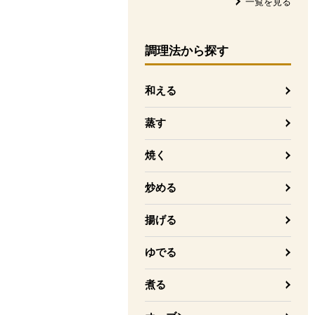
一覧を見る
調理法
から探す
和える
蒸す
焼く
炒める
揚げる
ゆでる
煮る