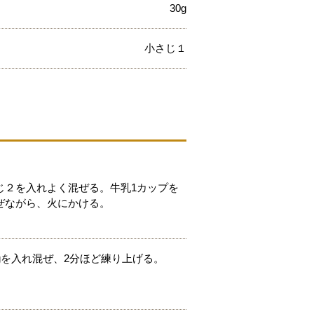
30g
小さじ１
じ２を入れよく混ぜる。牛乳1カップを
ぜながら、火にかける。
gを入れ混ぜ、2分ほど練り上げる。