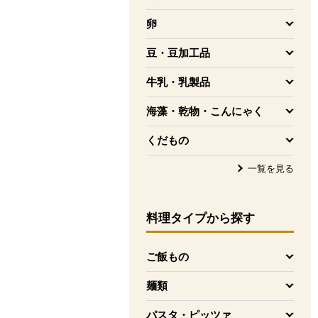
を開く
卵
を開く
豆・豆加工品
を開く
牛乳・乳製品
を開く
海藻・乾物・こんにゃく
を開く
くだもの
を開く
一覧を見る
料理タイプ
から探す
ご飯もの
を開く
麺類
を開く
パスタ・ピッツァ