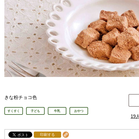
きな粉チョコ色
すくすく
子ども
牛乳
おやつ
19
印刷する