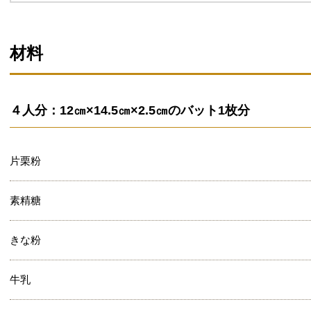
材料
４人分：12㎝×14.5㎝×2.5㎝のバット1枚分
片栗粉
素精糖
きな粉
牛乳