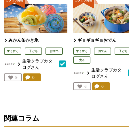
みかん缶かき氷
ギョギョギョおでん
すくすく
子ども
おやつ
すくすく
おでん
子ども
生活クラブカタ
煮る
ログさん
生活クラブカタ
ログさん
コメント：
0
件。コメントを見る。
お気に入り登録：
9
人が登録
コメント：
0
件。コメント
お気に入り登録：
6
人が登録
関連コラム