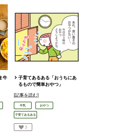
ま牛
子育てあるある「おうちにあ
るもので簡単おやつ」
[記事を読む]
牛乳
おやつ
子育てあるある
お気に入り登録：
3
人が登録