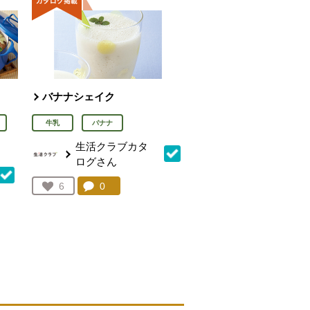
バナナシェイク
牛乳
バナナ
生活クラブカタ
ログさん
コメント：
0
件。コメントを見る。
お気に入り登録：
6
人が登録
を見る。