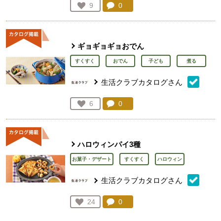
コメント：
0
件。コメントを見る。
お気に入り登録：
9
人が登録
ギョギョギョおでん
すくすく
おでん
子ども
煮る
生活クラブカタログさん
コメント：
0
件。コメントを見る。
お気に入り登録：
6
人が登録
ハロウィンパイ3種
お菓子・デザート
すくすく
ハロウィン
生活クラブカタログさん
コメント：
0
件。コメントを見る。
お気に入り登録：
24
人が登録