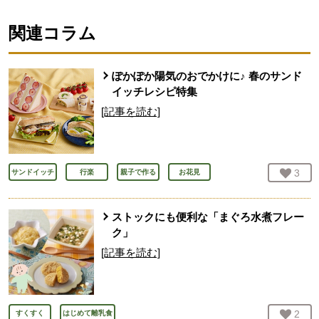
関連コラム
ぽかぽか陽気のおでかけに♪ 春のサンド
イッチレシピ特集
[記事を読む]
お気
3
人
サンドイッチ
行楽
親子で作る
お花見
ストックにも便利な「まぐろ水煮フレー
ク」
[記事を読む]
お気
2
人
すくすく
はじめて離乳食