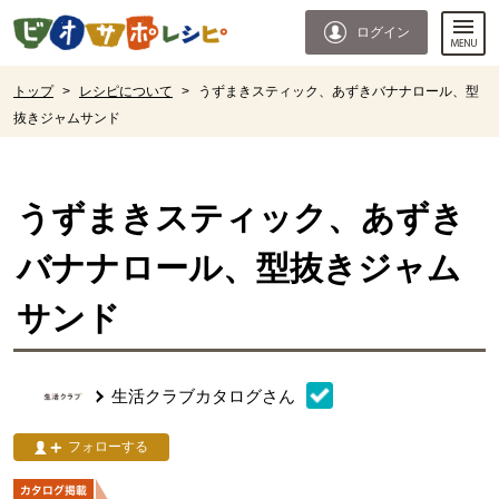
本文へジャンプする。
ページの先頭です。
ログイン
ここからサイト内共通メニューです。
サイト内共通メニューをスキップする
サイト内共通メニューここまで。
ここから現在位置です。
トップ
>
レシピについて
>
うずまきスティック、あずきバナナロール、型
抜きジャムサンド
現在位置ここまで
うずまきスティック、あずき
バナナロール、型抜きジャム
サンド
生活クラブカタログ
さん
フォローする