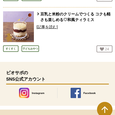
豆乳と米粉のクリームでつくる コクも軽
さも楽しめる♡和風ティラミス
[記事を読む]
お気
24
人
すくすく
子どもおやつ
ビオサポの
SNS公式アカウント
Instagram
Facebook
別のウィンドウで開きます。
別のウィンドウで開きます
本文ここまで。
ここから共通フッターメニューです。