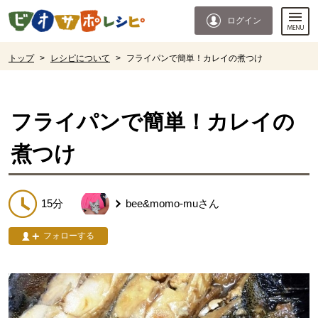
本文へジャンプする。
ページの先頭です。
ログイン
ここからサイト内共通メニューです。
サイト内共通メニューをスキップする
サイト内共通メニューここまで。
ここから現在位置です。
トップ
>
レシピについて
>
フライパンで簡単！カレイの煮つけ
現在位置ここまで
フライパンで簡単！カレイの
煮つけ
15分
bee&momo-mu
さん
フォローする