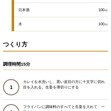
★
日本酒
100㏄
★
水
100㏄
つくり方
調理時間
15分
カレイを水洗いし、黒い皮目の方に十文字に切れ
1
目を入れる。生姜を薄切りにする
フライパンに調味料のすべてと生姜を入れて、一