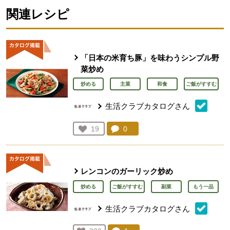
関連レシピ
「日本の米育ち豚」を味わうシンプル野
菜炒め
炒める
主菜
和食
ご飯がすすむ
生活クラブカタログさん
コメント：
0
件。コメントを見る。
お気に入り登録：
19
人が登録
レンコンのガーリック炒め
炒める
ご飯がすすむ
副菜
もう一品
生活クラブカタログさん