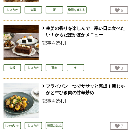
お気
6
人
しょうが
大葉
夏
季節を楽しむ
生姜の香りを楽しんで 寒い日に食べた
い！からだぽかぽかメニュー
[記事を読む]
お気
3
人
大根
しょうが
鶏肉
冬
フライパン一つでササッと完成！新じゃ
がと牛ひき肉の甘辛炒め
[記事を読む]
お気
7
人
じゃがいも
しょうが
毎日ごはん