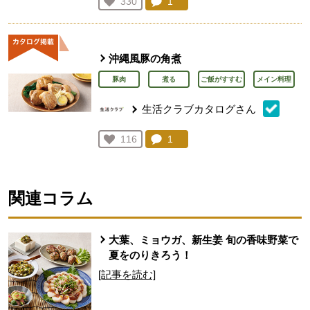
コメント：
1
件。コメントを見る。
お気に入り登録：
330
人が登録
沖縄風豚の角煮
豚肉
煮る
ご飯がすすむ
メイン料理
生活クラブカタログさん
コメント：
1
件。コメントを見る。
お気に入り登録：
116
人が登録
関連コラム
大葉、ミョウガ、新生姜 旬の香味野菜で
夏をのりきろう！
[記事を読む]