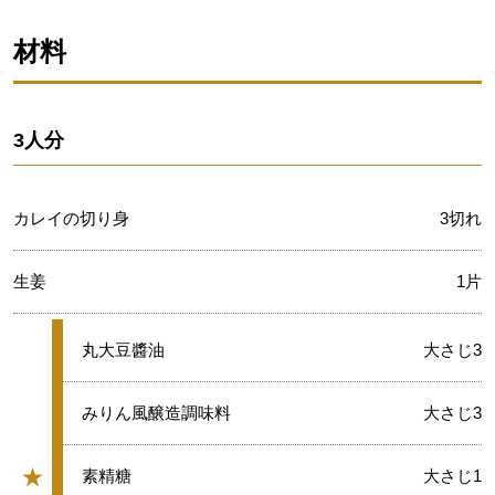
材料
3人分
カレイの切り身
3切れ
生姜
1片
★
丸大豆醬油
大さじ3
★
みりん風醸造調味料
大さじ3
★
★
素精糖
大さじ1
グループ