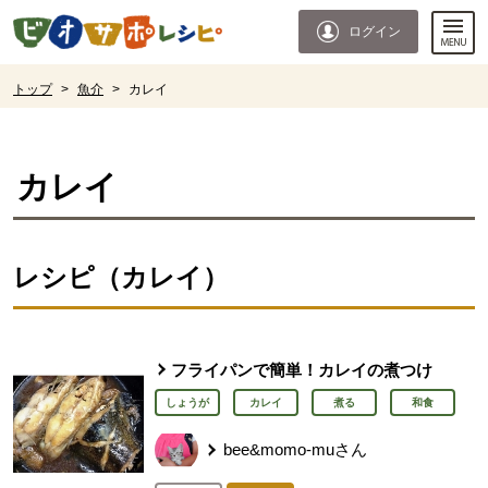
本文へジャンプする。
ページの先頭です。
ログイン
ここからサイト内共通メニューです。
サイト内共通メニューをスキップする
サイト内共通メニューここまで。
ここから現在位置です。
トップ
>
魚介
>
カレイ
現在位置ここまで
カレイ
レシピ（カレイ）
フライパンで簡単！カレイの煮つけ
しょうが
カレイ
煮る
和食
bee&momo-muさん