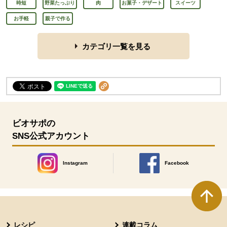
時短
野菜たっぷり
肉
お菓子・デザート
スイーツ
お手軽
親子で作る
カテゴリ一覧を見る
ビオサポの
SNS公式アカウント
Instagram
Facebook
別のウィンドウで開きます。
別のウィンドウで開きます
本文ここまで。
ここから共通フッターメニューです。
レシピ
連載コラム