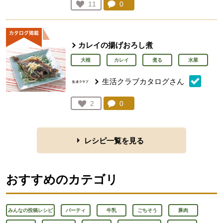
コメント：
0
件。コメントを見る。
お気に入り登録：
11
人が登録
カレイの揚げおろし煮
大根
カレイ
煮る
水菜
生活クラブカタログさん
コメント：
0
件。コメントを見る。
お気に入り登録：
2
人が登録
レシピ一覧を見る
おすすめのカテゴリ
みんなの投稿レシピ
パーティ
牛乳
ごちそう
豚肉