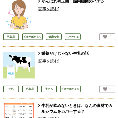
がんばれ善玉菌！腸内細菌のハナシ
[記事を読む]
お気
2
乳製品
ビオサポだより
健康な食
じゃがいも
人が
栄養だけじゃない牛乳の話
[記事を読む]
お気
3
牛乳
乳製品
子ども
ビオサポだより
人が
牛乳が飲めないときは、なんの食材でカ
ルシウムをカバーする？