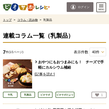
本文へジャンプする。
ページの先頭です。
ログイン
ここからサイト内共通メニューです。
サイト内共通メニューをスキップする
サイト内共通メニューここまで。
ここから現在位置です。
トップ
>
コラム・読み物
>
乳製品
現在位置ここまで
連載コラム一覧（
乳製品
）
7
表示件数
件(
1
/
1
ページ)
おやつにもおつまみにも！ チーズで手
軽にカルシウム補給
[記事を読む]
お気
1
牛乳
乳製品
ビオサポ
ビオサポだより
人が