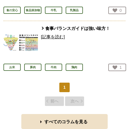
お気
0
食の安心
食品添加物
牛乳
乳製品
人が
食事バランスガイドは強い味方！
[記事を読む]
お気
1
お米
豚肉
牛肉
鶏肉
人が
1
前へ
次へ
すべてのコラムを見る