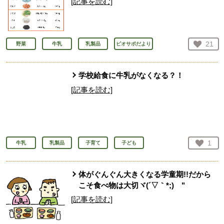
[記事を読む]
お気
21
野菜
牛乳
乳製品
ビオサポだより
人が
学校給食に牛乳がなくなる？！
[記事を読む]
お気
1
牛乳
乳製品
子育て
子ども
人が
体がぐんぐん大きくなる学童期!!だから
こそ食べ物は大切ヾ(´▽｀*;)ゝ"
[記事を読む]