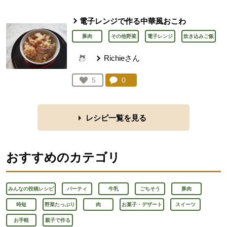
電子レンジで作る中華風おこわ
豚肉
その他野菜
電子レンジ
炊き込みご飯
Richieさん
コメント：
0
件。コメントを見る。
お気に入り登録：
5
人が登録
レシピ一覧を見る
おすすめのカテゴリ
みんなの投稿レシピ
パーティ
牛乳
ごちそう
豚肉
時短
野菜たっぷり
肉
お菓子・デザート
スイーツ
お手軽
親子で作る