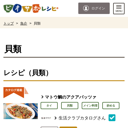
本文へジャンプする。
ページの先頭です。
ログイン
ここからサイト内共通メニューです。
サイト内共通メニューをスキップする
サイト内共通メニューここまで。
ここから現在位置です。
トップ
>
魚介
>
貝類
現在位置ここまで
貝類
レシピ（貝類）
マトウ鯛のアクアパッツァ
タイ
貝類
メイン料理
炒める
生活クラブカタログさん