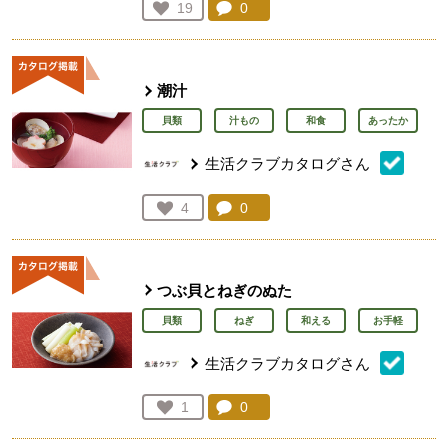
コメント：
0
件。コメントを見る。
お気に入り登録：
19
人が登録
潮汁
貝類
汁もの
和食
あったか
生活クラブカタログさん
コメント：
0
件。コメントを見る。
お気に入り登録：
4
人が登録
つぶ貝とねぎのぬた
貝類
ねぎ
和える
お手軽
生活クラブカタログさん
コメント：
0
件。コメントを見る。
お気に入り登録：
1
人が登録