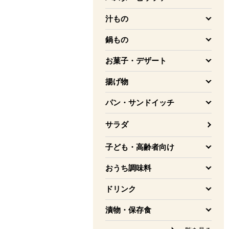
を開く
汁もの
を開く
鍋もの
を開く
お菓子・デザート
を開く
揚げ物
を開く
パン・サンドイッチ
を開く
サラダ
子ども・高齢者向け
を開く
おうち調味料
を開く
ドリンク
を開く
漬物・保存食
を開く