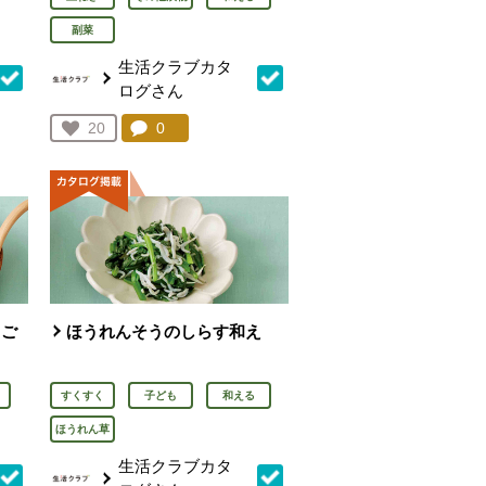
副菜
生活クラブカタ
ログさん
を見る。
コメント：
0
件。コメントを見る。
お気に入り登録：
20
人が登録
りご
ほうれんそうのしらす和え
すくすく
子ども
和える
ほうれん草
生活クラブカタ