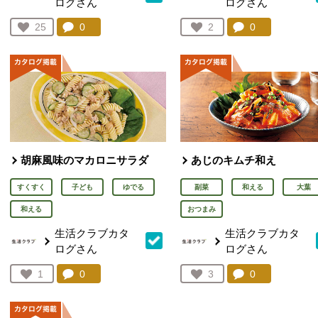
ログさん
ログさん
コメント：
0
件。コメントを見る。
コメント：
0
件。コメント
お気に入り登録：
25
お気に入り登録：
2
人が登録
人が登録
胡麻風味のマカロニサラダ
あじのキムチ和え
すくすく
子ども
ゆでる
副菜
和える
大葉
和える
おつまみ
生活クラブカタ
生活クラブカタ
ログさん
ログさん
コメント：
0
件。コメントを見る。
コメント：
0
件。コメント
お気に入り登録：
1
お気に入り登録：
3
人が登録
人が登録