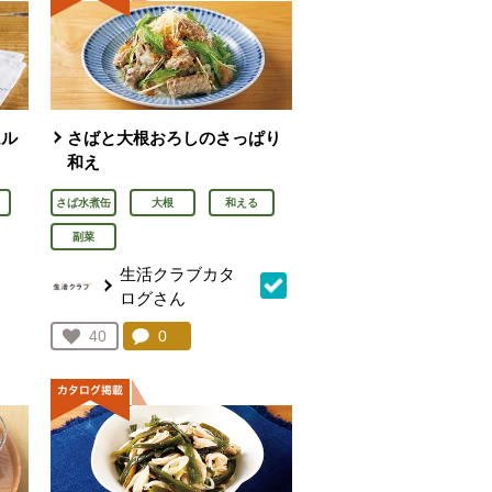
ムル
さばと大根おろしのさっぱり
和え
さば水煮缶
大根
和える
副菜
生活クラブカタ
ログさん
を見る。
コメント：
0
件。コメントを見る。
お気に入り登録：
40
人が登録