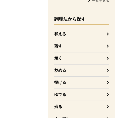
一覧を見る
調理法
から探す
和える
蒸す
焼く
炒める
揚げる
ゆでる
煮る