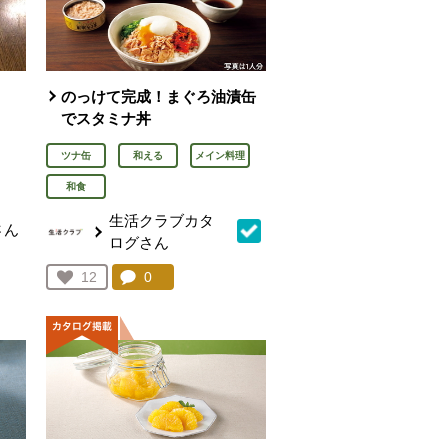
のっけて完成！まぐろ油漬缶
でスタミナ丼
ツナ缶
和える
メイン料理
和食
生活クラブカタ
さん
ログさん
を見る。
コメント：
0
件。コメントを見る。
お気に入り登録：
12
人が登録