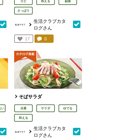
エビ
和える
副菜
さっぱり
生活クラブカタ
ログさん
を見る。
コメント：
0
件。コメントを見る。
お気に入り登録：
17
人が登録
そばサラダ
ない
水菜
サラダ
ゆでる
和える
生活クラブカタ
ログさん