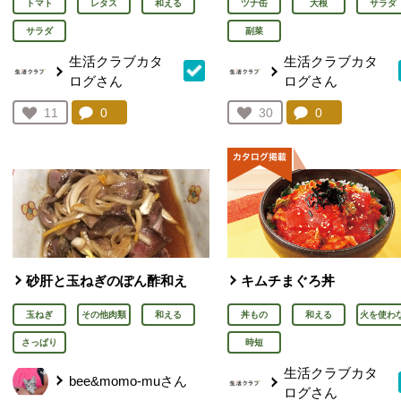
トマト
レタス
和える
ツナ缶
大根
サラダ
サラダ
副菜
生活クラブカタ
生活クラブカタ
ログさん
ログさん
コメント：
0
件。コメントを見る。
コメント：
0
件。コメント
お気に入り登録：
11
お気に入り登録：
30
人が登録
人が登録
砂肝と玉ねぎのぽん酢和え
キムチまぐろ丼
玉ねぎ
その他肉類
和える
丼もの
和える
火を使わ
さっぱり
時短
生活クラブカタ
bee&momo-muさん
ログさん