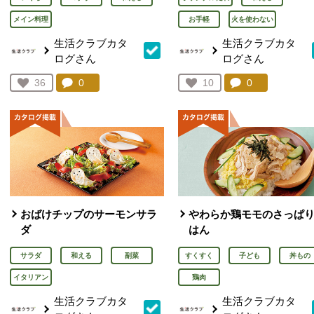
メイン料理
お手軽
火を使わない
生活クラブカタ
生活クラブカタ
ログさん
ログさん
コメント：
0
件。コメントを見る。
コメント：
0
件。コメント
お気に入り登録：
36
お気に入り登録：
10
人が登録
人が登録
おばけチップのサーモンサラ
やわらか鶏モモのさっぱ
ダ
はん
サラダ
和える
副菜
すくすく
子ども
丼もの
イタリアン
鶏肉
生活クラブカタ
生活クラブカタ