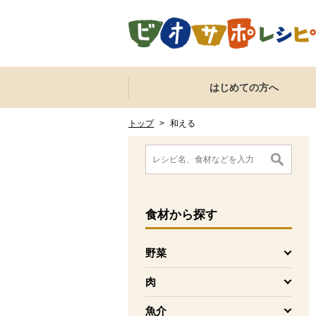
本文へジャンプする。
ページの先頭です。
ここからサイト内共通メニューです。
サイト内共通メニューをスキップする
はじめての方へ
サイト内共通メニューここまで。
ここから現在位置です。
現在位置ここまで
トップ
>
和える
ここから消費材検索メニューです。
消費材検索メニューここまで。
ここから本文です。
食材
から探す
野菜
を開く
肉
を開く
魚介