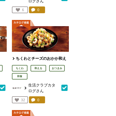
ログさん
を見る。
コメント：
0
件。コメントを見る。
お気に入り登録：
6
人が登録
ちくわとチーズのおかか和え
ちくわ
和える
おつまみ
和食
生活クラブカタ
ログさん
を見る。
コメント：
0
件。コメントを見る。
お気に入り登録：
32
人が登録