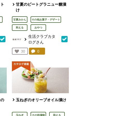
マト
甘夏のビートグラニュー糖漬
け
甘夏みかん
その他お菓子・デザート
和える
おやつ
生活クラブカタ
ログさん
を見る。
コメント：
0
件。コメントを見る。
お気に入り登録：
30
人が登録
ミの
玉ねぎのオリーブオイル漬け
玉ねぎ
その他漬物
和える