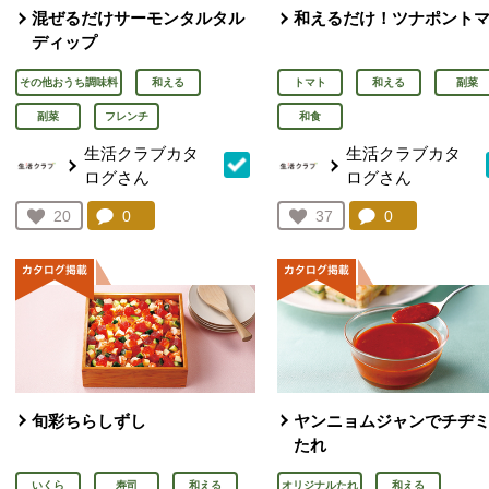
混ぜるだけサーモンタルタル
和えるだけ！ツナポント
ディップ
その他おうち調味料
和える
トマト
和える
副菜
副菜
フレンチ
和食
生活クラブカタ
生活クラブカタ
ログさん
ログさん
コメント：
0
件。コメントを見る。
コメント：
0
件。コメント
お気に入り登録：
20
お気に入り登録：
37
人が登録
人が登録
旬彩ちらしずし
ヤンニョムジャンでチヂ
たれ
いくら
寿司
和える
オリジナルたれ
和える