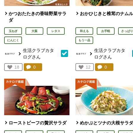
かつおたたきの香味野菜サラ
おかひじきと椎茸のナム
ダ
玉ねぎ
大葉
レタス
和える
お手軽
さっぱり
にんにく
もう一品
生活クラブカタ
生活クラブカタ
ログさん
ログさん
コメント：
0
件。コメントを見る。
コメント：
0
件。コメント
お気に入り登録：
18
お気に入り登録：
12
人が登録
人が登録
ローストビーフの贅沢サラダ
めかぶとツナの大根サラ