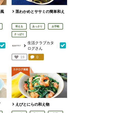
ル風
茎わかめとササミの簡単和え
和える
あっさり
お手軽
さっぱり
生活クラブカタ
ログさん
を見る。
コメント：
0
件。コメントを見る。
お気に入り登録：
19
人が登録
ダ
えびとにらの和え物