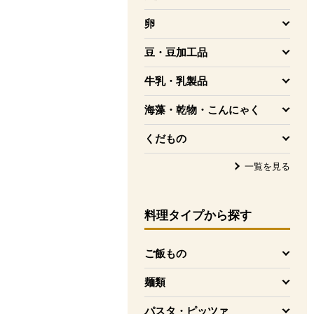
を開く
卵
を開く
豆・豆加工品
を開く
牛乳・乳製品
を開く
海藻・乾物・こんにゃく
を開く
くだもの
を開く
一覧を見る
料理タイプ
から探す
ご飯もの
を開く
麺類
を開く
パスタ・ピッツァ