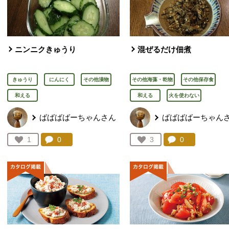
ニンニクきゅうり
混ぜるだけ佃煮
きゅうり
にんにく
その他漬物
その他海藻・乾物
その他保存食
和える
和える
火を使わない
ばばばばーちゃんさん
ばばばばーちゃん
コメント：
0
件。コメントを見る。
コメント：
0
件。コメント
お気に入り登録：
1
お気に入り登録：
3
人が登録
人が登録