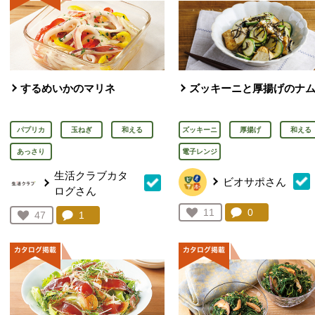
するめいかのマリネ
ズッキーニと厚揚げのナ
パプリカ
玉ねぎ
和える
ズッキーニ
厚揚げ
和える
あっさり
電子レンジ
生活クラブカタ
ビオサポさん
ログさん
コメント：
0
件。コメント
お気に入り登録：
11
コメント：
1
件。コメントを見る。
お気に入り登録：
47
人が登録
人が登録