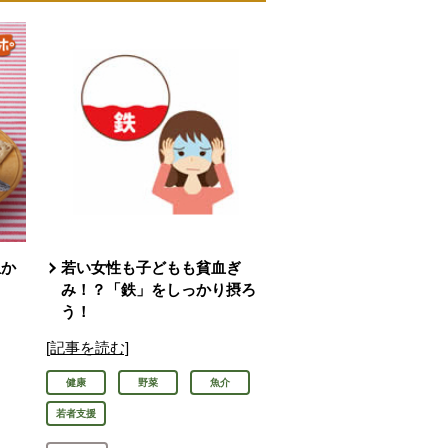
血か
若い女性も子どもも貧血ぎ
」
み！？「鉄」をしっかり摂ろ
う！
[記事を読む]
健康
野菜
魚介
若者支援