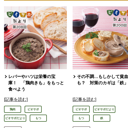
レバーやハツは栄養の宝
その不調…もしかして貧
庫！ 「鶏肉きも」をもっと
も？ 対策のカギは「鉄
食べよう
[記事を読む]
[記事を読む]
鶏肉
ビオサポ
ビオサポ
ビオサポだより
ビオサポだより
もつ
もつ
鉄