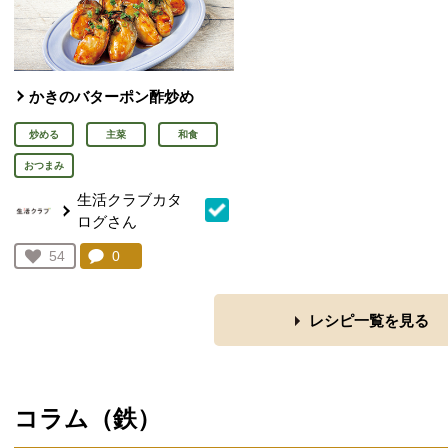
かきのバターポン酢炒め
炒める
主菜
和食
おつまみ
生活クラブカタ
ログさん
コメント：
0
件。コメントを見る。
お気に入り登録：
54
人が登録
レシピ一覧を見る
コラム（
鉄
）