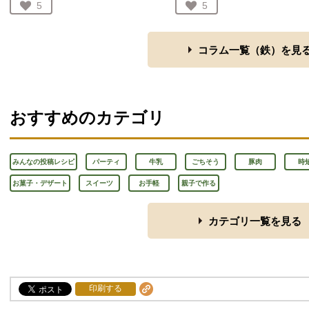
お気に入り登録：
5
お気に入り登録：
5
人が登録
人が登録
コラム一覧（
鉄
）を見
おすすめのカテゴリ
みんなの投稿レシピ
パーティ
牛乳
ごちそう
豚肉
時
お菓子・デザート
スイーツ
お手軽
親子で作る
カテゴリ一覧を見る
印刷する