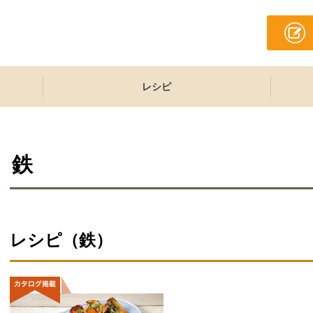
レシピ
鉄
レシピ（鉄）