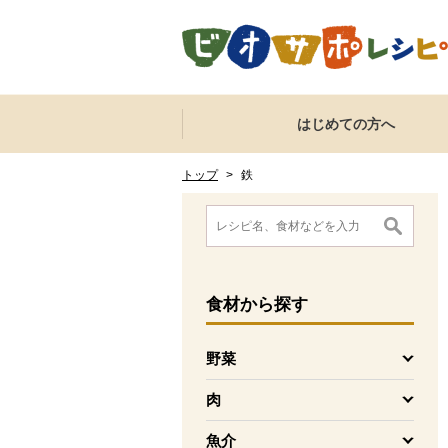
本文へジャンプする。
ページの先頭です。
ここからサイト内共通メニューです。
サイト内共通メニューをスキップする
はじめての方へ
サイト内共通メニューここまで。
ここから現在位置です。
現在位置ここまで
トップ
>
鉄
ここから消費材検索メニューです。
消費材検索メニューここまで。
ここから本文です。
食材
から探す
野菜
を開く
肉
を開く
魚介