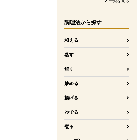
一覧を見る
調理法
から探す
和える
蒸す
焼く
炒める
揚げる
ゆでる
煮る