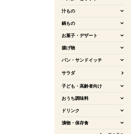
を開く
汁もの
を開く
鍋もの
を開く
お菓子・デザート
を開く
揚げ物
を開く
パン・サンドイッチ
を開く
サラダ
子ども・高齢者向け
を開く
おうち調味料
を開く
ドリンク
を開く
漬物・保存食
を開く