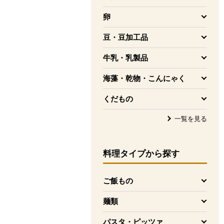
を開く
卵
を開く
豆・豆加工品
を開く
牛乳・乳製品
を開く
海藻・乾物・こんにゃく
を開く
くだもの
を開く
一覧を見る
料理タイプ
から探す
ご飯もの
を開く
麺類
を開く
パスタ・ピッツァ