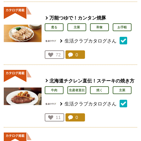
万能つゆで！カンタン焼豚
煮る
主菜
和食
お手軽
生活クラブカタログさん
コメント：
0
件。コメントを見る。
お気に入り登録：
72
人が登録
北海道チクレン直伝！ステーキの焼き方
牛肉
生産者直伝
焼く
主菜
生活クラブカタログさん
コメント：
0
件。コメントを見る。
お気に入り登録：
11
人が登録