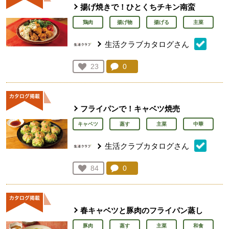
揚げ焼きで！ひとくちチキン南蛮
鶏肉
揚げ物
揚げる
主菜
生活クラブカタログさん
コメント：
0
件。コメントを見る。
お気に入り登録：
23
人が登録
フライパンで！キャベツ焼売
キャベツ
蒸す
主菜
中華
生活クラブカタログさん
コメント：
0
件。コメントを見る。
お気に入り登録：
84
人が登録
春キャベツと豚肉のフライパン蒸し
豚肉
蒸す
主菜
和食