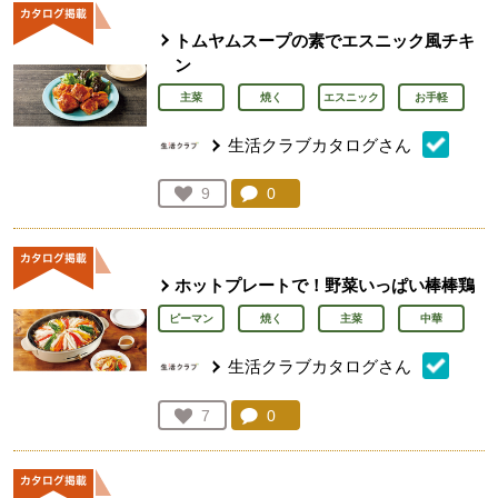
トムヤムスープの素でエスニック風チキ
ン
主菜
焼く
エスニック
お手軽
生活クラブカタログさん
コメント：
0
件。コメントを見る。
お気に入り登録：
9
人が登録
ホットプレートで！野菜いっぱい棒棒鶏
ピーマン
焼く
主菜
中華
生活クラブカタログさん
コメント：
0
件。コメントを見る。
お気に入り登録：
7
人が登録