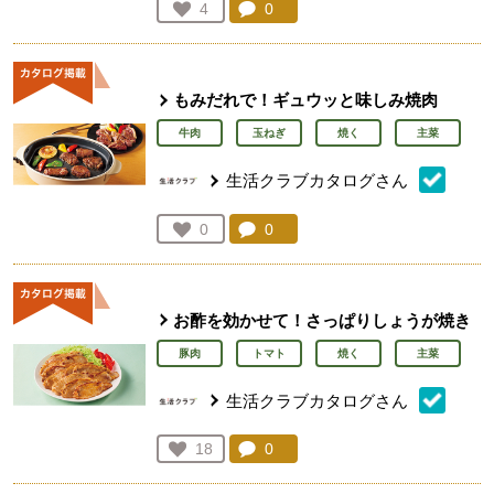
コメント：
0
件。コメントを見る。
お気に入り登録：
4
人が登録
もみだれで！ギュウッと味しみ焼肉
牛肉
玉ねぎ
焼く
主菜
生活クラブカタログさん
コメント：
0
件。コメントを見る。
お気に入り登録：
0
人が登録
お酢を効かせて！さっぱりしょうが焼き
豚肉
トマト
焼く
主菜
生活クラブカタログさん
コメント：
0
件。コメントを見る。
お気に入り登録：
18
人が登録