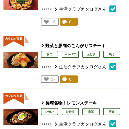
生活クラブカタログさん
コメント：
0
件。コメントを見る。
お気に入り登録：
16
人が登録
野菜と豚肉のこんがりステーキ
豚肉
キャベツ
玉ねぎ
焼く
生活クラブカタログさん
コメント：
0
件。コメントを見る。
お気に入り登録：
37
人が登録
長崎名物！レモンステーキ
レモン
炒める
主菜
洋食
生活クラブカタログさん