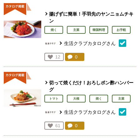
揚げずに簡単！手羽先のヤンニョムチキ
ン
焼く
主菜
韓国料理
お手軽
生活クラブカタログさん
コメント：
0
件。コメントを見る。
お気に入り登録：
12
人が登録
切って焼くだけ！おろしポン酢ハンバー
グ
トマト
大根
焼く
主菜
生活クラブカタログさん
コメント：
0
件。コメントを見る。
お気に入り登録：
61
人が登録