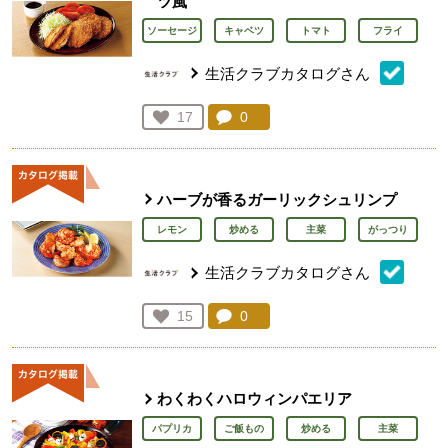
ツ風
ソーセージ
キャベツ
トマト
フライ
生活クラブカタログさん
コメント：
0
件。コメントを見る。
お気に入り登録：
17
人が登録
ハーブが香るガーリックシュリンプ
レモン
炒める
主菜
がっつり
生活クラブカタログさん
コメント：
0
件。コメントを見る。
お気に入り登録：
15
人が登録
わくわくハロウィンパエリア
パプリカ
ご飯もの
炒める
主菜