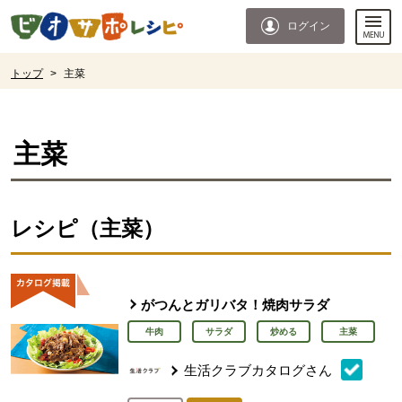
本文へジャンプする。
ページの先頭です。
ログイン
ここからサイト内共通メニューです。
サイト内共通メニューをスキップする
サイト内共通メニューここまで。
ここから現在位置です。
トップ
>
主菜
現在位置ここまで
主菜
レシピ（主菜）
がつんとガリバタ！焼肉サラダ
牛肉
サラダ
炒める
主菜
生活クラブカタログさん