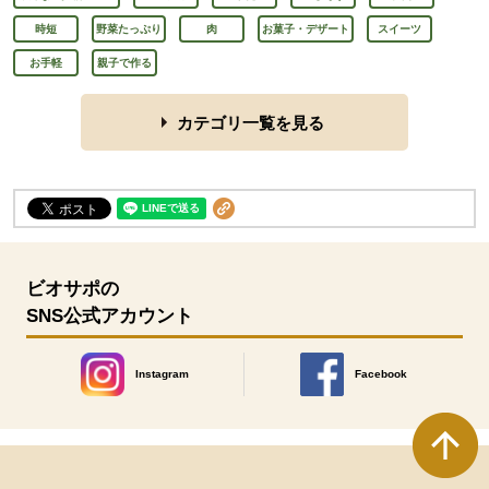
時短
野菜たっぷり
肉
お菓子・デザート
スイーツ
お手軽
親子で作る
カテゴリ一覧を見る
ビオサポの
SNS公式アカウント
Instagram
Facebook
別のウィンドウで開きます。
別のウィンドウで開きます
本文ここまで。
ここから共通フッターメニューです。