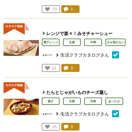
コメント：
1
件。コメントを見る。
お気に入り登録：
73
人が登録
レンジで楽々！みそチャーシュー
電子レンジ
主菜
中華
火を使わない
生活クラブカタログさん
コメント：
0
件。コメントを見る。
お気に入り登録：
51
人が登録
たらとじゃがいものチーズ蒸し
蒸す
主菜
洋食
あったか
生活クラブカタログさん
コメント：
0
件。コメントを見る。
お気に入り登録：
25
人が登録