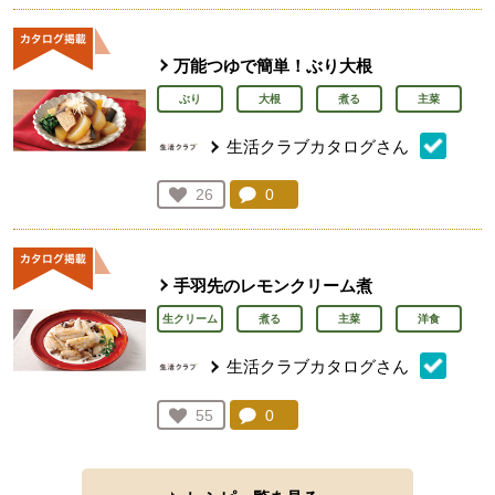
万能つゆで簡単！ぶり大根
ぶり
大根
煮る
主菜
生活クラブカタログさん
コメント：
0
件。コメントを見る。
お気に入り登録：
26
人が登録
手羽先のレモンクリーム煮
生クリーム
煮る
主菜
洋食
生活クラブカタログさん
コメント：
0
件。コメントを見る。
お気に入り登録：
55
人が登録