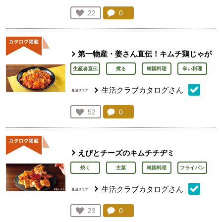
コメント：
0
件。コメントを見る。
お気に入り登録：
22
人が登録
第一物産・姜さん直伝！キムチ鶏じゃが
生産者直伝
煮る
韓国料理
辛い料理
生活クラブカタログさん
コメント：
0
件。コメントを見る。
お気に入り登録：
52
人が登録
えびとチーズのキムチチヂミ
焼く
主菜
韓国料理
フライパン
生活クラブカタログさん
コメント：
0
件。コメントを見る。
お気に入り登録：
23
人が登録