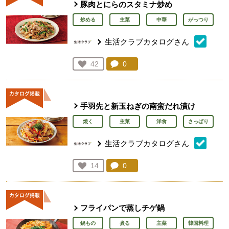
豚肉とにらのスタミナ炒め
炒める
主菜
中華
がっつり
生活クラブカタログさん
コメント：
0
件。コメントを見る。
お気に入り登録：
42
人が登録
手羽先と新玉ねぎの南蛮だれ漬け
焼く
主菜
洋食
さっぱり
生活クラブカタログさん
コメント：
0
件。コメントを見る。
お気に入り登録：
14
人が登録
フライパンで蒸しチゲ鍋
鍋もの
煮る
主菜
韓国料理