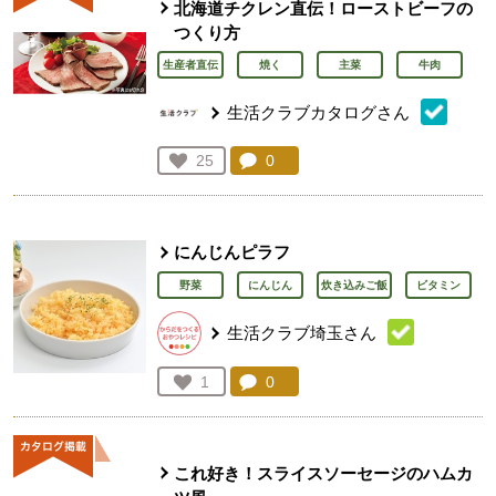
北海道チクレン直伝！ローストビーフの
つくり方
生産者直伝
焼く
主菜
牛肉
生活クラブカタログさん
コメント：
0
件。コメントを見る。
お気に入り登録：
25
人が登録
にんじんピラフ
野菜
にんじん
炊き込みご飯
ビタミン
生活クラブ埼玉さん
コメント：
0
件。コメントを見る。
お気に入り登録：
1
人が登録
これ好き！スライスソーセージのハムカ