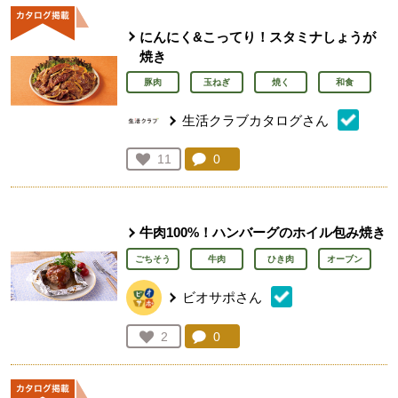
にんにく&こってり！スタミナしょうが
焼き
豚肉
玉ねぎ
焼く
和食
生活クラブカタログさん
コメント：
0
件。コメントを見る。
お気に入り登録：
11
人が登録
牛肉100%！ハンバーグのホイル包み焼き
ごちそう
牛肉
ひき肉
オーブン
ビオサポさん
コメント：
0
件。コメントを見る。
お気に入り登録：
2
人が登録