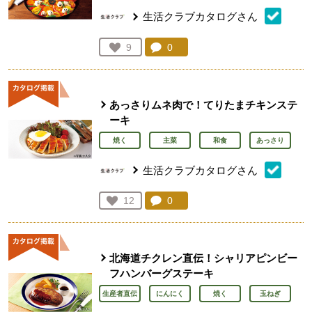
生活クラブカタログさん
コメント：
0
件。コメントを見る。
お気に入り登録：
9
人が登録
あっさりムネ肉で！てりたまチキンステ
ーキ
焼く
主菜
和食
あっさり
生活クラブカタログさん
コメント：
0
件。コメントを見る。
お気に入り登録：
12
人が登録
北海道チクレン直伝！シャリアピンビー
フハンバーグステーキ
生産者直伝
にんにく
焼く
玉ねぎ