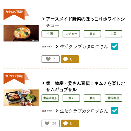
アースメイド野菜のほっこりホワイトシ
チュー
牛乳
シチュー
煮る
主菜
生活クラブカタログさん
コメント：
0
件。コメントを見る。
お気に入り登録：
7
人が登録
第一物産・姜さん直伝！キムチを楽しむ
サムギョプサル
生産者直伝
焼く
豚肉
韓国料理
生活クラブカタログさん
コメント：
0
件。コメントを見る。
お気に入り登録：
24
人が登録