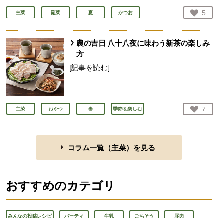
お気
5
主菜
副菜
夏
かつお
人が
農の吉日 八十八夜に味わう新茶の楽しみ
方
[記事を読む]
お気
7
主菜
おやつ
春
季節を楽しむ
人が
コラム一覧（
主菜
）を見る
おすすめのカテゴリ
みんなの投稿レシピ
パーティ
牛乳
ごちそう
豚肉