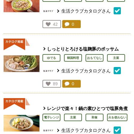
生活クラブカタログさん
コメント：
0
件。コメントを見る。
お気に入り登録：
42
人が登録
しっとりとろける塩麹豚のポッサム
ゆでる
韓国料理
おもてなし
主菜
生活クラブカタログさん
コメント：
0
件。コメントを見る。
お気に入り登録：
89
人が登録
レンジで楽々！鍋の素ひとつで塩豚角煮
電子レンジ
主菜
和食
火を使わない
生活クラブカタログさん