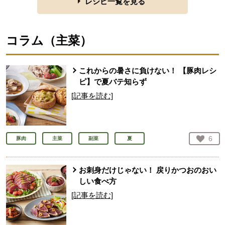
レシピ一覧を見る
コラム（
主菜
）
これからの暑さに負けない！ 【豚肉レシ
ピ】で夏バテ知らず
[記事を読む]
お気
6
豚肉
主菜
副菜
夏
人が
お刺身だけじゃない！ 戻りかつおのおい
しい食べ方
[記事を読む]