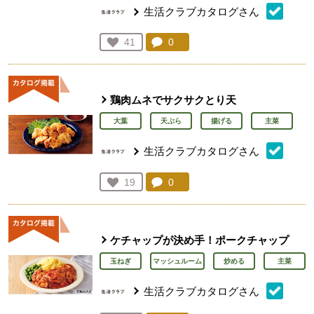
生活クラブカタログさん
コメント：
0
件。コメントを見る。
お気に入り登録：
41
人が登録
鶏肉ムネでサクサクとり天
大葉
天ぷら
揚げる
主菜
生活クラブカタログさん
コメント：
0
件。コメントを見る。
お気に入り登録：
19
人が登録
ケチャップが決め手！ポークチャップ
玉ねぎ
マッシュルーム
炒める
主菜
生活クラブカタログさん