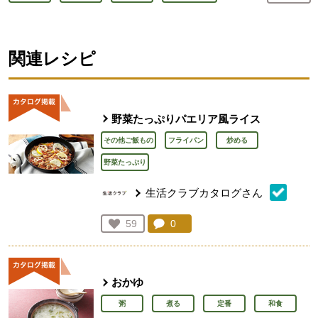
関連レシピ
野菜たっぷりパエリア風ライス
その他ご飯もの
フライパン
炒める
野菜たっぷり
生活クラブカタログさん
コメント：
0
件。コメントを見る。
お気に入り登録：
59
人が登録
おかゆ
粥
煮る
定番
和食