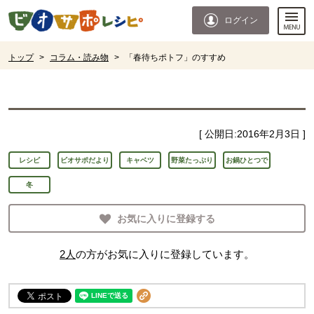
本文へジャンプする。
ページの先頭です。
ログイン
ここからサイト内共通メニューです。
サイト内共通メニューをスキップする
サイト内共通メニューここまで。
ここから現在位置です。
トップ
>
コラム・読み物
>
「春待ちポトフ」のすすめ
現在位置ここまで
[ 公開日:
2016年2月3日
]
レシピ
ビオサポだより
キャベツ
野菜たっぷり
お鍋ひとつで
冬
お気に入りに登録する
2
人
の方がお気に入りに登録しています。