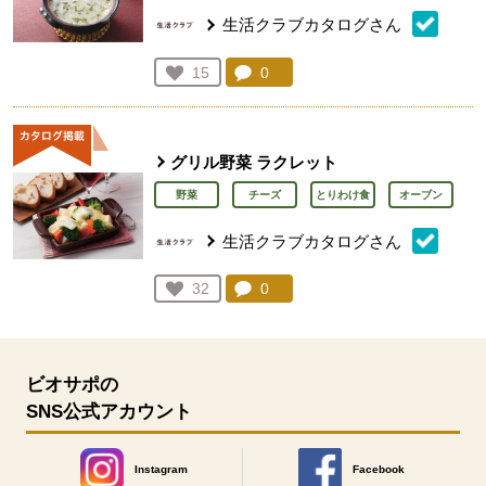
生活クラブカタログさん
コメント：
0
件。コメントを見る。
お気に入り登録：
15
人が登録
グリル野菜 ラクレット
野菜
チーズ
とりわけ食
オーブン
生活クラブカタログさん
コメント：
0
件。コメントを見る。
お気に入り登録：
32
人が登録
ビオサポの
SNS公式アカウント
Instagram
Facebook
別のウィンドウで開きます。
別のウィンドウで開きます