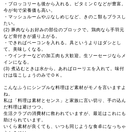
・ブロッコリーも後から入れる。ビタミンＣなどが豊富。
今が旬で栄養価も高い。
・マッシュルームやぶなしめじなど、きのこ類もプラスし
たい。
(2) 豚肉ならお好みの部位のブロックで。鶏肉なら手羽元
など骨付きが盛り上がる。
・できればベーコンを入れる。具というよりはダシとし
て。美味しくなる。
・ウインナーなどの加工肉も大歓迎。生ソーセージならメ
インになる。
(3) 煮込むときは水から。あればローリエを入れて。味付
けは塩こしょうのみでＯＫ。
こんなふうにシンプルな料理ほど素材がモノを言いますよ
ね。
私は「料理は素材とセンス」と家族に言い切り、手の込ん
だ料理は避けつつ、
生活クラブの消費材に救われていますが、最近はこれにも
助けられています。
いくら素材が良くても、いつも同じような食卓になっちゃ