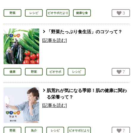
お気
3
人
野菜
レシピ
ビオサポだより
健康な食
「野菜たっぷり食生活」のコツって？
[記事を読む]
お気
7
人
健康
野菜
ビオサポ
レシピ
肌荒れが気になる季節！肌の健康に関わ
る栄養って？
[記事を読む]
お気
7
人
野菜
魚介
レシピ
ビオサポだより