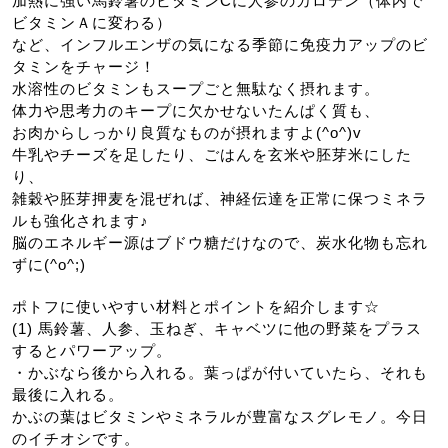
加熱に強い馬鈴薯のビタミンCに人参のカロテン（体内で
ビタミンＡに変わる）
など、インフルエンザの気になる季節に免疫力アップのビ
タミンをチャージ！
水溶性のビタミンもスープごと無駄なく摂れます。
体力や思考力のキープに欠かせないたんぱく質も、
お肉からしっかり良質なものが摂れますよ(^o^)v
牛乳やチーズを足したり、ごはんを玄米や胚芽米にした
り、
雑穀や胚芽押麦を混ぜれば、神経伝達を正常に保つミネラ
ルも強化されます♪
脳のエネルギー源はブドウ糖だけなので、炭水化物も忘れ
ずに(^o^;)
ポトフに使いやすい材料とポイントを紹介します☆
(1) 馬鈴薯、人参、玉ねぎ、キャベツに他の野菜をプラス
するとパワーアップ。
・かぶなら後から入れる。葉っぱが付いていたら、それも
最後に入れる。
かぶの葉はビタミンやミネラルが豊富なスグレモノ。今日
のイチオシです。