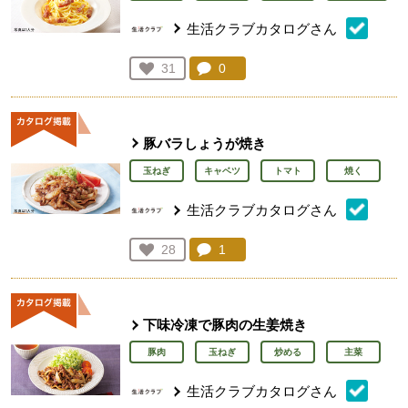
生活クラブカタログさん
コメント：
0
件。コメントを見る。
お気に入り登録：
31
人が登録
豚バラしょうが焼き
玉ねぎ
キャベツ
トマト
焼く
生活クラブカタログさん
コメント：
1
件。コメントを見る。
お気に入り登録：
28
人が登録
下味冷凍で豚肉の生姜焼き
豚肉
玉ねぎ
炒める
主菜
生活クラブカタログさん