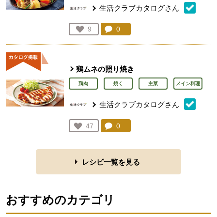
生活クラブカタログさん
コメント：
0
件。コメントを見る。
お気に入り登録：
9
人が登録
鶏ムネの照り焼き
鶏肉
焼く
主菜
メイン料理
生活クラブカタログさん
コメント：
0
件。コメントを見る。
お気に入り登録：
47
人が登録
レシピ一覧を見る
おすすめのカテゴリ