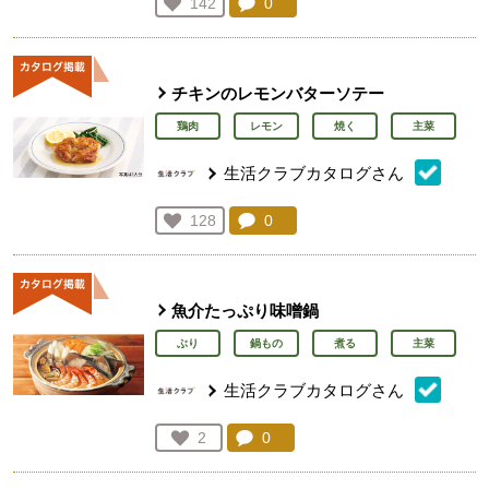
コメント：
0
件。コメントを見る。
お気に入り登録：
142
人が登録
チキンのレモンバターソテー
鶏肉
レモン
焼く
主菜
生活クラブカタログさん
コメント：
0
件。コメントを見る。
お気に入り登録：
128
人が登録
魚介たっぷり味噌鍋
ぶり
鍋もの
煮る
主菜
生活クラブカタログさん
コメント：
0
件。コメントを見る。
お気に入り登録：
2
人が登録