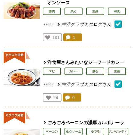
オンソース
豚肉
焼く
主菜
和食
生活クラブカタログさん
コメント：
1
件。コメントを見る。
お気に入り登録：
191
人が登録
洋食屋さんみたいなシーフードカレー
エビ
カレー
煮る
主菜
生活クラブカタログさん
コメント：
0
件。コメントを見る。
お気に入り登録：
24
人が登録
ごろごろベーコンの濃厚カルボナーラ
ベーコン
生クリーム
ゆでる
スパゲッティ