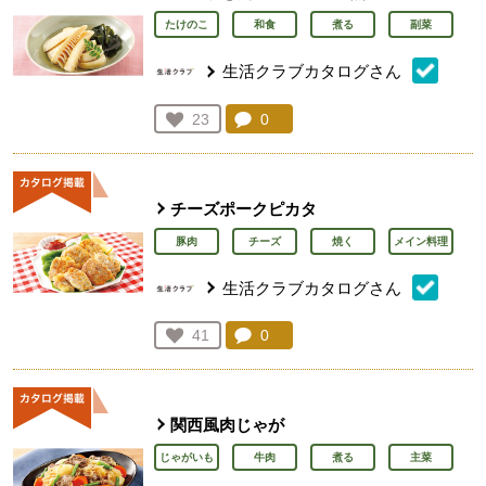
たけのこ
和食
煮る
副菜
生活クラブカタログさん
コメント：
0
件。コメントを見る。
お気に入り登録：
23
人が登録
チーズポークピカタ
豚肉
チーズ
焼く
メイン料理
生活クラブカタログさん
コメント：
0
件。コメントを見る。
お気に入り登録：
41
人が登録
関西風肉じゃが
じゃがいも
牛肉
煮る
主菜