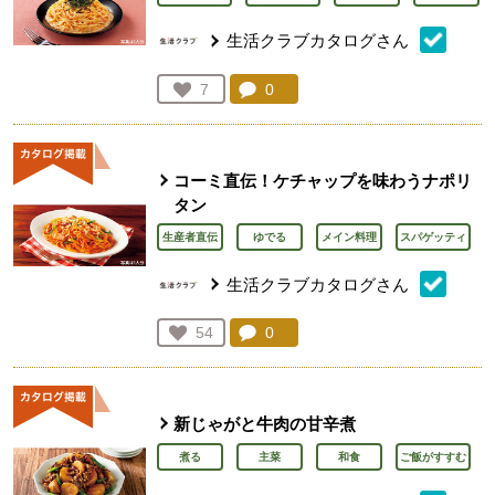
生活クラブカタログさん
コメント：
0
件。コメントを見る。
お気に入り登録：
7
人が登録
コーミ直伝！ケチャップを味わうナポリ
タン
生産者直伝
ゆでる
メイン料理
スパゲッティ
生活クラブカタログさん
コメント：
0
件。コメントを見る。
お気に入り登録：
54
人が登録
新じゃがと牛肉の甘辛煮
煮る
主菜
和食
ご飯がすすむ