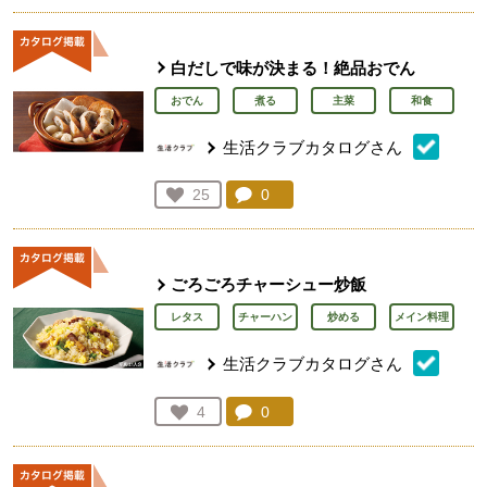
白だしで味が決まる！絶品おでん
おでん
煮る
主菜
和食
生活クラブカタログさん
コメント：
0
件。コメントを見る。
お気に入り登録：
25
人が登録
ごろごろチャーシュー炒飯
レタス
チャーハン
炒める
メイン料理
生活クラブカタログさん
コメント：
0
件。コメントを見る。
お気に入り登録：
4
人が登録