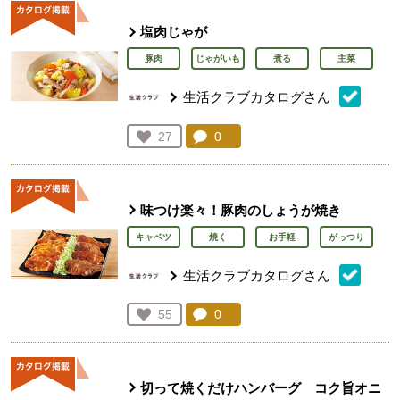
塩肉じゃが
豚肉
じゃがいも
煮る
主菜
生活クラブカタログさん
コメント：
0
件。コメントを見る。
お気に入り登録：
27
人が登録
味つけ楽々！豚肉のしょうが焼き
キャベツ
焼く
お手軽
がっつり
生活クラブカタログさん
コメント：
0
件。コメントを見る。
お気に入り登録：
55
人が登録
切って焼くだけハンバーグ コク旨オニ