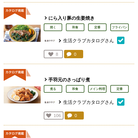
にら入り豚の生姜焼き
焼く
和食
定番
フライパン
生活クラブカタログさん
コメント：
0
件。コメントを見る。
お気に入り登録：
8
人が登録
手羽元のさっぱり煮
煮る
和食
メイン料理
定番
生活クラブカタログさん
コメント：
0
件。コメントを見る。
お気に入り登録：
106
人が登録