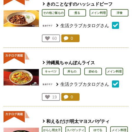
きのことなすのハッシュドビーフ
その他ご飯もの
煮る
メイン料理
洋食
生活クラブカタログさん
コメント：
0
件。コメントを見る。
お気に入り登録：
60
人が登録
沖縄風ちゃんぽんライス
キャベツ
丼もの
炒める
メイン料理
生活クラブカタログさん
コメント：
0
件。コメントを見る。
お気に入り登録：
19
人が登録
和えるだけ!明太マヨスパゲティ
からし明太子
スパゲッティ
ゆでる
メイン料理