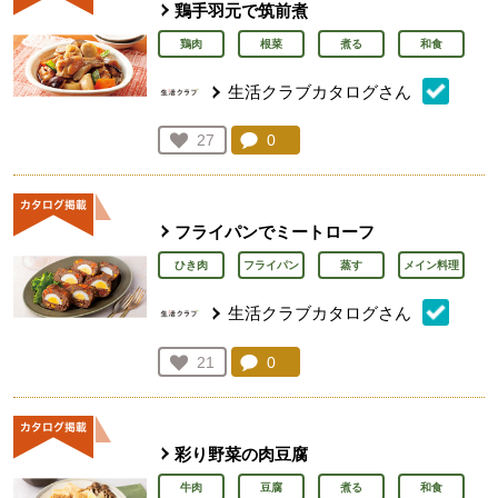
鶏手羽元で筑前煮
鶏肉
根菜
煮る
和食
生活クラブカタログさん
コメント：
0
件。コメントを見る。
お気に入り登録：
27
人が登録
フライパンでミートローフ
ひき肉
フライパン
蒸す
メイン料理
生活クラブカタログさん
コメント：
0
件。コメントを見る。
お気に入り登録：
21
人が登録
彩り野菜の肉豆腐
牛肉
豆腐
煮る
和食