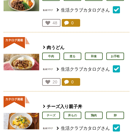
生活クラブカタログさん
コメント：
0
件。コメントを見る。
お気に入り登録：
48
人が登録
肉うどん
牛肉
煮る
和食
お手軽
生活クラブカタログさん
コメント：
0
件。コメントを見る。
お気に入り登録：
20
人が登録
チーズ入り親子丼
チーズ
丼もの
鶏肉
卵
生活クラブカタログさん