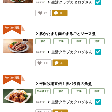
生活クラブカタログさん
コメント：
0
件。コメントを見る。
お気に入り登録：
85
人が登録
豚かたまり肉のまるごとソース煮
煮る
主菜
和食
定番
生活クラブカタログさん
コメント：
4
件。コメントを見る。
お気に入り登録：
110
人が登録
平田牧場直伝！豚バラ肉の角煮
生産者直伝
煮る
主菜
和食
生活クラブカタログさん