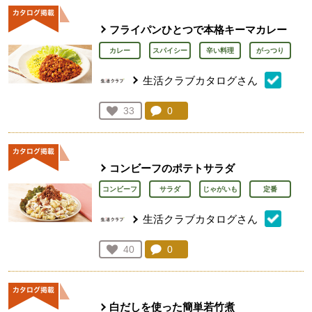
フライパンひとつで本格キーマカレー
カレー
スパイシー
辛い料理
がっつり
生活クラブカタログさん
コメント：
0
件。コメントを見る。
お気に入り登録：
33
人が登録
コンビーフのポテトサラダ
コンビーフ
サラダ
じゃがいも
定番
生活クラブカタログさん
コメント：
0
件。コメントを見る。
お気に入り登録：
40
人が登録
白だしを使った簡単若竹煮