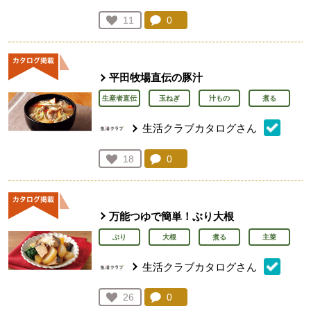
コメント：
0
件。コメントを見る。
お気に入り登録：
11
人が登録
平田牧場直伝の豚汁
生産者直伝
玉ねぎ
汁もの
煮る
生活クラブカタログさん
コメント：
0
件。コメントを見る。
お気に入り登録：
18
人が登録
万能つゆで簡単！ぶり大根
ぶり
大根
煮る
主菜
生活クラブカタログさん
コメント：
0
件。コメントを見る。
お気に入り登録：
26
人が登録