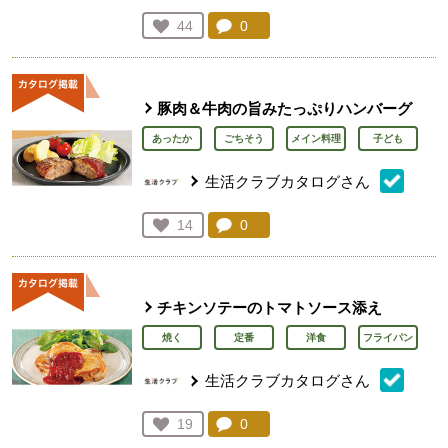
コメント：
0
件。コメントを見る。
お気に入り登録：
44
人が登録
豚肉＆牛肉の旨みたっぷりハンバーグ
あったか
ごちそう
メイン料理
子ども
生活クラブカタログさん
コメント：
0
件。コメントを見る。
お気に入り登録：
14
人が登録
チキンソテーのトマトソース添え
焼く
定番
洋食
フライパン
生活クラブカタログさん
コメント：
0
件。コメントを見る。
お気に入り登録：
19
人が登録