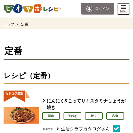
本文へジャンプする。
ページの先頭です。
ログイン
ここからサイト内共通メニューです。
サイト内共通メニューをスキップする
サイト内共通メニューここまで。
ここから現在位置です。
トップ
>
定番
現在位置ここまで
定番
レシピ（定番）
にんにく&こってり！スタミナしょうが
焼き
豚肉
玉ねぎ
焼く
和食
生活クラブカタログさん