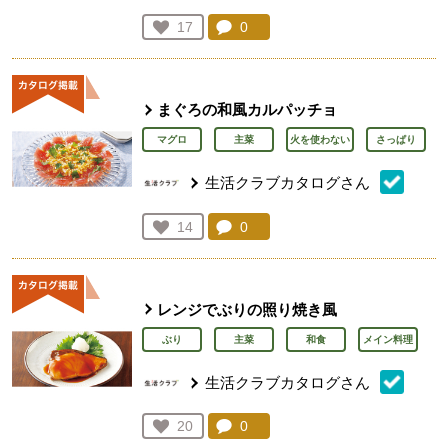
コメント：
0
件。コメントを見る。
お気に入り登録：
17
人が登録
まぐろの和風カルパッチョ
マグロ
主菜
火を使わない
さっぱり
生活クラブカタログさん
コメント：
0
件。コメントを見る。
お気に入り登録：
14
人が登録
レンジでぶりの照り焼き風
ぶり
主菜
和食
メイン料理
生活クラブカタログさん
コメント：
0
件。コメントを見る。
お気に入り登録：
20
人が登録