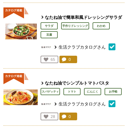
なたね油で簡単和風ドレッシングサラダ
サラダ
手作りドレッシング
わかめ
豆腐
生活クラブカタログさん
コメント：
0
件。コメントを見る。
お気に入り登録：
65
人が登録
なたね油でシンプルトマトパスタ
スパゲッティ
トマト
にんにく
お手軽
生活クラブカタログさん
コメント：
0
件。コメントを見る。
お気に入り登録：
28
人が登録