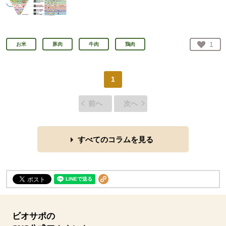
お気
1
お米
豚肉
牛肉
鶏肉
人が
1
前へ
次へ
すべてのコラムを見る
ビオサポの