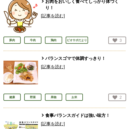
お肉をおいしく食べてしっかり体づく
り！
[記事を読む]
お気
3
豚肉
牛肉
鶏肉
ビオサポだより
人が
バランスゴマで体調すっきり！
[記事を読む]
お気
2
健康
野菜
果物
お米
人が
食事バランスガイドは強い味方！
[記事を読む]