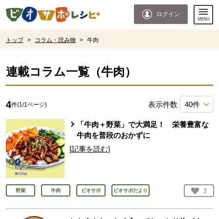
本文へジャンプする。
ページの先頭です。
ログイン
ここからサイト内共通メニューです。
サイト内共通メニューをスキップする
サイト内共通メニューここまで。
ここから現在位置です。
トップ
>
コラム・読み物
>
牛肉
現在位置ここまで
連載コラム一覧（
牛肉
）
4
表示件数
件(
1
/
1
ページ)
「牛肉＋野菜」で大満足！ 栄養豊富な
牛肉を普段のおかずに
[記事を読む]
お気
3
野菜
牛肉
ビオサポ
ビオサポだより
人が