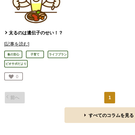
太るのは遺伝子のせい！？
[記事を読む]
食の安心
子育て
ライフプラン
ビオサポだより
お気に入り登録：
0
人が登録
前へ
1
すべてのコラムを見る