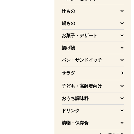
を開く
汁もの
を開く
鍋もの
を開く
お菓子・デザート
を開く
揚げ物
を開く
パン・サンドイッチ
を開く
サラダ
子ども・高齢者向け
を開く
おうち調味料
を開く
ドリンク
を開く
漬物・保存食
を開く