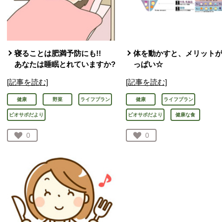
寝ることは肥満予防にも!!
体を動かすと、メリット
あなたは睡眠とれていますか?
っぱい☆
[記事を読む]
[記事を読む]
健康
野菜
ライフプラン
健康
ライフプラン
ビオサポだより
ビオサポだより
健康な食
お気に入り登録：
0
お気に入り登録：
0
人が登録
人が登録