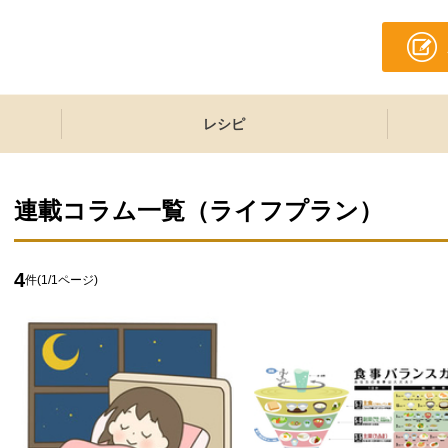
レシピ
連載コラム一覧（
ライフプラン
）
4
件(
1
/
1
ページ)