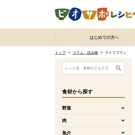
本文へジャンプする。
ページの先頭です。
ここからサイト内共通メニューです。
サイト内共通メニューをスキップする
はじめての方へ
サイト内共通メニューここまで。
ここから現在位置です。
現在位置ここまで
トップ
>
コラム・読み物
>
ライフプラン
ここから消費材検索メニューです。
消費材検索メニューここまで。
ここから本文です。
食材
から探す
野菜
を開く
肉
を開く
魚介