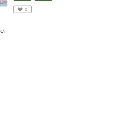
お気に入り登録：
0
人が登録
がい