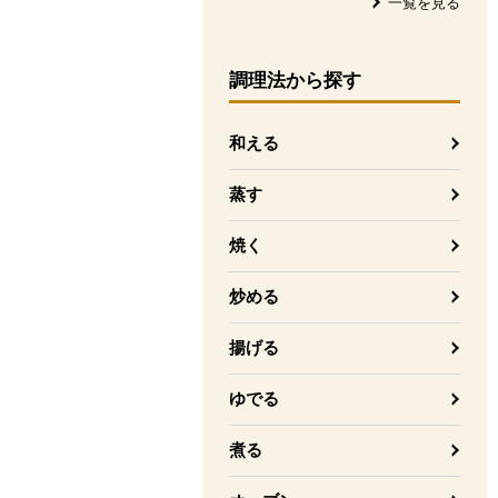
一覧を見る
調理法
から探す
和える
蒸す
焼く
炒める
揚げる
ゆでる
煮る