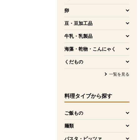
を開く
卵
を開く
豆・豆加工品
を開く
牛乳・乳製品
を開く
海藻・乾物・こんにゃく
を開く
くだもの
を開く
一覧を見る
料理タイプ
から探す
ご飯もの
を開く
麺類
を開く
パスタ・ピッツァ