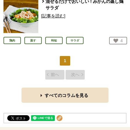
混ぜるだけでおいしい ! みかんの蒸し鶏
サラダ
[記事を読む]
お気
4
鶏肉
蒸す
時短
サラダ
人が
1
前へ
次へ
すべてのコラムを見る