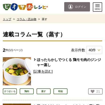
本文へジャンプする。
ページの先頭です。
ログイン
ここからサイト内共通メニューです。
サイト内共通メニューをスキップする
サイト内共通メニューここまで。
ここから現在位置です。
トップ
>
コラム・読み物
>
蒸す
現在位置ここまで
連載コラム一覧（
蒸す
）
2
表示件数
件(
1
/
1
ページ)
ほったらかしでつくる 鶏モモ肉のジンジ
ャー蒸し
[記事を読む]
お気
21
さつまいも
鶏肉
蒸す
時短
人が