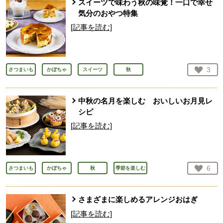
スイーツで味わう秋の味覚！一口で幸せ
気分のおやつ特集
[記事を読む]
お気
3
さつまいも
かぼちゃ
スイーツ
秋
人が
中秋の名月を楽しむ おいしいお月見レ
シピ
[記事を読む]
お気
6
さつまいも
かぼちゃ
秋
季節を楽しむ
人が
さまざまに楽しめるアレンジおはぎ
[記事を読む]