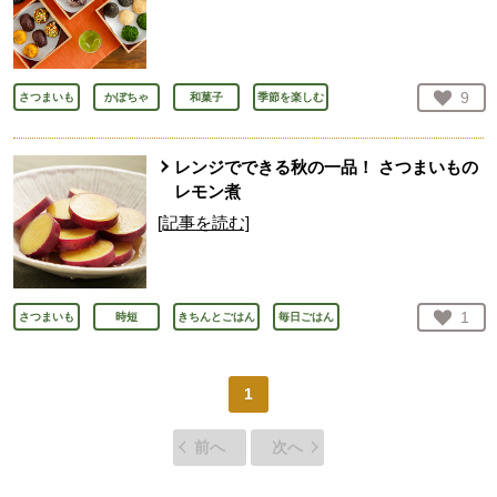
お気
9
さつまいも
かぼちゃ
和菓子
季節を楽しむ
人が
レンジでできる秋の一品！ さつまいもの
レモン煮
[記事を読む]
お気
1
さつまいも
時短
きちんとごはん
毎日ごはん
人が
1
前へ
次へ