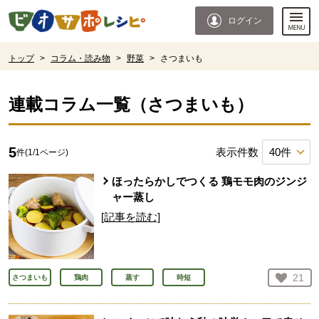
本文へジャンプする。
ページの先頭です。
ログイン
ここからサイト内共通メニューです。
サイト内共通メニューをスキップする
サイト内共通メニューここまで。
ここから現在位置です。
トップ
>
コラム・読み物
>
野菜
>
さつまいも
現在位置ここまで
連載コラム一覧（
さつまいも
）
5
表示件数
件(
1
/
1
ページ)
ほったらかしでつくる 鶏モモ肉のジンジ
ャー蒸し
[記事を読む]
お気
21
さつまいも
鶏肉
蒸す
時短
人が