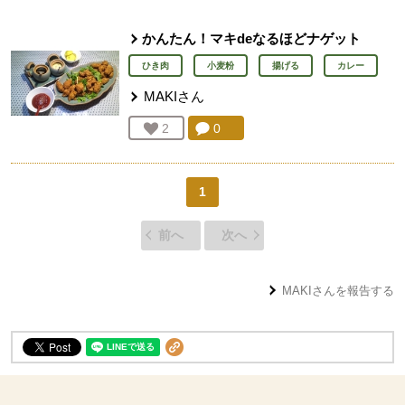
かんたん！マキdeなるほどナゲット
ひき肉
小麦粉
揚げる
カレー
MAKI
さん
コメント：
0
件。コメントを見る。
お気に入り登録：
2
人が登録
1
前へ
次へ
MAKI
さんを報告する