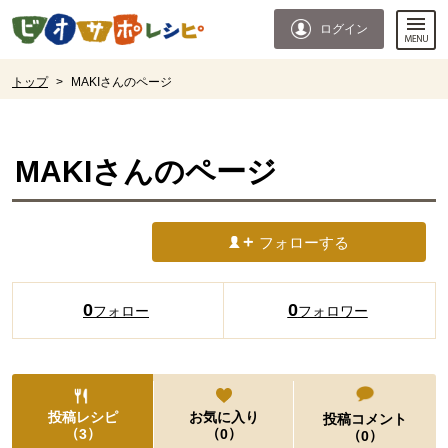
本文へジャンプする。
ページの先頭です。
ログイン
ここからサイト内共通メニューです。
サイト内共通メニューをスキップする
サイト内共通メニューここまで。
ここから現在位置です。
トップ
>
MAKIさんのページ
現在位置ここまで
MAKI
さんのページ
フォローする
0
0
フォロー
フォロワー
投稿レシピ
お気に入り
投稿コメント
（
）
（
）
3
0
（
）
0