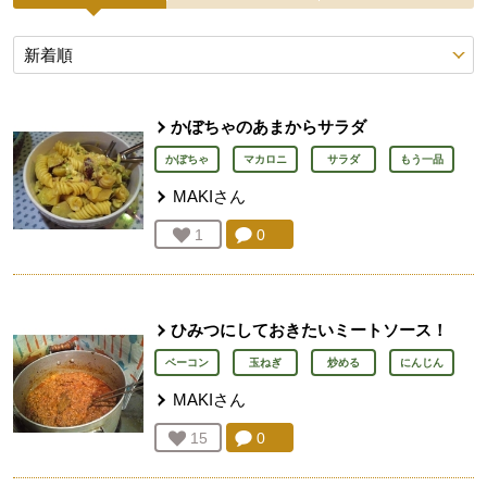
投稿レシピ
かぼちゃのあまからサラダ
かぼちゃ
マカロニ
サラダ
もう一品
MAKI
さん
コメント：
0
件。コメントを見る。
お気に入り登録：
1
人が登録
ひみつにしておきたいミートソース！
ベーコン
玉ねぎ
炒める
にんじん
MAKI
さん
コメント：
0
件。コメントを見る。
お気に入り登録：
15
人が登録