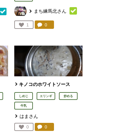
まち練馬北さん
コメント：
0
件。コメントを見る。
お気に入り登録：
1
を見る。
人が登録
キノコのホワイトソース
しめじ
エリンギ
炒める
牛乳
はまさん
を見る。
コメント：
0
件。コメントを見る。
お気に入り登録：
0
人が登録