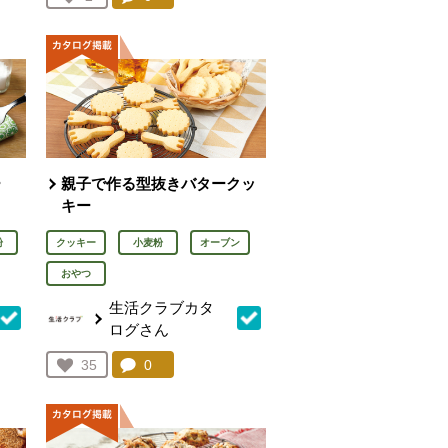
人が登録
ー
親子で作る型抜きバタークッ
キー
粉
クッキー
小麦粉
オーブン
おやつ
生活クラブカタ
ログさん
を見る。
コメント：
0
件。コメントを見る。
お気に入り登録：
35
人が登録