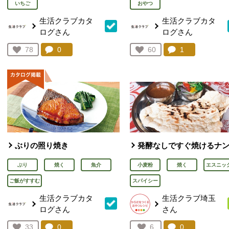
いちご
おやつ
生活クラブカタ
生活クラブカタ
ログさん
ログさん
コメント：
0
件。コメントを見る。
コメント：
1
件。コメント
お気に入り登録：
78
お気に入り登録：
60
人が登録
人が登録
ぶりの照り焼き
発酵なしですぐ焼けるナ
ぶり
焼く
魚介
小麦粉
焼く
エスニッ
ご飯がすすむ
スパイシー
生活クラブカタ
生活クラブ埼玉
ログさん
さん
コメント：
0
件。コメントを見る。
コメント：
0
件。コメント
お気に入り登録：
33
お気に入り登録：
6