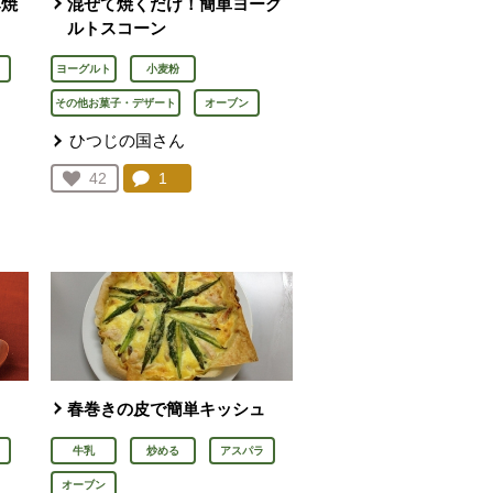
み焼
混ぜて焼くだけ！簡単ヨーグ
ルトスコーン
ヨーグルト
小麦粉
その他お菓子・デザート
オーブン
ひつじの国さん
を見る。
コメント：
1
件。コメントを見る。
お気に入り登録：
42
人が登録
春巻きの皮で簡単キッシュ
牛乳
炒める
アスパラ
オーブン