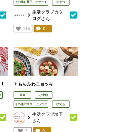
その他お菓子・デザート
おやつ
生活クラブカタ
ログさん
を見る。
コメント：
0
件。コメントを見る。
お気に入り登録：
114
人が登録
ン！
もちふわニョッキ
ク
豆腐
小麦粉
その他パスタ・ピッツァ
ゆでる
生活クラブ埼玉
さん
を見る。
コメント：
0
件。コメントを見る。
お気に入り登録：
2