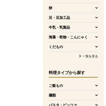
を開く
卵
を開く
豆・豆加工品
を開く
牛乳・乳製品
を開く
海藻・乾物・こんにゃく
を開く
くだもの
を開く
一覧を見る
料理タイプ
から探す
ご飯もの
を開く
麺類
を開く
パスタ・ピッツァ