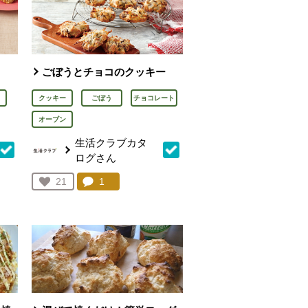
ごぼうとチョコのクッキー
クッキー
ごぼう
チョコレート
オーブン
生活クラブカタ
ログさん
を見る。
コメント：
1
件。コメントを見る。
お気に入り登録：
21
人が登録