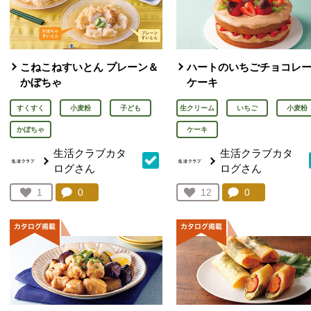
こねこねすいとん プレーン＆
ハートのいちごチョコレ
かぼちゃ
ケーキ
すくすく
小麦粉
子ども
生クリーム
いちご
小麦粉
かぼちゃ
ケーキ
生活クラブカタ
生活クラブカタ
ログさん
ログさん
コメント：
0
件。コメントを見る。
コメント：
0
件。コメント
お気に入り登録：
1
お気に入り登録：
12
人が登録
人が登録