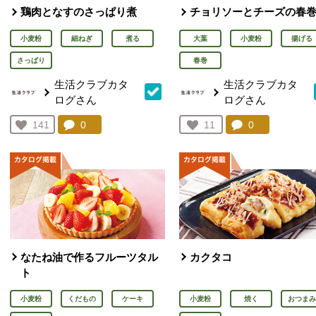
鶏肉となすのさっぱり煮
チョリソーとチーズの春
小麦粉
細ねぎ
煮る
大葉
小麦粉
揚げる
さっぱり
春巻
生活クラブカタ
生活クラブカタ
ログさん
ログさん
コメント：
0
件。コメントを見る。
コメント：
0
件。コメント
お気に入り登録：
141
お気に入り登録：
11
人が登録
人が登録
なたね油で作るフルーツタル
カクタコ
ト
小麦粉
くだもの
ケーキ
小麦粉
焼く
おつまみ