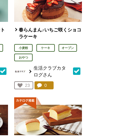
ート
春らんまん♪いちご咲くショコ
ラケーキ
小麦粉
ケーキ
オーブン
おやつ
生活クラブカタ
ログさん
を見る。
コメント：
0
件。コメントを見る。
お気に入り登録：
23
人が登録