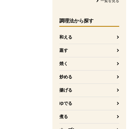
一覧を見る
調理法
から探す
和える
蒸す
焼く
炒める
揚げる
ゆでる
煮る