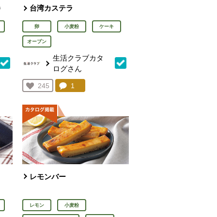
巻
台湾カステラ
卵
小麦粉
ケーキ
オーブン
生活クラブカタ
ログさん
を見る。
コメント：
1
件。コメントを見る。
お気に入り登録：
245
人が登録
レモンバー
レモン
小麦粉