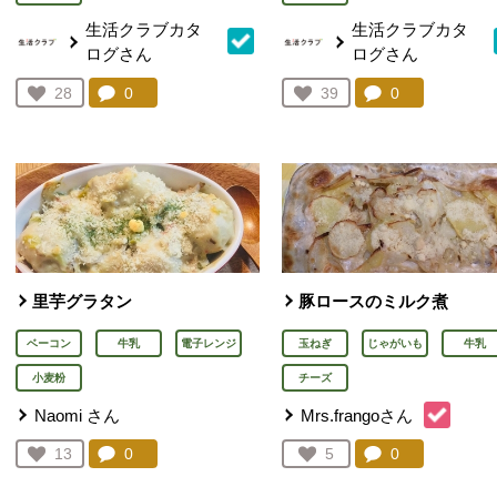
生活クラブカタ
生活クラブカタ
ログさん
ログさん
コメント：
0
件。コメントを見る。
コメント：
0
件。コメント
お気に入り登録：
28
お気に入り登録：
39
人が登録
人が登録
里芋グラタン
豚ロースのミルク煮
ベーコン
牛乳
電子レンジ
玉ねぎ
じゃがいも
牛乳
小麦粉
チーズ
Naomi さん
Mrs.frangoさん
コメント：
0
件。コメントを見る。
コメント：
0
件。コメント
お気に入り登録：
13
お気に入り登録：
5
人が登録
人が登録