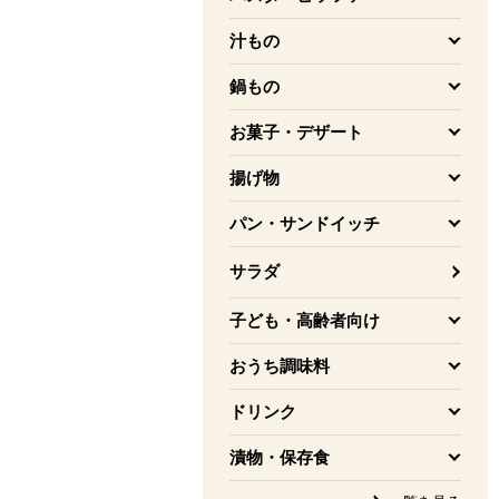
を開く
汁もの
を開く
鍋もの
を開く
お菓子・デザート
を開く
揚げ物
を開く
パン・サンドイッチ
を開く
サラダ
子ども・高齢者向け
を開く
おうち調味料
を開く
ドリンク
を開く
漬物・保存食
を開く