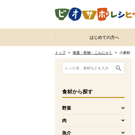
本文へジャンプする。
ページの先頭です。
ここからサイト内共通メニューです。
サイト内共通メニューをスキップする
はじめての方へ
サイト内共通メニューここまで。
ここから現在位置です。
現在位置ここまで
トップ
>
海藻・乾物・こんにゃく
>
小麦粉
ここから消費材検索メニューです。
消費材検索メニューここまで。
ここから本文です。
食材
から探す
野菜
を開く
肉
を開く
魚介