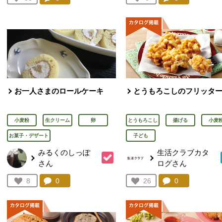
人が登録
人が登録
お一人さまのロールケーキ
とうもろこしのフリッタ
小麦粉
生クリーム
卵
とうもろこし
揚げる
小麦
お菓子・デザート
子ども
みるくのしっぽ
生活クラブカタ
さん
ログさん
コメント：
0
件。コメントを見る。
コメント：
0
件。コメント
お気に入り登録：
8
お気に入り登録：
26
人が登録
人が登録