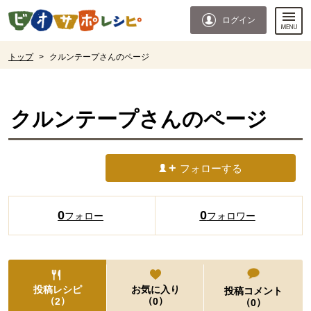
本文へジャンプする。
ページの先頭です。
ログイン
ここからサイト内共通メニューです。
サイト内共通メニューをスキップする
サイト内共通メニューここまで。
ここから現在位置です。
トップ
>
クルンテープさんのページ
現在位置ここまで
クルンテープ
さんのページ
フォローする
0
0
フォロー
フォロワー
投稿レシピ
お気に入り
投稿コメント
（
）
（
）
2
0
（
）
0