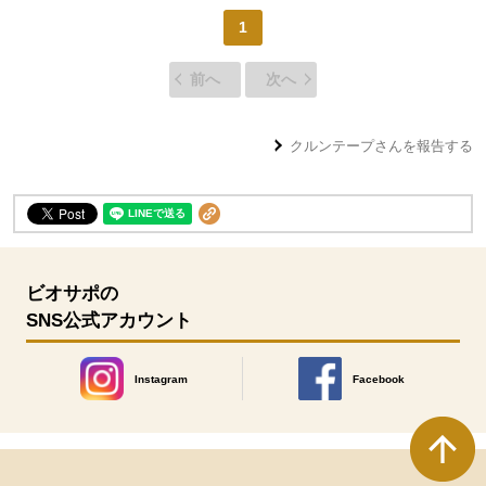
1
前へ
次へ
クルンテープ
さんを報告する
ビオサポの
SNS公式アカウント
Instagram
Facebook
別のウィンドウで開きます。
別のウィンドウで開きます
本文ここまで。
ここから共通フッターメニューです。