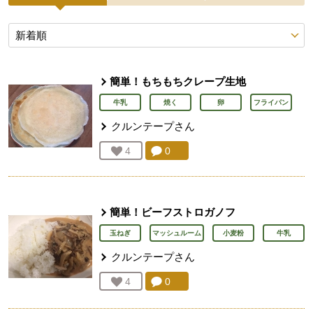
投稿レシピ
簡単！もちもちクレープ生地
牛乳
焼く
卵
フライパン
クルンテープ
さん
コメント：
0
件。コメントを見る。
お気に入り登録：
4
人が登録
簡単！ビーフストロガノフ
玉ねぎ
マッシュルーム
小麦粉
牛乳
クルンテープ
さん
コメント：
0
件。コメントを見る。
お気に入り登録：
4
人が登録