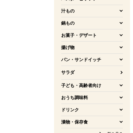
を開く
汁もの
を開く
鍋もの
を開く
お菓子・デザート
を開く
揚げ物
を開く
パン・サンドイッチ
を開く
サラダ
子ども・高齢者向け
を開く
おうち調味料
を開く
ドリンク
を開く
漬物・保存食
を開く