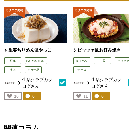
生姜ちりめん温やっこ
ピッツァ風お好み焼き
豆腐
ちりめんじゃこ
キャベツ
白菜
ピッツァ
煮る
もう一品
チーズ
生活クラブカタ
生活クラブカタ
ログさん
ログさん
コメント：
0
件。コメントを見る。
コメント：
0
件。コメント
お気に入り登録：
10
お気に入り登録：
11
人が登録
人が登録
関連コラム