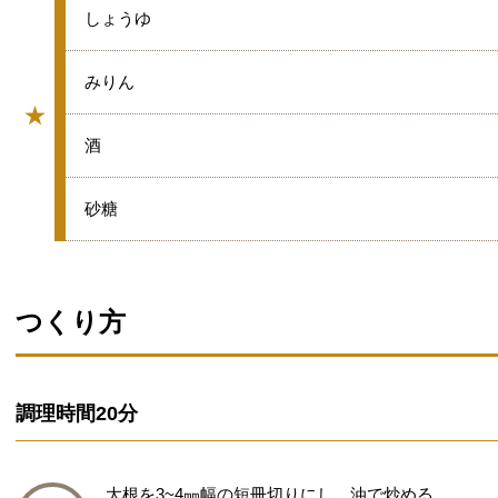
★
しょうゆ
★
みりん
★
グループ
★
酒
★
砂糖
つくり方
調理時間
20分
大根を3~4㎜幅の短冊切りにし、油で炒める。