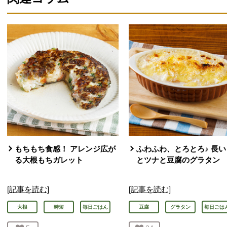
もちもち食感！ アレンジ広が
ふわふわ、とろとろ♪ 長い
る大根もちガレット
とツナと豆腐のグラタン
[記事を読む]
[記事を読む]
大根
時短
毎日ごはん
豆腐
グラタン
毎日ごは