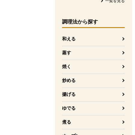
一覧を見る
調理法
から探す
和える
蒸す
焼く
炒める
揚げる
ゆでる
煮る