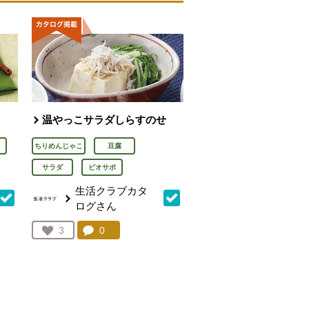
温やっこサラダしらすのせ
ちりめんじゃこ
豆腐
サラダ
ビオサポ
生活クラブカタ
ログさん
を見る。
コメント：
0
件。コメントを見る。
お気に入り登録：
3
人が登録