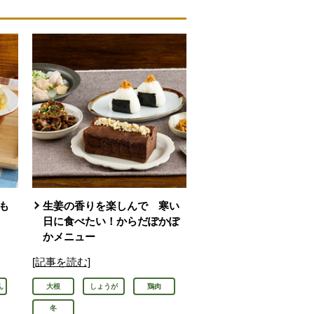
も
生姜の香りを楽しんで 寒い
日に食べたい！からだぽかぽ
かメニュー
[記事を読む]
ん
大根
しょうが
鶏肉
冬