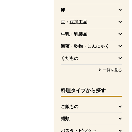
を開く
卵
を開く
豆・豆加工品
を開く
牛乳・乳製品
を開く
海藻・乾物・こんにゃく
を開く
くだもの
を開く
一覧を見る
料理タイプ
から探す
ご飯もの
を開く
麺類
を開く
パスタ・ピッツァ