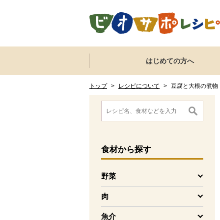
本文へジャンプする。
ページの先頭です。
ここからサイト内共通メニューです。
サイト内共通メニューをスキップする
はじめての方へ
サイト内共通メニューここまで。
ここから現在位置です。
現在位置ここまで
トップ
>
レシピについて
>
豆腐と大根の煮物
ここから消費材検索メニューです。
消費材検索メニューここまで。
ここから本文です。
食材
から探す
野菜
を開く
肉
を開く
魚介