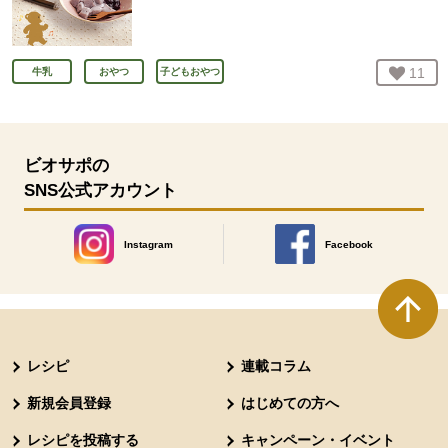
お気
11
人
牛乳
おやつ
子どもおやつ
ビオサポの
SNS公式アカウント
Instagram
Facebook
別のウィンドウで開きます。
別のウィンドウで開きます
本文ここまで。
ここから共通フッターメニューです。
レシピ
連載コラム
新規会員登録
はじめての方へ
レシピを投稿する
キャンペーン・イベント