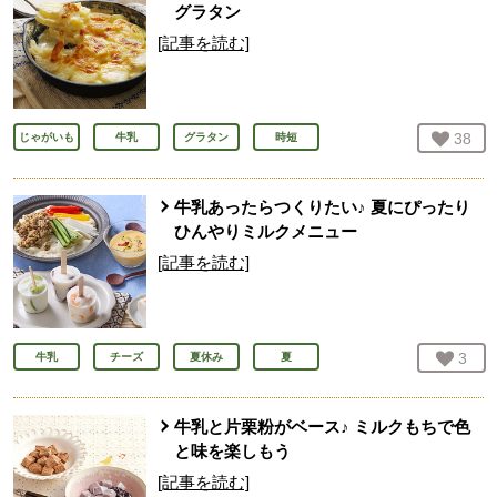
グラタン
[記事を読む]
お気
38
人
じゃがいも
牛乳
グラタン
時短
牛乳あったらつくりたい♪ 夏にぴったり
ひんやりミルクメニュー
[記事を読む]
お気
3
人
牛乳
チーズ
夏休み
夏
牛乳と片栗粉がベース♪ ミルクもちで色
と味を楽しもう
[記事を読む]