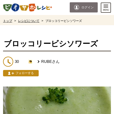
本文へジャンプする。
ページの先頭です。
ログイン
ここからサイト内共通メニューです。
サイト内共通メニューをスキップする
サイト内共通メニューここまで。
ここから現在位置です。
トップ
>
レシピについて
>
ブロッコリービシソワーズ
現在位置ここまで
ブロッコリービシソワーズ
30
RUBE
さん
フォローする