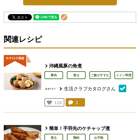
関連レシピ
沖縄風豚の角煮
豚肉
煮る
ご飯がすすむ
メイン料理
生活クラブカタログさん
コメント：
1
件。コメントを見る。
お気に入り登録：
116
人が登録
簡単！手羽先のケチャップ煮
煮る
鶏肉
お手軽