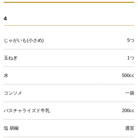
4
じゃがいも(小さめ)
5つ
玉ねぎ
1つ
水
500cc
コンソメ
一袋
パスチャライズド牛乳
200cc
塩 胡椒
適宜