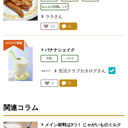
みんなの投稿レシピ
ララさん
コメント：
0
件。コメントを見る。
お気に入り登録：
99
人が登録
バナナシェイク
牛乳
バナナ
生活クラブカタログさん
コメント：
0
件。コメントを見る。
お気に入り登録：
6
人が登録
関連コラム
メイン材料は3つ！ じゃがいものミルク