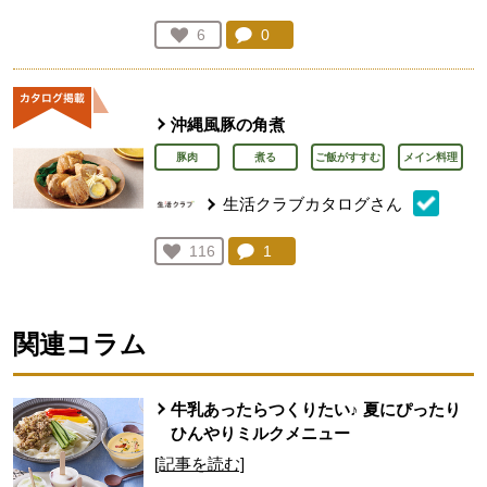
コメント：
0
件。コメントを見る。
お気に入り登録：
6
人が登録
沖縄風豚の角煮
豚肉
煮る
ご飯がすすむ
メイン料理
生活クラブカタログさん
コメント：
1
件。コメントを見る。
お気に入り登録：
116
人が登録
関連コラム
牛乳あったらつくりたい♪ 夏にぴったり
ひんやりミルクメニュー
[記事を読む]