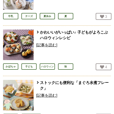
お気
3
人
牛乳
チーズ
夏休み
夏
かわいいがいっぱい♪ 子どもがよろこぶ
ハロウィンレシピ
[記事を読む]
お気
4
人
かぼちゃ
子ども
ハロウィン
秋
ストックにも便利な「まぐろ水煮フレー
ク」
[記事を読む]