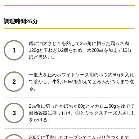
調理時間
25分
鍋に油大さじ１を熱して2㎝角に切った鶏ムネ肉
1
120gと玉ねぎ1/2個を炒め、水200㎖を加えて10分
ほど煮込む。
一度火を止めホワイトソース用のルウ約50gを入れ
2
て溶かし、牛乳150㎖を加えてとろみがつくまで煮
る。
2㎝角に切ったかぼちゃ80gとマカロニ60gをゆでて
3
耐熱容器に盛り付け、①とミックスチーズ大さじ1
をかける。
200℃に予熱したオーブンでこんがり色づくまで