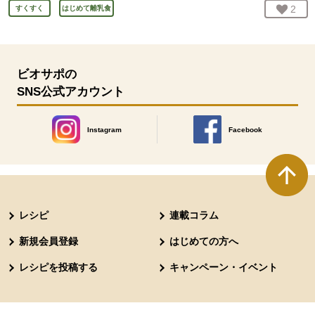
お気
2
人
すくすく
はじめて離乳食
ビオサポの
SNS公式アカウント
Instagram
Facebook
別のウィンドウで開きます。
別のウィンドウで開きます
本文ここまで。
ここから共通フッターメニューです。
レシピ
連載コラム
新規会員登録
はじめての方へ
レシピを投稿する
キャンペーン・イベント