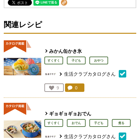
関連レシピ
みかん缶かき氷
すくすく
子ども
おやつ
生活クラブカタログさん
コメント：
0
件。コメントを見る。
お気に入り登録：
9
人が登録
ギョギョギョおでん
すくすく
おでん
子ども
煮る
生活クラブカタログさん