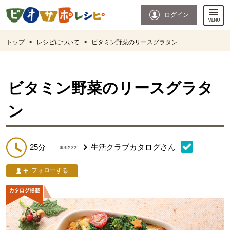
本文へジャンプする。
ページの先頭です。
ログイン
ここからサイト内共通メニューです。
サイト内共通メニューをスキップする
サイト内共通メニューここまで。
ここから現在位置です。
トップ
>
レシピについて
>
ビタミン野菜のリースグラタン
現在位置ここまで
ビタミン野菜のリースグラタ
ン
25分
生活クラブカタログ
さん
フォローする