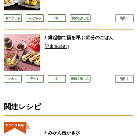
お気
6
人
さつまいも
かぼちゃ
秋
季節を楽しむ
縁起物で福を呼ぶ 節分のごはん
[記事を読む]
お気
1
人
いわし
子ども
冬
季節を楽しむ
関連レシピ
みかん缶かき氷