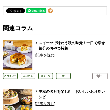
関連コラム
スイーツで味わう秋の味覚！一口で幸せ
気分のおやつ特集
[記事を読む]
お気
3
人
さつまいも
かぼちゃ
スイーツ
秋
中秋の名月を楽しむ おいしいお月見レ
シピ
[記事を読む]