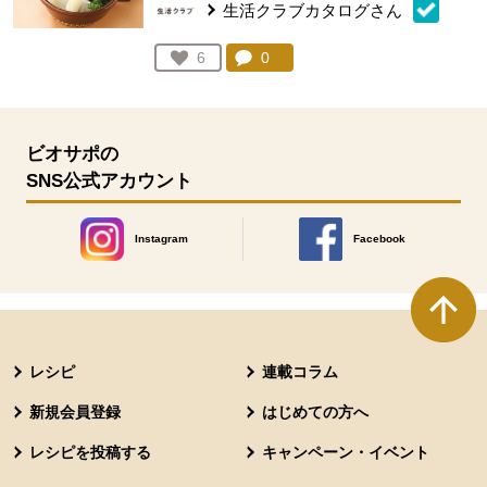
生活クラブカタログさん
コメント：
0
件。コメントを見る。
お気に入り登録：
6
人が登録
ビオサポの
SNS公式アカウント
Instagram
Facebook
別のウィンドウで開きます。
別のウィンドウで開きます
本文ここまで。
ここから共通フッターメニューです。
レシピ
連載コラム
新規会員登録
はじめての方へ
レシピを投稿する
キャンペーン・イベント