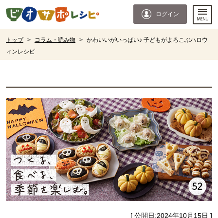
本文へジャンプする。
ページの先頭です。
ログイン
ここからサイト内共通メニューです。
サイト内共通メニューをスキップする
サイト内共通メニューここまで。
ここから現在位置です。
トップ
>
コラム・読み物
>
かわいいがいっぱい♪ 子どもがよろこぶハロウ
ィンレシピ
現在位置ここまで
[ 公開日:
2024年10月15日
]