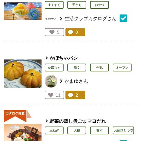
すくすく
子ども
おやつ
生活クラブカタログさん
コメント：
0
件。コメントを見る。
お気に入り登録：
9
人が登録
かぼちゃパン
かぼちゃ
焼く
牛乳
オーブン
かまゆさん
コメント：
2
件。コメントを見る。
お気に入り登録：
11
人が登録
野菜の蒸し煮ごまマヨだれ
玉ねぎ
大根
蒸す
お鍋ひとつで