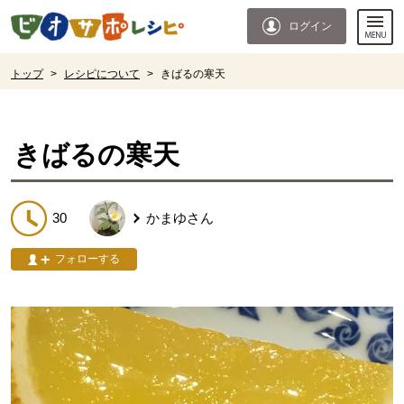
本文へジャンプする。
ページの先頭です。
ログイン
ここからサイト内共通メニューです。
サイト内共通メニューをスキップする
サイト内共通メニューここまで。
ここから現在位置です。
トップ
>
レシピについて
>
きばるの寒天
現在位置ここまで
きばるの寒天
30
かまゆ
さん
フォローする