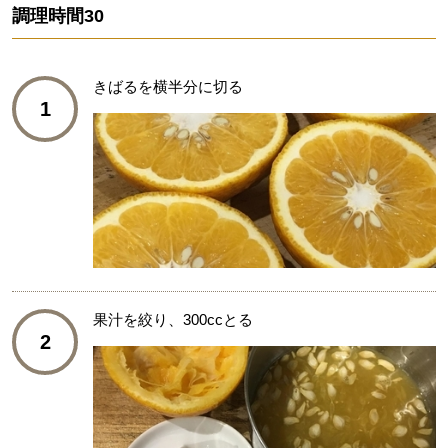
調理時間
30
きばるを横半分に切る
1
果汁を絞り、300ccとる
2