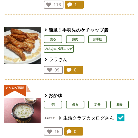
コメント：
1
件。コメントを見る。
お気に入り登録：
116
人が登録
簡単！手羽先のケチャップ煮
煮る
鶏肉
お手軽
みんなの投稿レシピ
ララさん
コメント：
0
件。コメントを見る。
お気に入り登録：
99
人が登録
おかゆ
粥
煮る
定番
和食
生活クラブカタログさん
コメント：
0
件。コメントを見る。
お気に入り登録：
15
人が登録