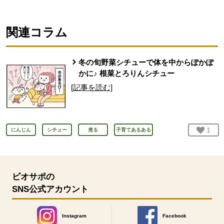
関連コラム
冬の旬野菜シチューで体を中からぽかぽ
かに♪ 根菜とろりんシチュー
[記事を読む]
お気
1
人
にんじん
シチュー
煮る
子育てあるある
ビオサポの
SNS公式アカウント
Instagram
Facebook
別のウィンドウで開きます。
別のウィンドウで開きます