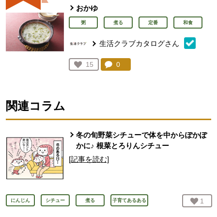
おかゆ
粥
煮る
定番
和食
生活クラブカタログさん
コメント：
0
件。コメントを見る。
お気に入り登録：
15
人が登録
関連コラム
冬の旬野菜シチューで体を中からぽかぽ
かに♪ 根菜とろりんシチュー
[記事を読む]
お気
1
人
にんじん
シチュー
煮る
子育てあるある