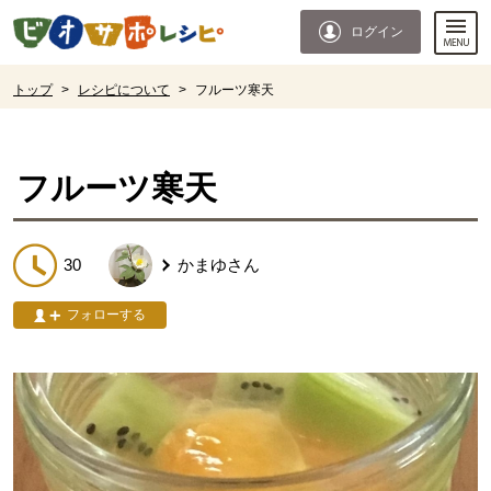
本文へジャンプする。
ページの先頭です。
ログイン
ここからサイト内共通メニューです。
サイト内共通メニューをスキップする
サイト内共通メニューここまで。
ここから現在位置です。
トップ
>
レシピについて
>
フルーツ寒天
現在位置ここまで
フルーツ寒天
30
かまゆ
さん
フォローする