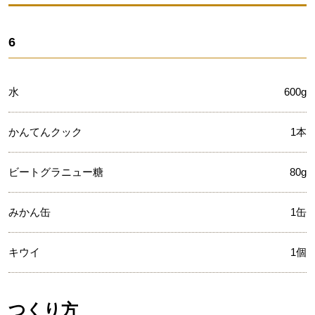
6
水
600g
かんてんクック
1本
ビートグラニュー糖
80g
みかん缶
1缶
キウイ
1個
つくり方