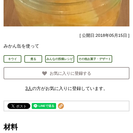
[ 公開日:
2018年05月15日
]
みかん缶を使って
キウイ
煮る
みんなの投稿レシピ
その他お菓子・デザート
お気に入りに登録する
3
人
の方がお気に入りに登録しています。
材料