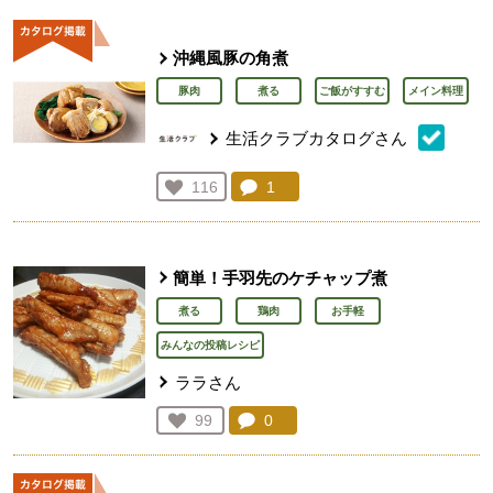
沖縄風豚の角煮
豚肉
煮る
ご飯がすすむ
メイン料理
生活クラブカタログさん
コメント：
1
件。コメントを見る。
お気に入り登録：
116
人が登録
簡単！手羽先のケチャップ煮
煮る
鶏肉
お手軽
みんなの投稿レシピ
ララさん
コメント：
0
件。コメントを見る。
お気に入り登録：
99
人が登録