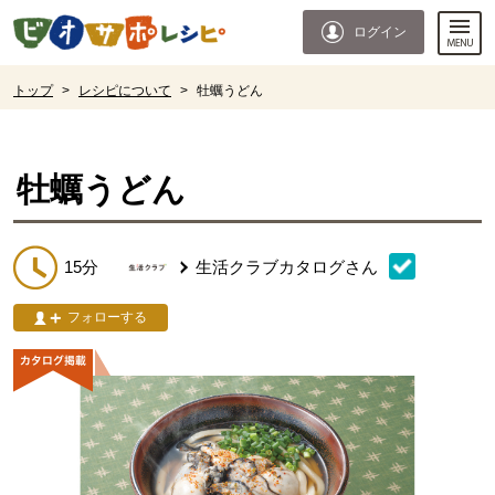
本文へジャンプする。
ページの先頭です。
ログイン
ここからサイト内共通メニューです。
サイト内共通メニューをスキップする
サイト内共通メニューここまで。
ここから現在位置です。
トップ
>
レシピについて
>
牡蠣うどん
現在位置ここまで
牡蠣うどん
15分
生活クラブカタログ
さん
フォローする