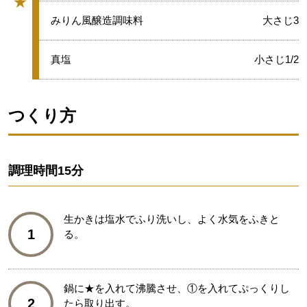
★
グループ
★
みりん風醸造調味料
大さじ3
★
真塩
小さじ1/2
つくり方
調理時間
15分
生かきは塩水でふり洗いし、よく水気をふきと
1
る。
鍋に★を入れて沸騰させ、①を入れてぷっくりし
2
たら取り出す。