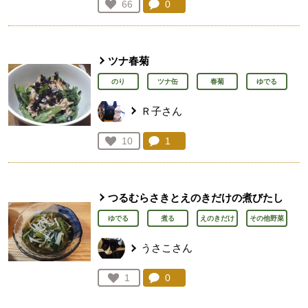
コメント：
0
件。コメントを見る。
お気に入り登録：
66
人が登録
ツナ春菊
のり
ツナ缶
春菊
ゆでる
Ｒ子さん
コメント：
1
件。コメントを見る。
お気に入り登録：
10
人が登録
つるむらさきとえのきだけの煮びたし
ゆでる
煮る
えのきだけ
その他野菜
うさこさん
コメント：
0
件。コメントを見る。
お気に入り登録：
1
人が登録