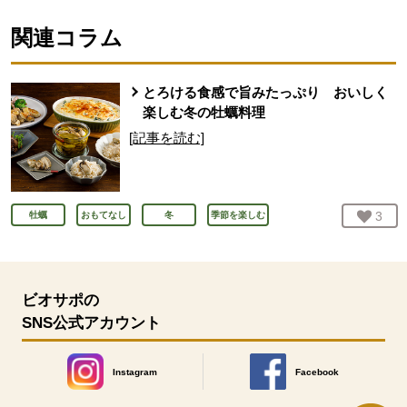
関連コラム
とろける食感で旨みたっぷり おいしく
楽しむ冬の牡蠣料理
[記事を読む]
お気
3
人
牡蠣
おもてなし
冬
季節を楽しむ
ビオサポの
SNS公式アカウント
Instagram
Facebook
別のウィンドウで開きます。
別のウィンドウで開きます