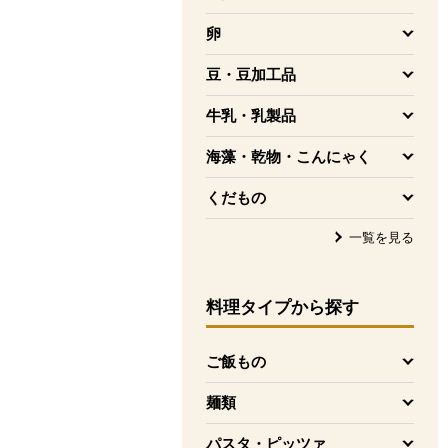
を開く
卵
を開く
豆・豆加工品
を開く
牛乳・乳製品
を開く
海藻・乾物・こんにゃく
を開く
くだもの
を開く
一覧を見る
料理タイプ
から探す
ご飯もの
を開く
麺類
を開く
パスタ・ピッツァ