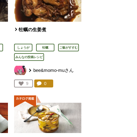
し
牡蠣の生姜煮
しょうが
牡蠣
ご飯がすすむ
みんなの投稿レシピ
ん
bee&momo-muさん
を見る。
コメント：
0
件。コメントを見る。
お気に入り登録：
9
人が登録