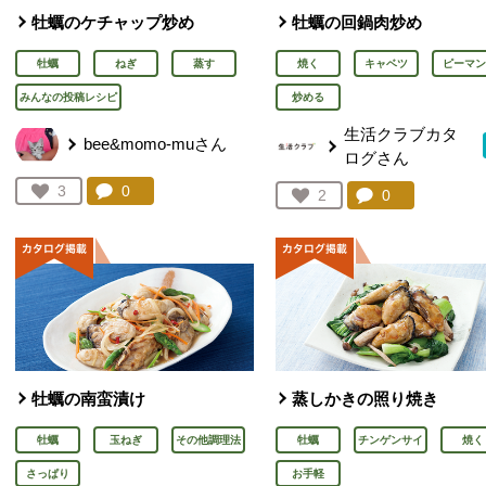
牡蠣のケチャップ炒め
牡蠣の回鍋肉炒め
牡蠣
ねぎ
蒸す
焼く
キャベツ
ピーマン
みんなの投稿レシピ
炒める
生活クラブカタ
bee&momo-muさん
ログさん
コメント：
0
件。コメントを見る。
お気に入り登録：
3
コメント：
0
件。コメント
お気に入り登録：
2
人が登録
人が登録
牡蠣の南蛮漬け
蒸しかきの照り焼き
牡蠣
玉ねぎ
その他調理法
牡蠣
チンゲンサイ
焼く
さっぱり
お手軽