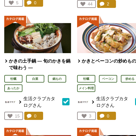
コメント：
0
件。コメントを見る。
お気に入り登録：
5
コメント：
2
件。コメント
お気に入り登録：
44
人が登録
人が登録
かきの土手鍋 ― 旬のかきを鍋
かきとベーコンの炒めも
で味わう ―
牡蠣
白菜
鍋もの
牡蠣
ベーコン
炒める
あったか
メイン料理
生活クラブカタ
生活クラブカタ
ログさん
ログさん
コメント：
0
件。コメントを見る。
コメント：
0
件。コメント
お気に入り登録：
15
お気に入り登録：
3
人が登録
人が登録