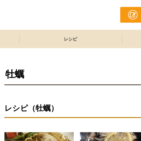
レシピ
牡蠣
レシピ（牡蠣）