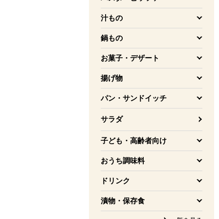
を開く
汁もの
を開く
鍋もの
を開く
お菓子・デザート
を開く
揚げ物
を開く
パン・サンドイッチ
を開く
サラダ
子ども・高齢者向け
を開く
おうち調味料
を開く
ドリンク
を開く
漬物・保存食
を開く