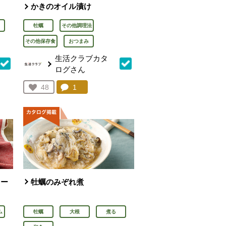
かきのオイル漬け
牡蠣
その他調理法
その他保存食
おつまみ
生活クラブカタ
ログさん
を見る。
コメント：
1
件。コメントを見る。
お気に入り登録：
48
人が登録
ソー
牡蠣のみぞれ煮
ム
牡蠣
大根
煮る