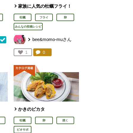
家族に人気の牡蠣フライ！
牡蠣
フライ
卵
みんなの投稿レシピ
bee&momo-muさん
コメント：
0
件。コメントを見る。
お気に入り登録：
1
を見る。
人が登録
かきのピカタ
牡蠣
卵
焼く
ビオサポ