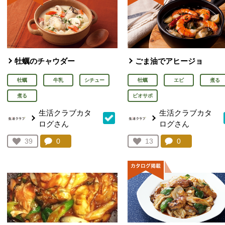
牡蠣のチャウダー
ごま油でアヒージョ
牡蠣
牛乳
シチュー
牡蠣
エビ
煮る
煮る
ビオサポ
生活クラブカタ
生活クラブカタ
ログさん
ログさん
コメント：
0
件。コメントを見る。
コメント：
0
件。コメント
お気に入り登録：
39
お気に入り登録：
13
人が登録
人が登録