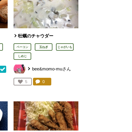
牡蠣のチャウダー
ベーコン
玉ねぎ
じゃがいも
しめじ
bee&momo-muさん
コメント：
0
件。コメントを見る。
お気に入り登録：
5
を見る。
人が登録