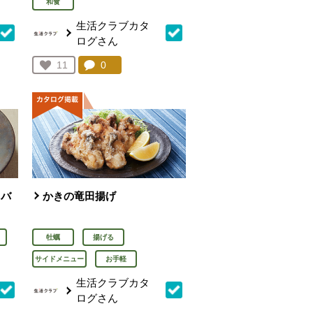
和食
生活クラブカタ
ログさん
を見る。
コメント：
0
件。コメントを見る。
お気に入り登録：
11
人が登録
クバ
かきの竜田揚げ
牡蠣
揚げる
サイドメニュー
お手軽
生活クラブカタ
ログさん