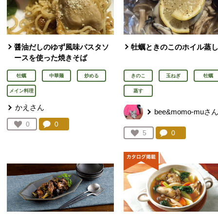
醤油だしのゆず風味パスタソ
牡蠣ときのこのホイル蒸
ースを使った焼きそば
牡蠣
中華麺
炒める
きのこ
玉ねぎ
牡蠣
メイン料理
蒸す
かえさん
bee&momo-muさ
コメント：
0
件。コメントを見る。
お気に入り登録：
0
人が登録
コメント：
0
件。コメント
お気に入り登録：
5
人が登録