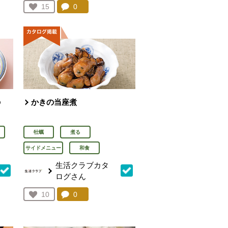
を見る。
コメント：
0
件。コメントを見る。
お気に入り登録：
15
人が登録
の
かきの当座煮
牡蠣
煮る
サイドメニュー
和食
生活クラブカタ
ログさん
を見る。
コメント：
0
件。コメントを見る。
お気に入り登録：
10
人が登録