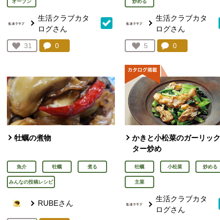
オーブン
炒める
生活クラブカタ
生活クラブカタ
ログさん
ログさん
コメント：
0
件。コメントを見る。
コメント：
0
件。コメント
お気に入り登録：
31
お気に入り登録：
5
人が登録
人が登録
牡蠣の煮物
かきと小松菜のガーリッ
ター炒め
魚介
牡蠣
煮る
牡蠣
小松菜
炒める
みんなの投稿レシピ
主菜
生活クラブカタ
RUBEさん
ログさん