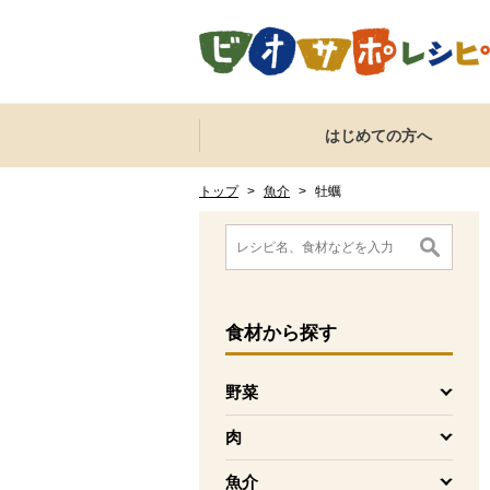
本文へジャンプする。
ページの先頭です。
ここからサイト内共通メニューです。
サイト内共通メニューをスキップする
はじめての方へ
サイト内共通メニューここまで。
ここから現在位置です。
現在位置ここまで
トップ
>
魚介
>
牡蠣
ここから消費材検索メニューです。
消費材検索メニューここまで。
ここから本文です。
食材
から探す
野菜
を開く
肉
を開く
魚介