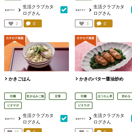
生活クラブカタ
生活クラブカタ
ログさん
ログさん
コメント：
0
件。コメントを見る。
コメント：
0
件。コメント
お気に入り登録：
2
お気に入り登録：
3
人が登録
人が登録
かきごはん
かきのバター醤油炒め
牡蠣
炊き込みご飯
定番
牡蠣
ほうれん草
炒める
ビオサポ
ビオサポ
生活クラブカタ
生活クラブカタ
ログさん
ログさん
コメント：
0
件。コメントを見る。
コメント：
0
件。コメント
お気に入り登録：
15
お気に入り登録：
8