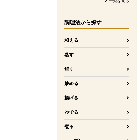
一覧を見る
調理法
から探す
和える
蒸す
焼く
炒める
揚げる
ゆでる
煮る