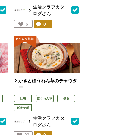
生活クラブカタ
ログさん
を見る。
コメント：
0
件。コメントを見る。
お気に入り登録：
6
人が登録
かきとほうれん草のチャウダ
ー
牡蠣
ほうれん草
煮る
ビオサポ
生活クラブカタ
ログさん
を見る。
コメント：
0
件。コメントを見る。
お気に入り登録：
22