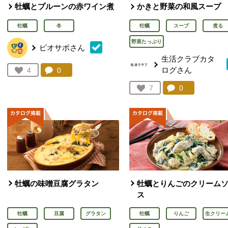
牡蠣とプルーンの赤ワイン煮
かきと野菜の和風スープ
牡蠣
冬
牡蠣
スープ
煮る
野菜たっぷり
ビオサポさん
生活クラブカタ
ログさん
コメント：
0
件。コメントを見る。
お気に入り登録：
4
人が登録
コメント：
0
件。コメント
お気に入り登録：
7
人が登録
牡蠣の味噌豆腐グラタン
牡蠣とりんごのクリーム
ス
牡蠣
豆腐
グラタン
牡蠣
りんご
生クリー