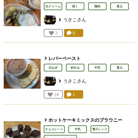
生クリーム
焼く
鶏肉
煮る
うさこ
さん
コメント：
0
件。コメントを見る。
お気に入り登録：
2
人が登録
レバーペースト
玉ねぎ
炒める
牛乳
煮る
うさこ
さん
コメント：
1
件。コメントを見る。
お気に入り登録：
18
人が登録
ホットケーキミックスのブラウニー
チョコレート
牛乳
電子レンジ