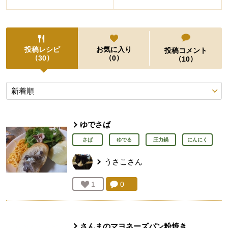
投稿レシピ
お気に入り
投稿コメント
（
）
（
）
30
0
（
）
10
投稿レシピ
ゆでさば
さば
ゆでる
圧力鍋
にんにく
うさこ
さん
コメント：
0
件。コメントを見る。
お気に入り登録：
1
人が登録
さんまのマヨネーズパン粉焼き