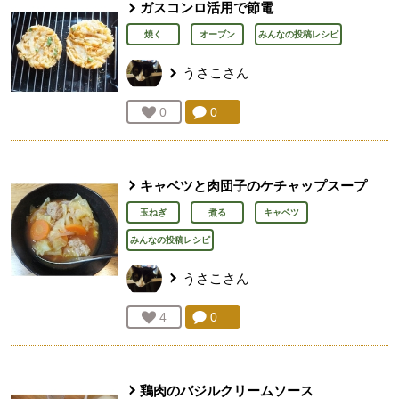
ガスコンロ活用で節電
焼く
オーブン
みんなの投稿レシピ
うさこ
さん
コメント：
0
件。コメントを見る。
お気に入り登録：
0
人が登録
キャベツと肉団子のケチャップスープ
玉ねぎ
煮る
キャベツ
みんなの投稿レシピ
うさこ
さん
コメント：
0
件。コメントを見る。
お気に入り登録：
4
人が登録
鶏肉のバジルクリームソース