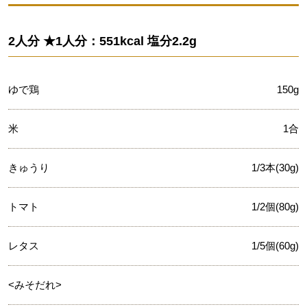
2人分 ★1人分：551kcal 塩分2.2g
ゆで鶏
150g
米
1合
きゅうり
1/3本(30g)
トマト
1/2個(80g)
レタス
1/5個(60g)
<みそだれ>