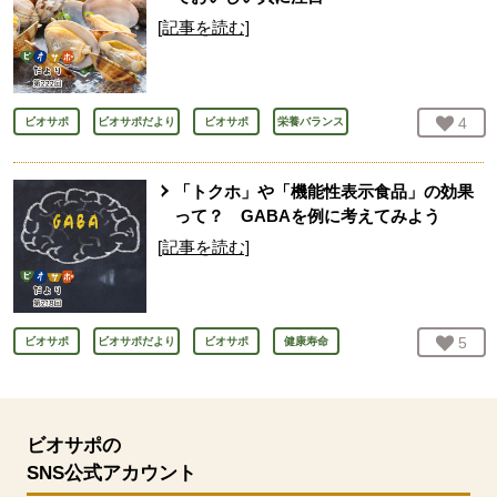
[記事を読む]
お気
4
人
ビオサポ
ビオサポだより
ビオサポ
栄養バランス
「トクホ」や「機能性表示食品」の効果
って？ GABAを例に考えてみよう
[記事を読む]
お気
5
人
ビオサポ
ビオサポだより
ビオサポ
健康寿命
ビオサポの
SNS公式アカウント