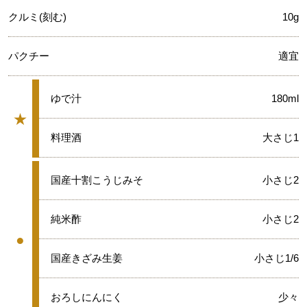
クルミ(刻む)
10g
パクチー
適宜
★
ゆで汁
180ml
★
グループ
★
料理酒
大さじ1
●
国産十割こうじみそ
小さじ2
●
純米酢
小さじ2
●
グループ
●
国産きざみ生姜
小さじ1/6
●
おろしにんにく
少々