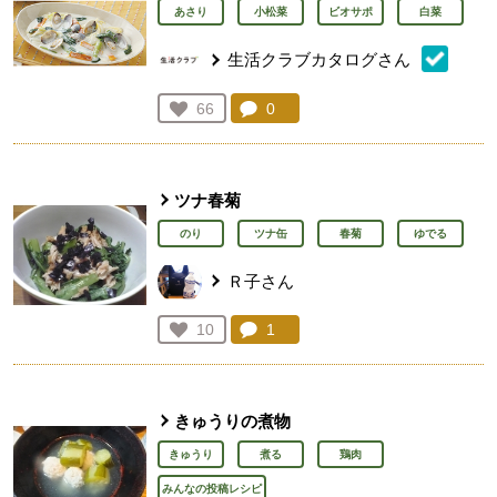
あさり
小松菜
ビオサポ
白菜
生活クラブカタログさん
コメント：
0
件。コメントを見る。
お気に入り登録：
66
人が登録
ツナ春菊
のり
ツナ缶
春菊
ゆでる
Ｒ子さん
コメント：
1
件。コメントを見る。
お気に入り登録：
10
人が登録
きゅうりの煮物
きゅうり
煮る
鶏肉
みんなの投稿レシピ