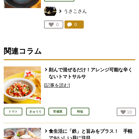
うさこさん
コメント：
0
件。コメントを見る。
お気に入り登録：
0
人が登録
関連コラム
刻んで混ぜるだけ！アレンジ可能な辛く
ないトマトサルサ
[記事を読む]
お気
10
人
トマト
きゅうり
常備菜
時短
食生活に「鉄」と旨みをプラス！ 手軽
でおいしい貝に注目