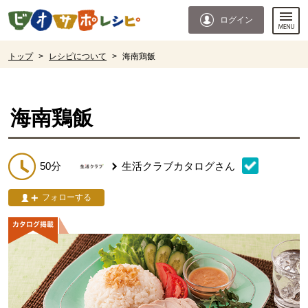
本文へジャンプする。
ページの先頭です。
ログイン
ここからサイト内共通メニューです。
サイト内共通メニューをスキップする
サイト内共通メニューここまで。
ここから現在位置です。
トップ
>
レシピについて
>
海南鶏飯
現在位置ここまで
海南鶏飯
50分
生活クラブカタログ
さん
フォローする