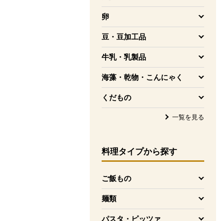
を開く
卵
を開く
豆・豆加工品
を開く
牛乳・乳製品
を開く
海藻・乾物・こんにゃく
を開く
くだもの
を開く
一覧を見る
料理タイプ
から探す
ご飯もの
を開く
麺類
を開く
パスタ・ピッツァ