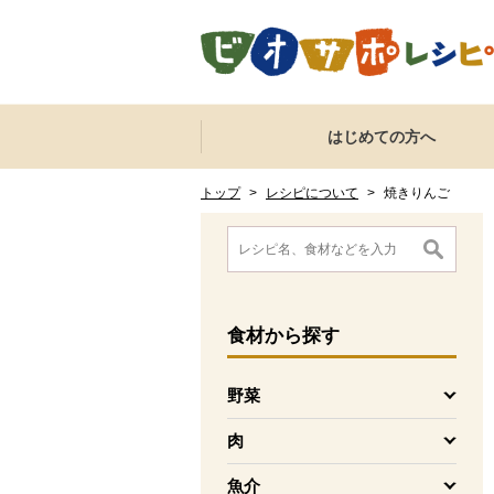
本文へジャンプする。
ページの先頭です。
ここからサイト内共通メニューです。
サイト内共通メニューをスキップする
はじめての方へ
サイト内共通メニューここまで。
ここから現在位置です。
現在位置ここまで
トップ
>
レシピについて
>
焼きりんご
ここから消費材検索メニューです。
消費材検索メニューここまで。
ここから本文です。
食材
から探す
野菜
を開く
肉
を開く
魚介