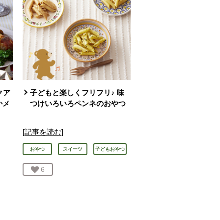
クア
子どもと楽しくフリフリ♪ 味
かメ
つけいろいろペンネのおやつ
[記事を読む]
おやつ
スイーツ
子どもおやつ
お気に入り登録：
6
人が登録