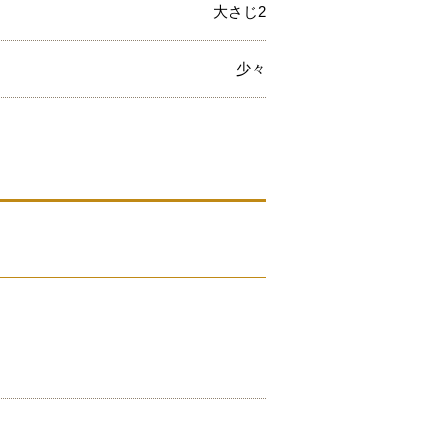
大さじ2
少々