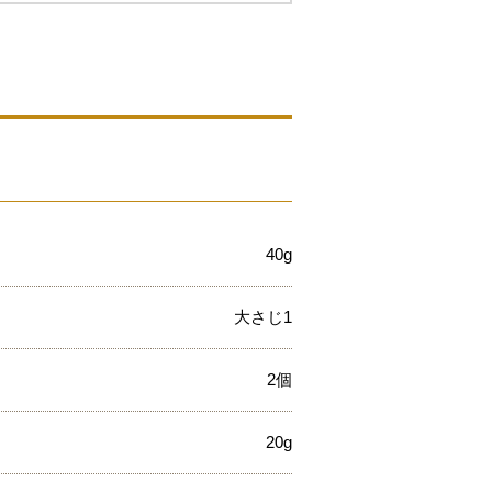
40g
大さじ1
2個
20g