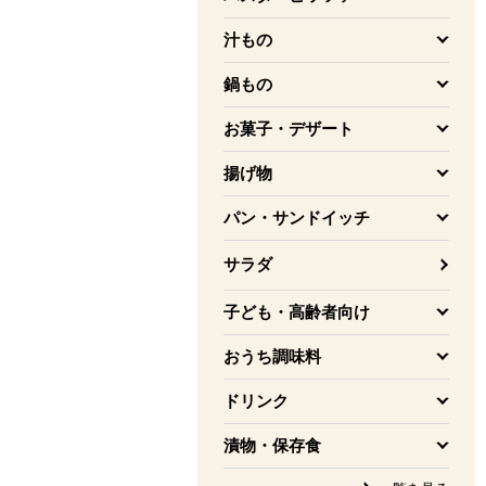
を開く
汁もの
を開く
鍋もの
を開く
お菓子・デザート
を開く
揚げ物
を開く
パン・サンドイッチ
を開く
サラダ
子ども・高齢者向け
を開く
おうち調味料
を開く
ドリンク
を開く
漬物・保存食
を開く