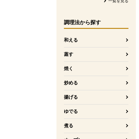
一覧を見る
調理法
から探す
和える
蒸す
焼く
炒める
揚げる
ゆでる
煮る