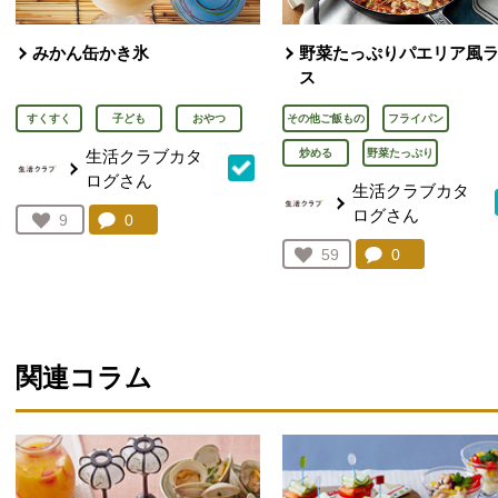
みかん缶かき氷
野菜たっぷりパエリア風
ス
すくすく
子ども
おやつ
その他ご飯もの
フライパン
生活クラブカタ
炒める
野菜たっぷり
ログさん
生活クラブカタ
ログさん
コメント：
0
件。コメントを見る。
お気に入り登録：
9
人が登録
コメント：
0
件。コメント
お気に入り登録：
59
人が登録
関連コラム