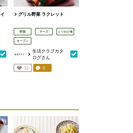
ライ
グリル野菜 ラクレット
野菜
チーズ
とりわけ食
オーブン
生活クラブカタ
ログさん
を見る。
コメント：
0
件。コメントを見る。
お気に入り登録：
32
人が登録