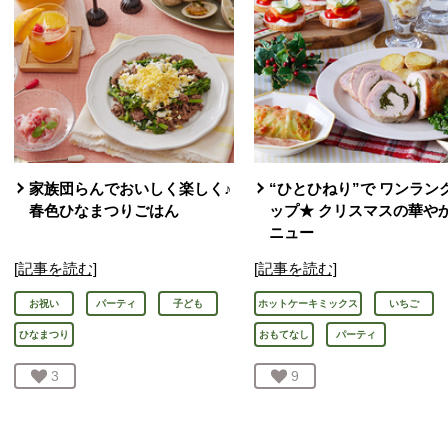
家族団らんでおいしく楽しく♪
“ひとひねり”で ワンラン
春色ひなまつりごはん
ップ★ クリスマスの華や
ニュー
[記事を読む]
[記事を読む]
お祝い
パーティ
子ども
ホットケーキミックス
いちご
ひなまつり
おもてなし
パーティ
お気に入り登録：
3
人が登録
お気に入り登録：
9
人が登録