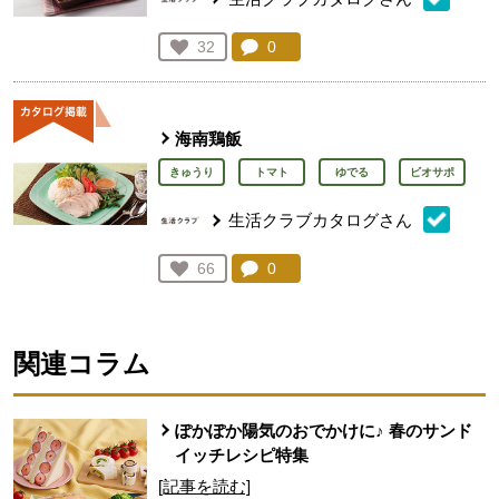
コメント：
0
件。コメントを見る。
お気に入り登録：
32
人が登録
海南鶏飯
きゅうり
トマト
ゆでる
ビオサポ
生活クラブカタログさん
コメント：
0
件。コメントを見る。
お気に入り登録：
66
人が登録
関連コラム
ぽかぽか陽気のおでかけに♪ 春のサンド
イッチレシピ特集
[記事を読む]