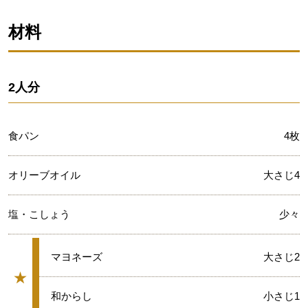
材料
2人分
食パン
4枚
オリーブオイル
大さじ4
塩・こしょう
少々
★
マヨネーズ
大さじ2
★
グループ
★
和からし
小さじ1