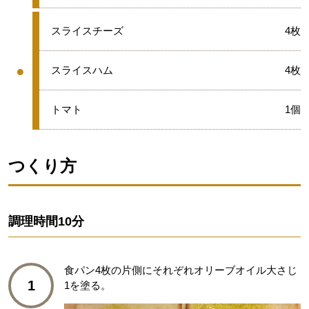
●
スライスチーズ
4枚
●
●
スライスハム
4枚
グループ
●
トマト
1個
つくり方
調理時間
10分
食パン4枚の片側にそれぞれオリーブオイル大さじ
1
1を塗る。