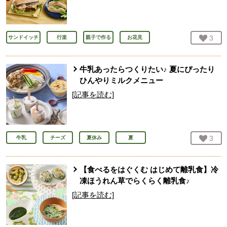
お気
3
人
サンドイッチ
行楽
親子で作る
お花見
牛乳あったらつくりたい♪ 夏にぴったり
ひんやりミルクメニュー
[記事を読む]
お気
3
人
牛乳
チーズ
夏休み
夏
【食べるをはぐくむ はじめて離乳食】冷
凍ほうれん草でらくらく離乳食♪
[記事を読む]