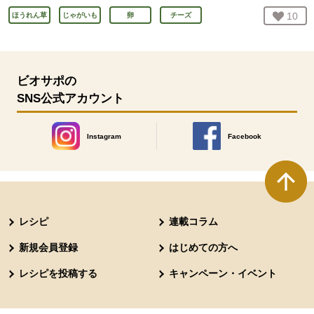
お気
10
人
ほうれん草
じゃがいも
卵
チーズ
ビオサポの
SNS公式アカウント
Instagram
Facebook
別のウィンドウで開きます。
別のウィンドウで開きます
本文ここまで。
ここから共通フッターメニューです。
レシピ
連載コラム
新規会員登録
はじめての方へ
レシピを投稿する
キャンペーン・イベント