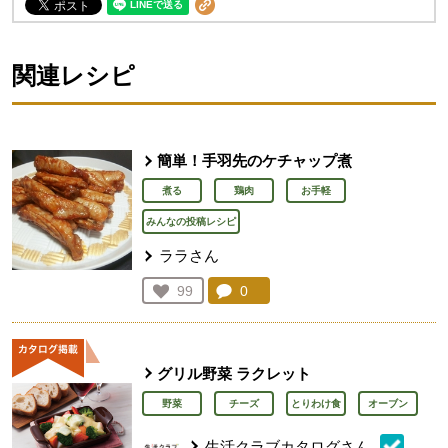
関連レシピ
簡単！手羽先のケチャップ煮
煮る
鶏肉
お手軽
みんなの投稿レシピ
ララさん
コメント：
0
件。コメントを見る。
お気に入り登録：
99
人が登録
グリル野菜 ラクレット
野菜
チーズ
とりわけ食
オーブン
生活クラブカタログさん