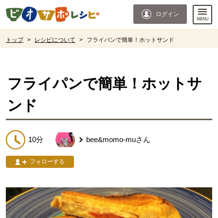
本文へジャンプする。
ページの先頭です。
ログイン
ここからサイト内共通メニューです。
サイト内共通メニューをスキップする
サイト内共通メニューここまで。
ここから現在位置です。
トップ
>
レシピについて
>
フライパンで簡単！ホットサンド
現在位置ここまで
フライパンで簡単！ホットサ
ンド
10分
bee&momo-mu
さん
フォローする