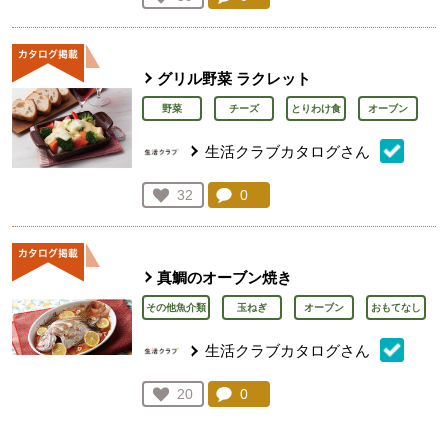
人が登録
グリル野菜 ラクレット
野菜
チーズ
とりわけ食
オーブン
生活クラブカタログさん
コメント：
0
件。コメントを見る。
お気に入り登録：
32
人が登録
真鯛のオーブン焼き
その他魚介類
玉ねぎ
オーブン
おもてなし
生活クラブカタログさん
コメント：
0
件。コメントを見る。
お気に入り登録：
20
人が登録