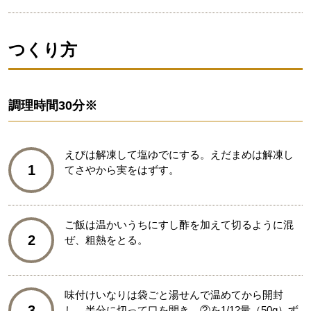
つくり方
調理時間
30分※
えびは解凍して塩ゆでにする。えだまめは解凍し
1
てさやから実をはずす。
ご飯は温かいうちにすし酢を加えて切るように混
2
ぜ、粗熱をとる。
味付けいなりは袋ごと湯せんで温めてから開封
3
し、半分に切って口を開き、②を1/12量（50g）ず