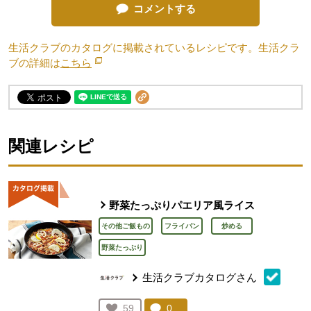
コメントする
生活クラブのカタログに掲載されているレシピです。生活クラ
ブの詳細は
こちら
別のウィンドウで開きます。
関連レシピ
野菜たっぷりパエリア風ライス
その他ご飯もの
フライパン
炒める
野菜たっぷり
生活クラブカタログさん
コメント：
0
件。コメントを見る。
お気に入り登録：
59