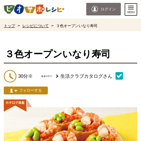
本文へジャンプする。
ページの先頭です。
ログイン
ここからサイト内共通メニューです。
サイト内共通メニューをスキップする
サイト内共通メニューここまで。
ここから現在位置です。
トップ
>
レシピについて
>
３色オープンいなり寿司
現在位置ここまで
３色オープンいなり寿司
30分※
生活クラブカタログ
さん
フォローする