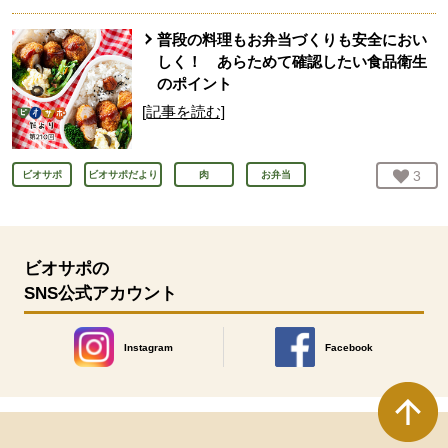
普段の料理もお弁当づくりも安全におい
しく！ あらためて確認したい食品衛生
のポイント
[記事を読む]
お気
3
人
ビオサポ
ビオサポだより
肉
お弁当
ビオサポの
SNS公式アカウント
Instagram
Facebook
別のウィンドウで開きます。
別のウィンドウで開きます
本文ここまで。
ここから共通フッターメニューです。