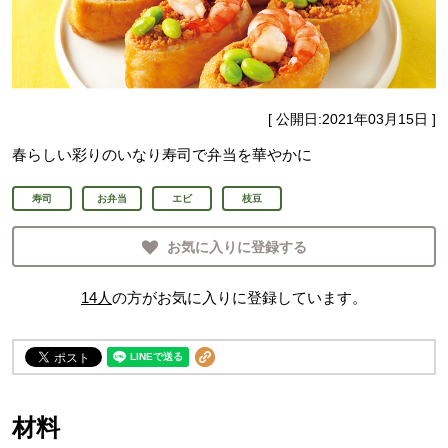
[ 公開日:
2021年03月15日
]
春らしい彩りのいなり寿司で弁当を華やかに
寿司
お弁当
エビ
枝豆
お気に入りに登録する
14
人
の方がお気に入りに登録しています。
材料