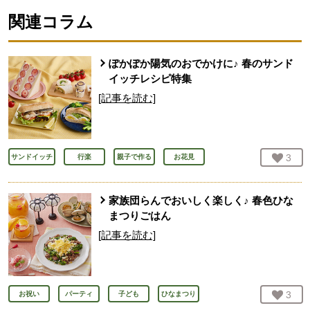
関連コラム
ぽかぽか陽気のおでかけに♪ 春のサンド
イッチレシピ特集
[記事を読む]
お気
3
人
サンドイッチ
行楽
親子で作る
お花見
家族団らんでおいしく楽しく♪ 春色ひな
まつりごはん
[記事を読む]
お気
3
人
お祝い
パーティ
子ども
ひなまつり