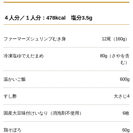
４人分／１人分：478kcal 塩分3.5g
ファーマーズシュリンプむき身
12尾（160g）
冷凍塩ゆでえだまめ
80g（さやを含
む）
温かいご飯
600g
すし酢
大さじ4
国産大豆味付けいなり（消泡剤不使用）
6枚
鶏そぼろ
60g