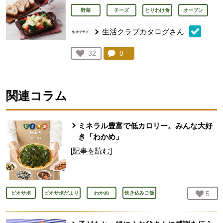
野菜
チーズ
とりわけ食
オーブン
生活クラブカタログさん
コメント：
0
件。コメントを見る。
お気に入り登録：
32
人が登録
関連コラム
ミネラル豊富で低カロリー。みんな大好
き「わかめ」
[記事を読む]
お気
5
人
ビオサポ
ビオサポだより
わかめ
炊き込みご飯