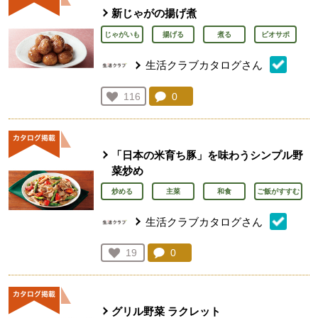
新じゃがの揚げ煮
じゃがいも
揚げる
煮る
ビオサポ
生活クラブカタログさん
コメント：
0
件。コメントを見る。
お気に入り登録：
116
人が登録
「日本の米育ち豚」を味わうシンプル野
菜炒め
炒める
主菜
和食
ご飯がすすむ
生活クラブカタログさん
コメント：
0
件。コメントを見る。
お気に入り登録：
19
人が登録
グリル野菜 ラクレット