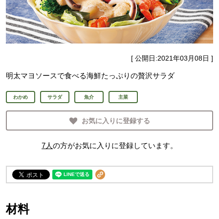
[ 公開日:
2021年03月08日
]
明太マヨソースで食べる海鮮たっぷりの贅沢サラダ
わかめ
サラダ
魚介
主菜
お気に入りに登録する
7
人
の方がお気に入りに登録しています。
材料