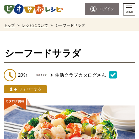
本文へジャンプする。
ページの先頭です。
ログイン
ここからサイト内共通メニューです。
サイト内共通メニューをスキップする
サイト内共通メニューここまで。
ここから現在位置です。
トップ
>
レシピについて
>
シーフードサラダ
現在位置ここまで
シーフードサラダ
20分
生活クラブカタログ
さん
フォローする