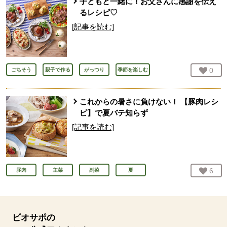
子どもと一緒に！お父さんに感謝を伝え
るレシピ♡
[記事を読む]
お気
0
人
ごちそう
親子で作る
がっつり
季節を楽しむ
これからの暑さに負けない！ 【豚肉レシ
ピ】で夏バテ知らず
[記事を読む]
お気
6
人
豚肉
主菜
副菜
夏
ビオサポの