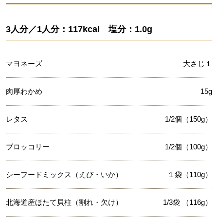
3人分／1人分：117kcal 塩分：1.0g
マヨネーズ
大さじ１
肉厚わかめ
15g
レタス
1/2個（150g）
ブロッコリー
1/2個（100g）
シーフードミックス（えび・いか）
１袋（110g）
北海道産ほたて貝柱（割れ・欠け）
1/3袋 （116g）