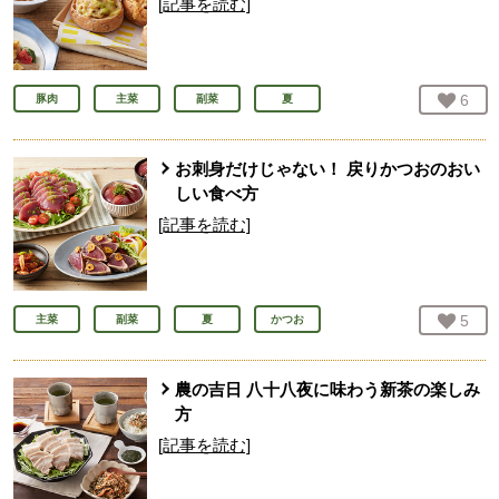
[記事を読む]
お気
6
人
豚肉
主菜
副菜
夏
お刺身だけじゃない！ 戻りかつおのおい
しい食べ方
[記事を読む]
お気
5
人
主菜
副菜
夏
かつお
農の吉日 八十八夜に味わう新茶の楽しみ
方
[記事を読む]