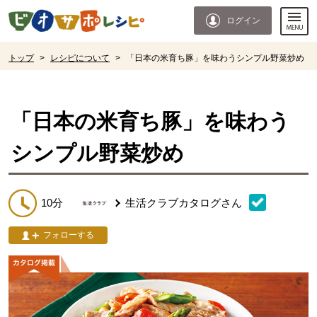
本文へジャンプする。
ページの先頭です。
ログイン
ここからサイト内共通メニューです。
サイト内共通メニューをスキップする
サイト内共通メニューここまで。
ここから現在位置です。
トップ
>
レシピについて
>
「日本の米育ち豚」を味わうシンプル野菜炒め
現在位置ここまで
「日本の米育ち豚」を味わう
シンプル野菜炒め
10分
生活クラブカタログ
さん
フォローする