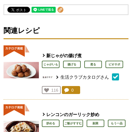
関連レシピ
新じゃがの揚げ煮
じゃがいも
揚げる
煮る
ビオサポ
生活クラブカタログさん
コメント：
0
件。コメントを見る。
お気に入り登録：
116
人が登録
レンコンのガーリック炒め
炒める
ご飯がすすむ
副菜
もう一品