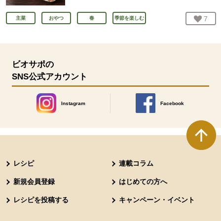
お気
7
人
主菜
おやつ
春
季節を楽しむ
ビオサポの
SNS公式アカウント
Instagram
Facebook
別のウィンドウで開きます。
別のウィンドウで開きます
本文ここまで。
ここから共通フッターメニューです。
レシピ
連載コラム
新規会員登録
はじめての方へ
レシピを投稿する
キャンペーン・イベント