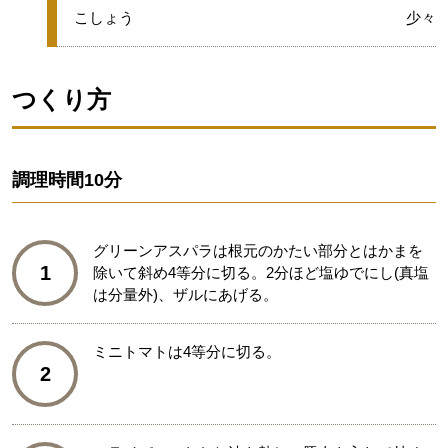
グループ
★
こしょう
少々
つくり方
調理時間
10分
グリーンアスパラは根元のかたい部分とはかまを
1
除いて斜め4等分に切る。2分ほど塩ゆでにし(真塩
は分量外)、ザルにあげる。
ミニトマトは4等分に切る。
2