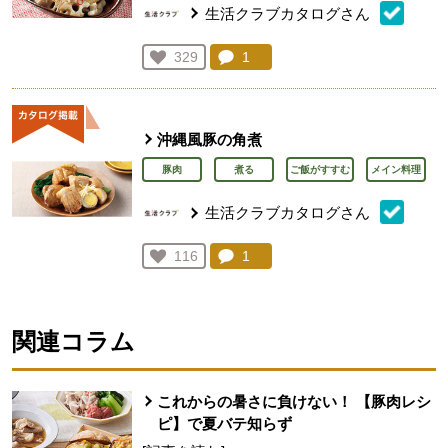
生活クラブカタログさん
コメント：
1
件。コメントを見る。
お気に入り登録：
329
人が登録
沖縄風豚の角煮
豚肉
煮る
ご飯がすすむ
メイン料理
生活クラブカタログさん
コメント：
1
件。コメントを見る。
お気に入り登録：
116
人が登録
関連コラム
これからの暑さに負けない！ 【豚肉レシ
ピ】で夏バテ知らず