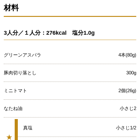
材料
3人分／１人分：276kcal 塩分1.0g
グリーンアスパラ
4本(80g)
豚肉切り落とし
300g
ミニトマト
2個(26g)
なたね油
小さじ2
★
真塩
小さじ1/2
★