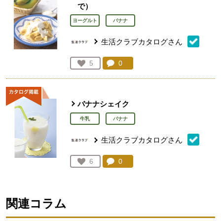
で）
ヨーグルト
バナナ
生活クラブカタログさん
コメント：
0
件。コメントを見る。
お気に入り登録：
5
人が登録
バナナシェイク
牛乳
バナナ
生活クラブカタログさん
コメント：
0
件。コメントを見る。
お気に入り登録：
6
人が登録
関連コラム