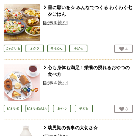
星に願いを☆ みんなでつくる わくわく七
夕ごはん
[記事を読む]
お気
4
人
じゃがいも
オクラ
そうめん
子ども
心も身体も満足！栄養の摂れるおやつの
食べ方
[記事を読む]
お気
8
人
ビオサポ
ビオサポだより
おやつ
子ども
幼児期の食事の大切さ☆