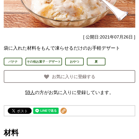
[ 公開日:
2021年07月26日
]
袋に入れた材料をもんで凍らせるだけのお手軽デザート
バナナ
その他お菓子・デザート
おやつ
夏
お気に入りに登録する
59
人
の方がお気に入りに登録しています。
材料