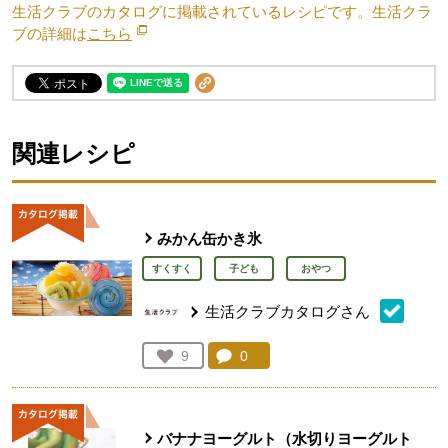
生活クラブのカタログに掲載されているレシピです。生活クラ
ブの詳細は
こちら
別のウィンドウで開きます。
関連レシピ
みかん缶かき氷
すくすく
子ども
おやつ
生活クラブカタログさん
コメント：
0
件。コメントを見る。
お気に入り登録：
9
人が登録
バナナヨーグルト（水切りヨーグルト