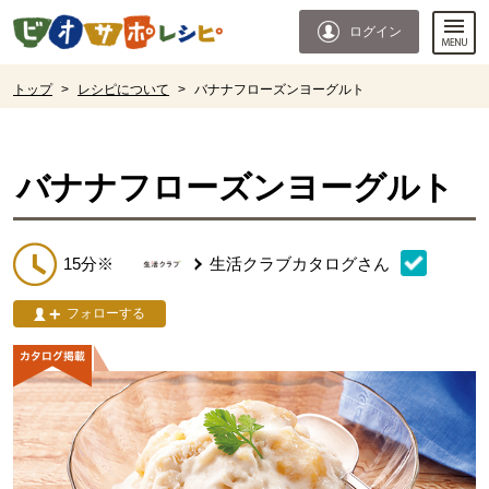
本文へジャンプする。
ページの先頭です。
ログイン
ここからサイト内共通メニューです。
サイト内共通メニューをスキップする
サイト内共通メニューここまで。
ここから現在位置です。
トップ
>
レシピについて
>
バナナフローズンヨーグルト
現在位置ここまで
バナナフローズンヨーグルト
15分※
生活クラブカタログ
さん
フォローする