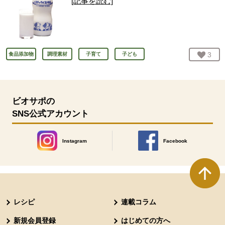
[記事を読む]
お気
3
人
食品添加物
調理素材
子育て
子ども
ビオサポの
SNS公式アカウント
Instagram
Facebook
別のウィンドウで開きます。
別のウィンドウで開きます
本文ここまで。
ここから共通フッターメニューです。
レシピ
連載コラム
新規会員登録
はじめての方へ