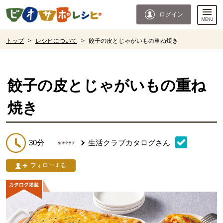
本文へジャンプする。
ページの先頭です。
ログイン
ここからサイト内共通メニューです。
サイト内共通メニューをスキップする
サイト内共通メニューここまで。
ここから現在位置です。
トップ
>
レシピについて
>
餃子の皮とじゃがいもの重ね焼き
現在位置ここまで
餃子の皮とじゃがいもの重ね
焼き
30分
生活クラブカタログ
さん
フォローする