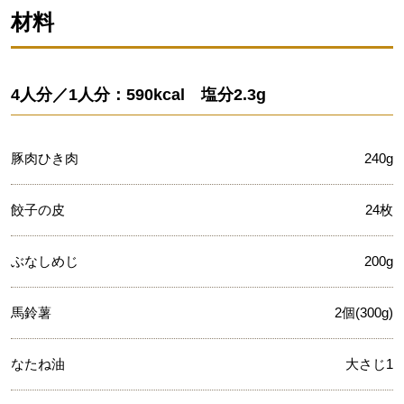
材料
4人分／1人分：590kcal 塩分2.3g
豚肉ひき肉
240g
餃子の皮
24枚
ぶなしめじ
200g
馬鈴薯
2個(300g)
なたね油
大さじ1