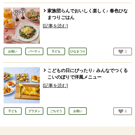
家族団らんでおいしく楽しく♪ 春色ひな
まつりごはん
[記事を読む]
お気
3
人
お祝い
パーティ
子ども
ひなまつり
こどもの日にぴったり♪ みんなでつくる
こいのぼりで洋風メニュー
[記事を読む]
お気
4
人
子ども
グラタン
ごちそう
お祝い