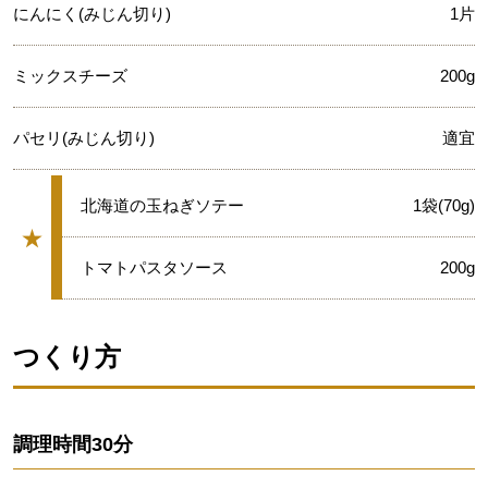
にんにく(みじん切り)
1片
ミックスチーズ
200g
パセリ(みじん切り)
適宜
★
北海道の玉ねぎソテー
1袋(70g)
★
グループ
★
トマトパスタソース
200g
つくり方
調理時間
30分