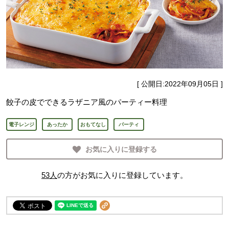
[ 公開日:
2022年09月05日
]
餃子の皮でできるラザニア風のパーティー料理
電子レンジ
あったか
おもてなし
パーティ
お気に入りに登録する
53
人
の方がお気に入りに登録しています。