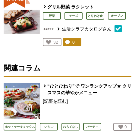
グリル野菜 ラクレット
野菜
チーズ
とりわけ食
オーブン
生活クラブカタログさん
コメント：
0
件。コメントを見る。
お気に入り登録：
32
人が登録
関連コラム
“ひとひねり”で ワンランクアップ★ クリ
スマスの華やかメニュー
[記事を読む]
お気
9
人
ホットケーキミックス
いちご
おもてなし
パーティ