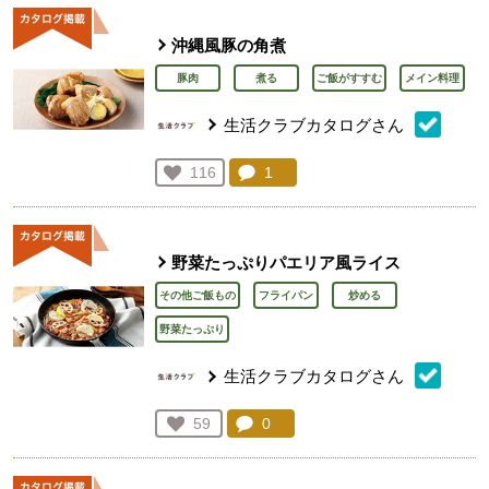
沖縄風豚の角煮
豚肉
煮る
ご飯がすすむ
メイン料理
生活クラブカタログさん
コメント：
1
件。コメントを見る。
お気に入り登録：
116
人が登録
野菜たっぷりパエリア風ライス
その他ご飯もの
フライパン
炒める
野菜たっぷり
生活クラブカタログさん
コメント：
0
件。コメントを見る。
お気に入り登録：
59
人が登録