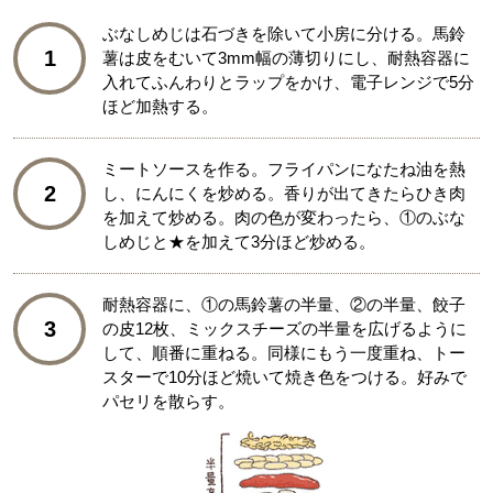
ぶなしめじは石づきを除いて小房に分ける。馬鈴
1
薯は皮をむいて3mm幅の薄切りにし、耐熱容器に
入れてふんわりとラップをかけ、電子レンジで5分
ほど加熱する。
ミートソースを作る。フライパンになたね油を熱
2
し、にんにくを炒める。香りが出てきたらひき肉
を加えて炒める。肉の色が変わったら、①のぶな
しめじと★を加えて3分ほど炒める。
耐熱容器に、①の馬鈴薯の半量、②の半量、餃子
3
の皮12枚、ミックスチーズの半量を広げるように
して、順番に重ねる。同様にもう一度重ね、トー
スターで10分ほど焼いて焼き色をつける。好みで
パセリを散らす。