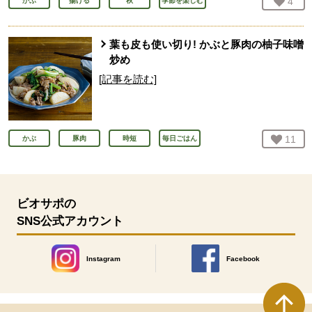
お気
4
人
かぶ
揚げる
秋
季節を楽しむ
葉も皮も使い切り! かぶと豚肉の柚子味噌
炒め
[記事を読む]
お気
11
人
かぶ
豚肉
時短
毎日ごはん
ビオサポの
SNS公式アカウント
Instagram
Facebook
別のウィンドウで開きます。
別のウィンドウで開きます
本文ここまで。
ここから共通フッターメニューです。