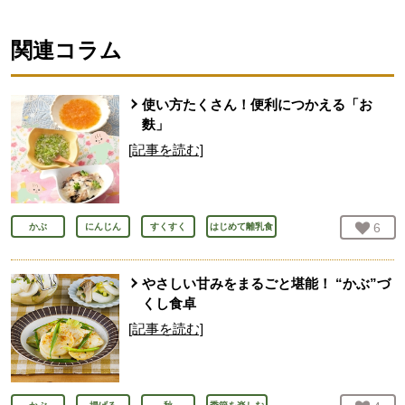
関連コラム
使い方たくさん！便利につかえる「お
麩」
[記事を読む]
お気
6
人
かぶ
にんじん
すくすく
はじめて離乳食
やさしい甘みをまるごと堪能！ “かぶ”づ
くし食卓
[記事を読む]