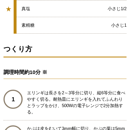
★
★
真塩
小さじ1/2
グループ
★
素精糖
小さじ1
つくり方
調理時間
約10分 ※
エリンギは長さを2～3等分に切り、縦6等分に食べ
1
やすく切る。耐熱皿にエリンギを入れてふんわり
とラップをかけ、500Wの電子レンジで2分加熱す
る。
かぶは皮をむいて3mm幅に切り、かぶの葉は5mm