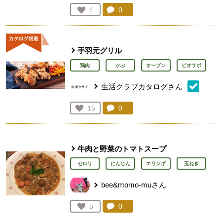
コメント：
0
件。コメントを見る。
お気に入り登録：
4
人が登録
手羽元グリル
鶏肉
かぶ
オーブン
ビオサポ
生活クラブカタログさん
コメント：
0
件。コメントを見る。
お気に入り登録：
15
人が登録
牛肉と野菜のトマトスープ
セロリ
にんじん
エリンギ
玉ねぎ
bee&momo-muさん
コメント：
0
件。コメントを見る。
お気に入り登録：
5
人が登録