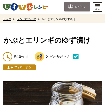
本文へジャンプする。
ページの先頭です。
ログイン
ここからサイト内共通メニューです。
サイト内共通メニューをスキップする
サイト内共通メニューここまで。
ここから現在位置です。
トップ
>
レシピについて
>
かぶとエリンギのゆず漬け
現在位置ここまで
かぶとエリンギのゆず漬け
約10分 ※
ビオサポ
さん
フォローする