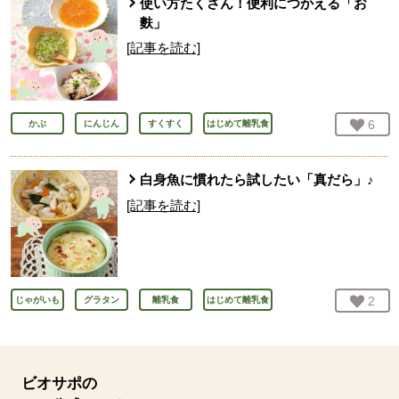
使い方たくさん！便利につかえる「お
麩」
[記事を読む]
お気
6
人
かぶ
にんじん
すくすく
はじめて離乳食
白身魚に慣れたら試したい「真だら」♪
[記事を読む]
お気
2
人
じゃがいも
グラタン
離乳食
はじめて離乳食
ビオサポの