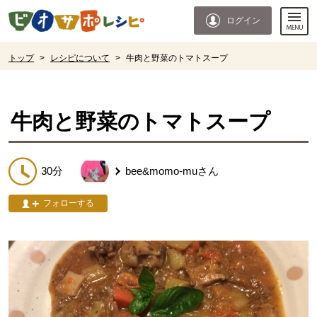
本文へジャンプする。
ページの先頭です。
ログイン
ここからサイト内共通メニューです。
サイト内共通メニューをスキップする
サイト内共通メニューここまで。
ここから現在位置です。
トップ
>
レシピについて
>
牛肉と野菜のトマトスープ
現在位置ここまで
牛肉と野菜のトマトスープ
30分
bee&momo-mu
さん
フォローする