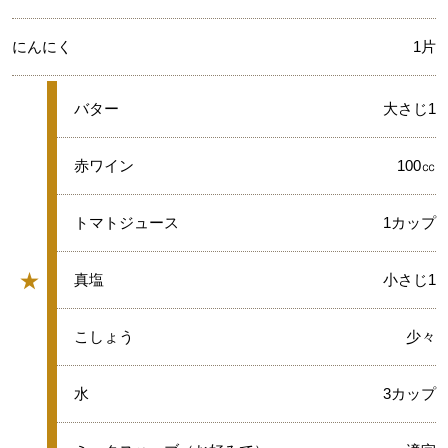
にんにく
1片
★
バター
大さじ1
★
赤ワイン
100㏄
★
トマトジュース
1カップ
★
★
真塩
小さじ1
グループ
★
こしょう
少々
★
水
3カップ