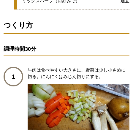
★
ミックスハーブ（お好みで）
適宜
つくり方
調理時間
30分
牛肉は食べやすい大きさに、野菜は少し小さめに
1
切る。にんにくはみじん切りにする。