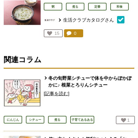
粥
煮る
定番
和食
生活クラブカタログさん
コメント：
0
件。コメントを見る。
お気に入り登録：
15
人が登録
関連コラム
冬の旬野菜シチューで体を中からぽかぽ
かに♪ 根菜とろりんシチュー
[記事を読む]
お気
1
人
にんじん
シチュー
煮る
子育てあるある