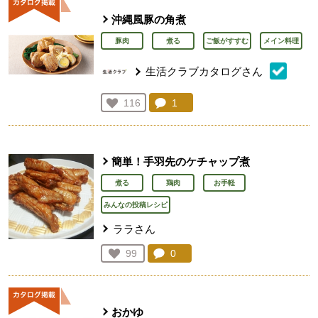
沖縄風豚の角煮
豚肉
煮る
ご飯がすすむ
メイン料理
生活クラブカタログさん
コメント：
1
件。コメントを見る。
お気に入り登録：
116
人が登録
簡単！手羽先のケチャップ煮
煮る
鶏肉
お手軽
みんなの投稿レシピ
ララさん
コメント：
0
件。コメントを見る。
お気に入り登録：
99
人が登録
おかゆ