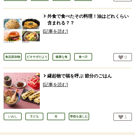
外食で食べたその料理！油はどれくらい
含まれる？？
[記事を読む]
お気
0
人
食品添加物
ビオサポだより
健康な食
食べ方
縁起物で福を呼ぶ 節分のごはん
[記事を読む]
お気
1
人
いわし
子ども
冬
季節を楽しむ