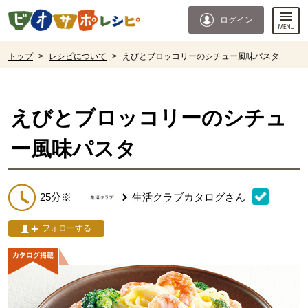
本文へジャンプする。
ページの先頭です。
ログイン
ここからサイト内共通メニューです。
サイト内共通メニューをスキップする
サイト内共通メニューここまで。
ここから現在位置です。
トップ
>
レシピについて
>
えびとブロッコリーのシチュー風味パスタ
現在位置ここまで
えびとブロッコリーのシチュ
ー風味パスタ
25分※
生活クラブカタログ
さん
フォローする