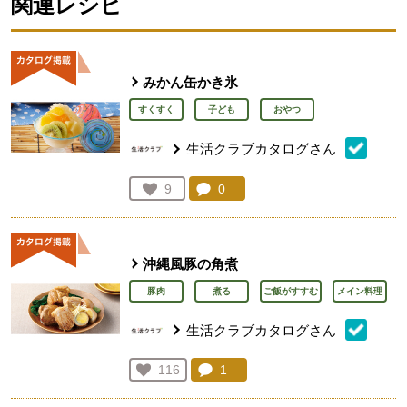
関連レシピ
みかん缶かき氷
すくすく
子ども
おやつ
生活クラブカタログさん
コメント：
0
件。コメントを見る。
お気に入り登録：
9
人が登録
沖縄風豚の角煮
豚肉
煮る
ご飯がすすむ
メイン料理
生活クラブカタログさん
コメント：
1
件。コメントを見る。
お気に入り登録：
116
人が登録