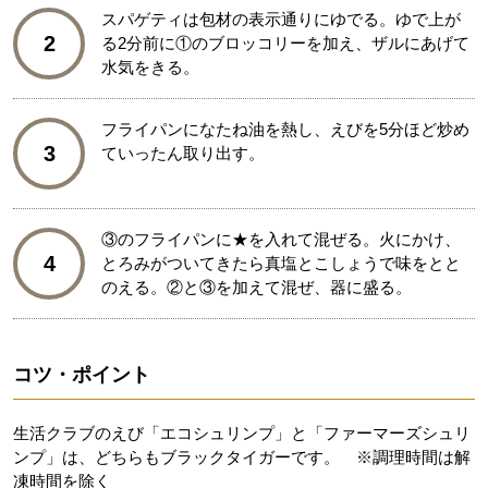
スパゲティは包材の表示通りにゆでる。ゆで上が
2
る2分前に①のブロッコリーを加え、ザルにあげて
水気をきる。
フライパンになたね油を熱し、えびを5分ほど炒め
3
ていったん取り出す。
③のフライパンに★を入れて混ぜる。火にかけ、
4
とろみがついてきたら真塩とこしょうで味をとと
のえる。②と③を加えて混ぜ、器に盛る。
コツ・ポイント
生活クラブのえび「エコシュリンプ」と「ファーマーズシュリ
ンプ」は、どちらもブラックタイガーです。 ※調理時間は解
凍時間を除く