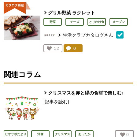
グリル野菜 ラクレット
野菜
チーズ
とりわけ食
オーブン
生活クラブカタログさん
コメント：
0
件。コメントを見る。
お気に入り登録：
32
人が登録
関連コラム
クリスマスを赤と緑の食材で楽しむ♪
[記事を読む]
お気
0
人
ビオサポだより
洋食
クリスマス
あったか