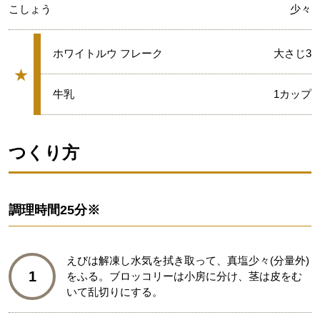
こしょう
少々
★
ホワイトルウ フレーク
大さじ3
★
グループ
★
牛乳
1カップ
つくり方
調理時間
25分※
えびは解凍し水気を拭き取って、真塩少々(分量外)
1
をふる。ブロッコリーは小房に分け、茎は皮をむ
いて乱切りにする。