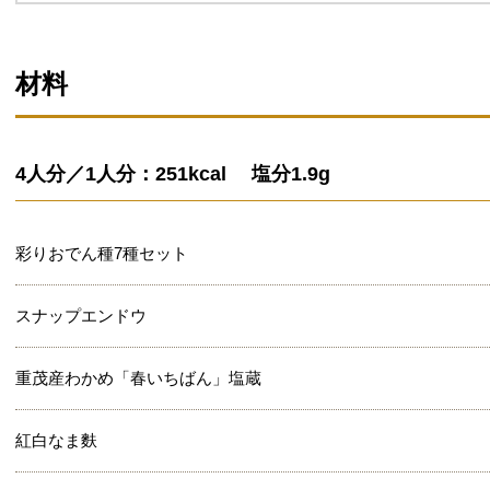
材料
4人分／1人分：251kcal 塩分1.9g
彩りおでん種7種セット
スナップエンドウ
重茂産わかめ「春いちばん」塩蔵
紅白なま麩