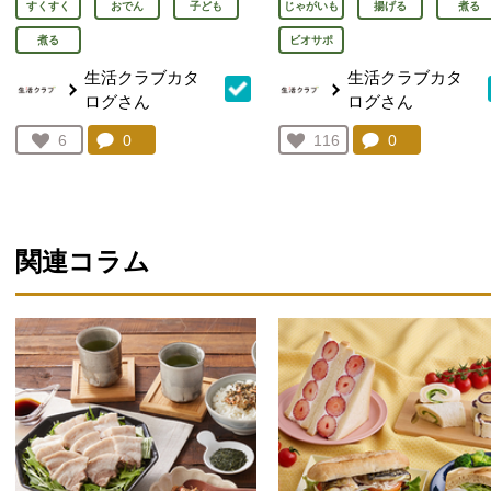
すくすく
おでん
子ども
じゃがいも
揚げる
煮る
煮る
ビオサポ
生活クラブカタ
生活クラブカタ
ログさん
ログさん
コメント：
0
件。コメントを見る。
コメント：
0
件。コメント
お気に入り登録：
6
お気に入り登録：
116
人が登録
人が登録
関連コラム