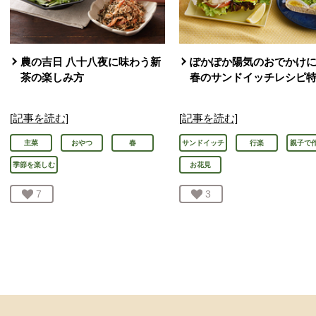
農の吉日 八十八夜に味わう新
ぽかぽか陽気のおでかけに
茶の楽しみ方
春のサンドイッチレシピ
[記事を読む]
[記事を読む]
主菜
おやつ
春
サンドイッチ
行楽
親子で
季節を楽しむ
お花見
お気に入り登録：
7
人が登録
お気に入り登録：
3
人が登録