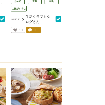
炒める
主菜
和食
ご飯がすすむ
生活クラブカタ
ログさん
を見る。
コメント：
0
件。コメントを見る。
お気に入り登録：
19
人が登録