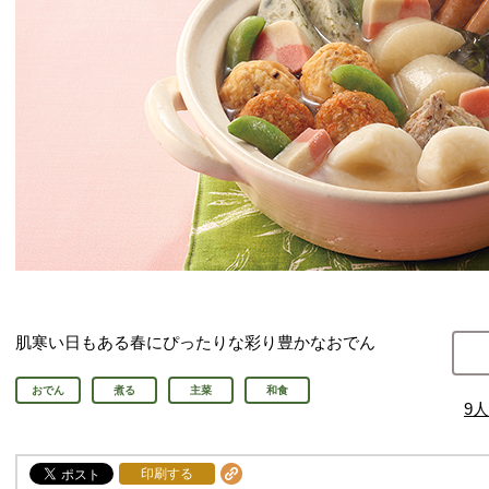
肌寒い日もある春にぴったりな彩り豊かなおでん
おでん
煮る
主菜
和食
9
人
印刷する