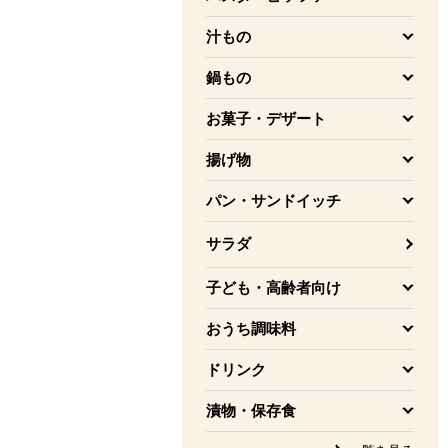
を開く
汁もの
を開く
鍋もの
を開く
お菓子・デザート
を開く
揚げ物
を開く
パン・サンドイッチ
を開く
サラダ
子ども・高齢者向け
を開く
おうち調味料
を開く
ドリンク
を開く
漬物・保存食
を開く