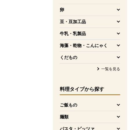
を開く
卵
を開く
豆・豆加工品
を開く
牛乳・乳製品
を開く
海藻・乾物・こんにゃく
を開く
くだもの
を開く
一覧を見る
料理タイプ
から探す
ご飯もの
を開く
麺類
を開く
パスタ・ピッツァ