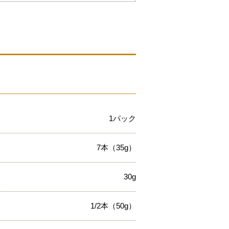
1パック
7本（35g）
30g
1/2本（50g）