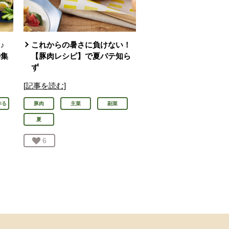
♪
これからの暑さに負けない！
特集
【豚肉レシピ】で夏バテ知ら
ず
[記事を読む]
作る
豚肉
主菜
副菜
夏
お気に入り登録：
6
人が登録