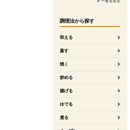
一覧を見る
調理法
から探す
和える
蒸す
焼く
炒める
揚げる
ゆでる
煮る