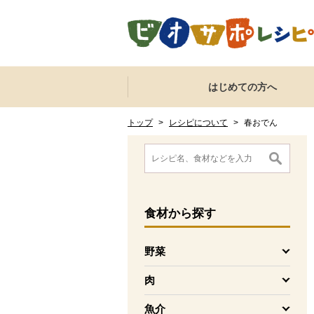
本文へジャンプする。
ページの先頭です。
ここからサイト内共通メニューです。
サイト内共通メニューをスキップする
はじめての方へ
サイト内共通メニューここまで。
ここから現在位置です。
現在位置ここまで
トップ
>
レシピについて
>
春おでん
ここから消費材検索メニューです。
消費材検索メニューここまで。
ここから本文です。
食材
から探す
野菜
を開く
肉
を開く
魚介