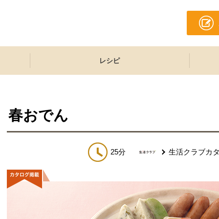
レシピ
春おでん
25分
生活クラブカ