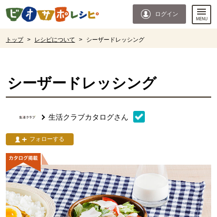
本文へジャンプする。
ページの先頭です。
ログイン
ここからサイト内共通メニューです。
サイト内共通メニューをスキップする
サイト内共通メニューここまで。
ここから現在位置です。
トップ
>
レシピについて
>
シーザードレッシング
現在位置ここまで
シーザードレッシング
生活クラブカタログ
さん
フォローする