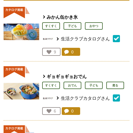
みかん缶かき氷
すくすく
子ども
おやつ
生活クラブカタログさん
コメント：
0
件。コメントを見る。
お気に入り登録：
9
人が登録
ギョギョギョおでん
すくすく
おでん
子ども
煮る
生活クラブカタログさん
コメント：
0
件。コメントを見る。
お気に入り登録：
6
人が登録