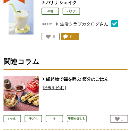
バナナシェイク
牛乳
バナナ
生活クラブカタログさん
コメント：
0
件。コメントを見る。
お気に入り登録：
6
人が登録
関連コラム
縁起物で福を呼ぶ 節分のごはん
[記事を読む]
お気
1
人
いわし
子ども
冬
季節を楽しむ