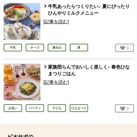
牛乳あったらつくりたい♪ 夏にぴったり
ひんやりミルクメニュー
[記事を読む]
お気
3
人
牛乳
チーズ
夏休み
夏
家族団らんでおいしく楽しく♪ 春色ひな
まつりごはん
[記事を読む]
お気
3
人
お祝い
パーティ
子ども
ひなまつり
ビオサポの