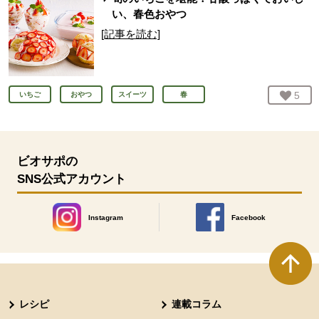
い、春色おやつ
[記事を読む]
お気
5
人
いちご
おやつ
スイーツ
春
ビオサポの
SNS公式アカウント
Instagram
Facebook
別のウィンドウで開きます。
別のウィンドウで開きます
本文ここまで。
ここから共通フッターメニューです。
レシピ
連載コラム