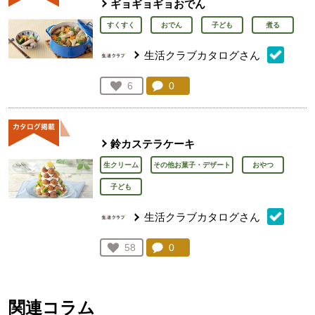
ギョギョギョおでん
すくすく
おでん
子ども
煮る
生活クラブカタログさん
コメント：
0
件。コメントを見る。
お気に入り登録：
6
人が登録
鈴カステラケーキ
生クリーム
その他お菓子・デザート
おやつ
子ども
生活クラブカタログさん
コメント：
0
件。コメントを見る。
お気に入り登録：
58
人が登録
関連コラム