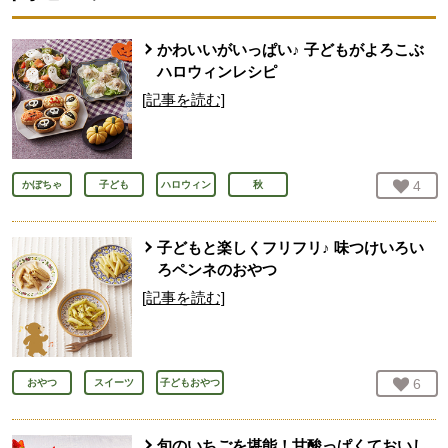
かわいいがいっぱい♪ 子どもがよろこぶ
ハロウィンレシピ
[記事を読む]
お気
4
人
かぼちゃ
子ども
ハロウィン
秋
子どもと楽しくフリフリ♪ 味つけいろい
ろペンネのおやつ
[記事を読む]
お気
6
人
おやつ
スイーツ
子どもおやつ
旬のいちごを堪能！甘酸っぱくておいし