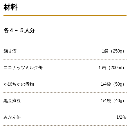
材料
各４～５人分
麹甘酒
1袋（250g）
ココナッツミルク缶
１缶（200ml）
かぼちゃの煮物
1/4袋（50g）
黒豆煮豆
1/4袋（40g）
みかん缶
1/2缶