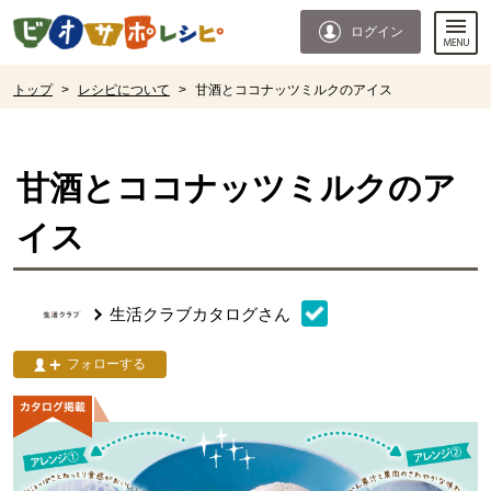
本文へジャンプする。
ページの先頭です。
ログイン
ここからサイト内共通メニューです。
サイト内共通メニューをスキップする
サイト内共通メニューここまで。
ここから現在位置です。
トップ
>
レシピについて
>
甘酒とココナッツミルクのアイス​
現在位置ここまで
甘酒とココナッツミルクのア
イス​
生活クラブカタログ
さん
フォローする