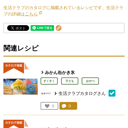
生活クラブのカタログに掲載されているレシピです。生活クラ
ブの詳細は
こちら
別のウィンドウで開きます。
関連レシピ
みかん缶かき氷
すくすく
子ども
おやつ
生活クラブカタログさん
コメント：
0
件。コメントを見る。
お気に入り登録：
9
人が登録