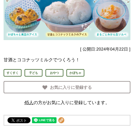
[ 公開日:
2024年04月22日
]
甘酒とココナッツミルクでつくろう！
すくすく
子ども
おやつ
かぼちゃ
お気に入りに登録する
45
人
の方がお気に入りに登録しています。