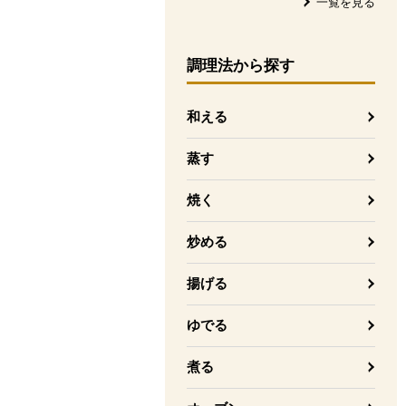
一覧を見る
調理法
から探す
和える
蒸す
焼く
炒める
揚げる
ゆでる
煮る