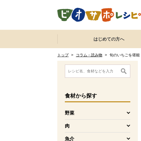
本文へジャンプする。
ページの先頭です。
ここからサイト内共通メニューです。
サイト内共通メニューをスキップする
はじめての方へ
サイト内共通メニューここまで。
ここから現在位置です。
現在位置ここまで
トップ
>
コラム・読み物
>
旬のいちごを堪能
ここから消費材検索メニューです。
消費材検索メニューここまで。
ここから本文です。
食材
から探す
野菜
を開く
肉
を開く
魚介