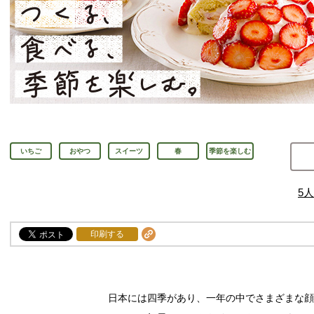
いちご
おやつ
スイーツ
春
季節を楽しむ
5
人
印刷する
日本には四季があり、一年の中でさまざまな顔