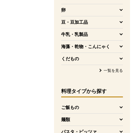
を開く
卵
を開く
豆・豆加工品
を開く
牛乳・乳製品
を開く
海藻・乾物・こんにゃく
を開く
くだもの
を開く
一覧を見る
料理タイプ
から探す
ご飯もの
を開く
麺類
を開く
パスタ・ピッツァ