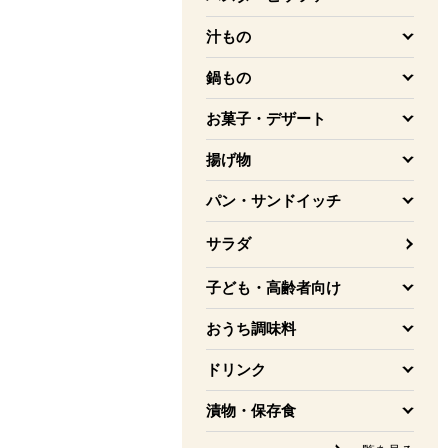
を開く
汁もの
を開く
鍋もの
を開く
お菓子・デザート
を開く
揚げ物
を開く
パン・サンドイッチ
を開く
サラダ
子ども・高齢者向け
を開く
おうち調味料
を開く
ドリンク
を開く
漬物・保存食
を開く