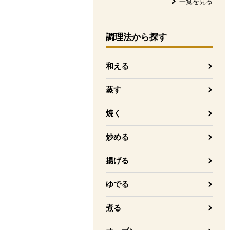
一覧を見る
調理法
から探す
和える
蒸す
焼く
炒める
揚げる
ゆでる
煮る