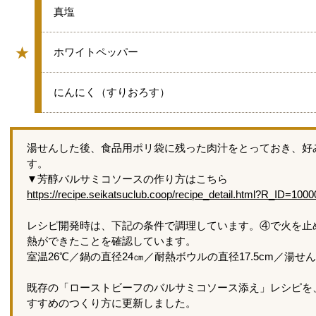
★
真塩
★
★
ホワイトペッパー
グループ
★
にんにく（すりおろす）
湯せんした後、食品用ポリ袋に残った肉汁をとっておき、好
す。
▼芳醇バルサミコソースの作り方はこちら
https://recipe.seikatsuclub.coop/recipe_detail.html?R_ID=100
レシピ開発時は、下記の条件で調理しています。④で火を止
熱ができたことを確認しています。
室温26℃／鍋の直径24㎝／耐熱ボウルの直径17.5cm／湯せん
既存の「ローストビーフのバルサミコソース添え」レシピを
すすめのつくり方に更新しました。