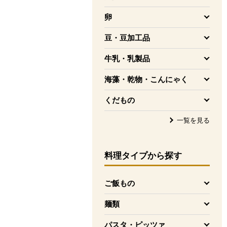
を開く
卵
を開く
豆・豆加工品
を開く
牛乳・乳製品
を開く
海藻・乾物・こんにゃく
を開く
くだもの
を開く
一覧を見る
料理タイプ
から探す
ご飯もの
を開く
麺類
を開く
パスタ・ピッツァ