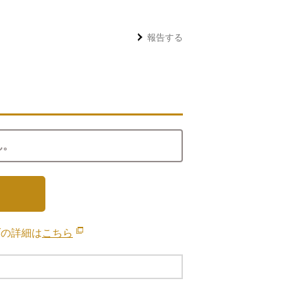
報告する
ん。
ブの詳細は
こちら
別のウィンドウで開きます。