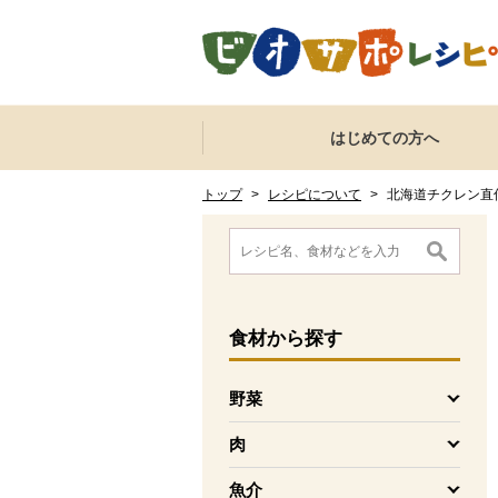
本文へジャンプする。
ページの先頭です。
ここからサイト内共通メニューです。
サイト内共通メニューをスキップする
はじめての方へ
サイト内共通メニューここまで。
ここから現在位置です。
現在位置ここまで
トップ
>
レシピについて
>
北海道チクレン直
ここから消費材検索メニューです。
消費材検索メニューここまで。
ここから本文です。
食材
から探す
野菜
を開く
肉
を開く
魚介