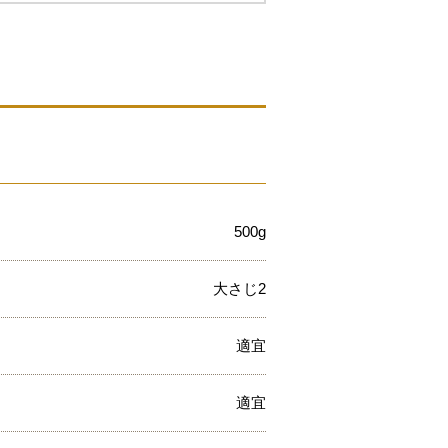
500g
大さじ2
適宜
適宜