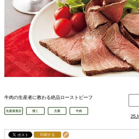
牛肉の生産者に教わる絶品ローストビーフ
生産者直伝
焼く
主菜
牛肉
25
印刷する