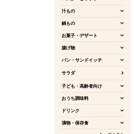
を開く
汁もの
を開く
鍋もの
を開く
お菓子・デザート
を開く
揚げ物
を開く
パン・サンドイッチ
を開く
サラダ
子ども・高齢者向け
を開く
おうち調味料
を開く
ドリンク
を開く
漬物・保存食
を開く