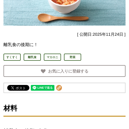
[ 公開日:
2025年11月24日
]
離乳食の後期に！
すくすく
離乳食
マカロニ
野菜
お気に入りに登録する
材料