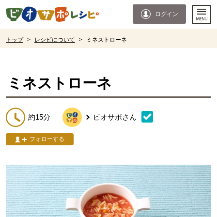
本文へジャンプする。
ページの先頭です。
ログイン
ここからサイト内共通メニューです。
サイト内共通メニューをスキップする
サイト内共通メニューここまで。
ここから現在位置です。
トップ
>
レシピについて
>
ミネストローネ
現在位置ここまで
ミネストローネ
約15分
ビオサポ
さん
フォローする