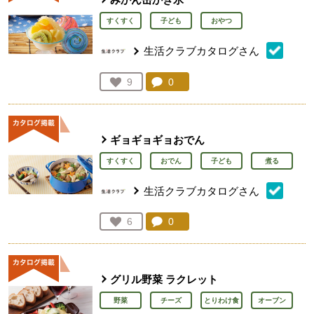
すくすく
子ども
おやつ
生活クラブカタログさん
コメント：
0
件。コメントを見る。
お気に入り登録：
9
人が登録
ギョギョギョおでん
すくすく
おでん
子ども
煮る
生活クラブカタログさん
コメント：
0
件。コメントを見る。
お気に入り登録：
6
人が登録
グリル野菜 ラクレット
野菜
チーズ
とりわけ食
オーブン