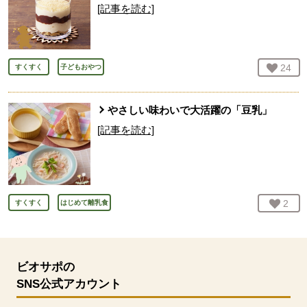
[記事を読む]
お気
24
人
すくすく
子どもおやつ
やさしい味わいで大活躍の「豆乳」
[記事を読む]
お気
2
人
すくすく
はじめて離乳食
ビオサポの
SNS公式アカウント