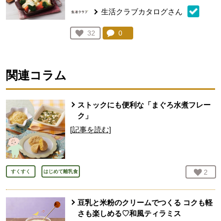
生活クラブカタログさん
コメント：
0
件。コメントを見る。
お気に入り登録：
32
人が登録
関連コラム
ストックにも便利な「まぐろ水煮フレー
ク」
[記事を読む]
お気
2
人
すくすく
はじめて離乳食
豆乳と米粉のクリームでつくる コクも軽
さも楽しめる♡和風ティラミス