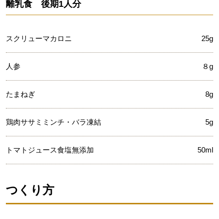
離乳食 後期1人分
スクリューマカロニ
25g
人参
８g
たまねぎ
8g
鶏肉ササミミンチ・バラ凍結
5g
トマトジュース食塩無添加
50ml
つくり方